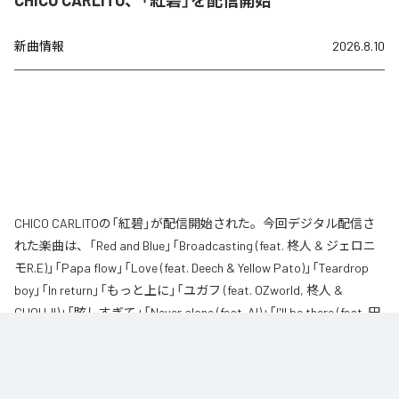
CHICO CARLITO、「紅碧」を配信開始
新曲情報
2026.8.10
CHICO CARLITOの「紅碧」が配信開始された。今回デジタル配信さ
れた楽曲は、「Red and Blue」「Broadcasting (feat. 柊人 & ジェロニ
モR.E)」「Papa flow」「Love (feat. Deech & Yellow Pato)」「Teardrop
boy」「In return」「もっと上に」「ユガフ (feat. OZworld, 柊人 &
CHOUJI)」「眩しすぎて」「Never alone (feat. AI)」「I'll be there (feat. 田
我流)」を含む全11曲となっている。
なお「
紅碧
」は、
Apple Music
、
Spotify
、
LINE MUSIC
、
YouTube