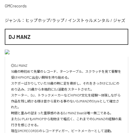
GMCrecords
ジャンル：
ヒップホップ/ラップ
/
インストゥルメンタル
/
ジャズ
DJ MANZ
◎DJ MANZ

16歳の時初めて先輩のレコード、ターンテーブル、スクラッチを見て衝撃を
受けHIPHOPに出会い興味を持ち始める。

スケボーばかりしていた18歳の時に足を骨折し、それをきっかけにDJにの
めり込み、25歳から本格的にDJ活動をスタートさせた。

スケーター、DJ、トラックメーカーなどHIPHOP文化を経験〜体現しながら
作品を残し続ける様は昔から変わる事のないDJMANZのStyleとして確立さ
れた。

時間と重みの詰まった重厚感のあるDJ MANZ Beatは唯一無二である。

またDJ PLAYもHIPHOPから和物まで幅広く、これまでのDJMANZの経験の奥
行きを感じさせる。

現在GMCRECORDSのレコードディガー、ビートメーカーとして活動。