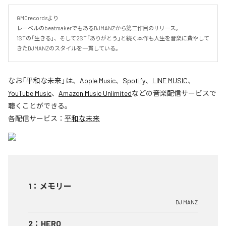
GMCrecordsより

レーベルのbeatmakerでもあるDJMANZから第三作目のリリース。

1STの「生きる」、そして2ST「ありがとう」と続く本作も人生を音楽に費やして
きたDJMANZのスタイルを一貫している。
なお「
平和な未来
」は、
Apple Music
、
Spotify
、
LINE MUSIC
、
YouTube Music
、
Amazon Music Unlimited
などの音楽配信サービスで
聴くことができる。
各配信サービス：
平和な未来
1
：
メモリー
DJ MANZ
2
：
HERO