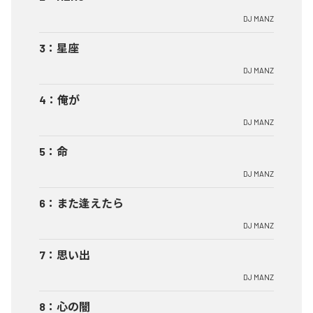
DJ MANZ
3
：
星座
DJ MANZ
4
：
俺が
DJ MANZ
5
：
命
DJ MANZ
6
：
また逢えたら
DJ MANZ
7
：
思い出
DJ MANZ
8
：
心の闇