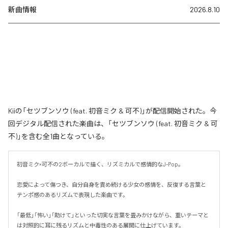
新曲情報
2026.8.10
Kiiの「セツブンソウ (feat. 初音ミク & 可不)」が配信開始された。今
回デジタル配信された楽曲は、「セツブンソウ (feat. 初音ミク & 可
不)」を含む全1曲となっている。
初音ミク×可不の2ボーカルで描く、リズミカルで感情的なJ-Pop。

恋愛によって傷つき、自分自身を責め続ける少女の感情を、反復する言葉と
テンポ感のあるリズムで表現した楽曲です。

「最低」「怖い」「助けて」といった切実な言葉を畳みかけながら、重いテーマと
は対照的に耳に残るリズムと中毒性のある展開に仕上げています。
