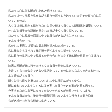
私たちの心に潜む闇が心を蝕み続けている。

私たちは作り笑顔を見せながら日々の暮らしを送っているがその裏で心は泣
いているのだ。

人々はは常に誰かと繋がりたいと思い続けて日々の人間関係を構築している
けれども相手から距離を置かれる事が多くて日々悩んでいる。

だから人々は孤独の深淵の中で毎日もがきながら生きている。

そんな社会の中で、

私の心の奥底には孤独と云ふ闇が潜み沈み続けている。

私は社会からはぐれて我が道を行くような生活をしている。

私は日々の生活の中で孤独との折り合いがつかず光と闇の狭間で心は揺れて
いる。

漆黒の暗闇が光に刃を向けてくる毎日を懸命に生きている。

友達ですらなかなかできない生活をしているのに恋人なんてできるわけない
よと諦めがちな日々。

悶々と悩む日々を重ねるにつれ心の中に闇が広がってゆく。

闇に食われないようにするには充実した日々を送る事が必要と思って、

充実するために必死になって出会いを求めるが空回りをしてしまう。

そんな毎日だから、堕天使の素顔が現れないように浸食する闇を抑え

もがき続けながらも懸命に生きている。