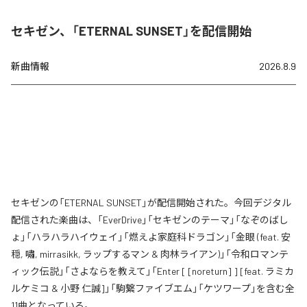
セキゼン、「ETERNAL SUNSET」を配信開始
新曲情報
2026.8.9
セキゼンの「ETERNAL SUNSET」が配信開始された。今回デジタル
配信された楽曲は、「EverDrive」「セキゼンのテーマ」「なぞのばし
ょ」「ハラハラハイウェイ」「燃えよ家庭科ドラゴン」「金眼 (feat. 安
穏, 嘯, mirrasikk, ラップするマン & 肉林ライアン)」「令和ロマンテ
ィック伝説」「さよならを教えて」「Enter [ [noreturn] ] [feat. ラミカ
ルケミコ & 小野 仁誠]」「駒繋ファイブエム」「ケツワープ」を含む全
11曲となっている。