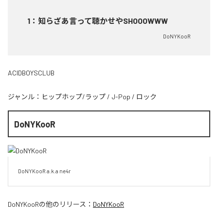
1
：
知らざあ言って聴かせやSHOOOWWW
DoNYKooR
ACIDBOYSCLUB
ジャンル：
ヒップホップ/ラップ
/
J-Pop
/
ロック
DoNYKooR
DoNYKooR a.k.a ne4r
DoNYKooR
の他のリリース：
DoNYKooR