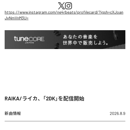
https://www.instagram.com/ne4rbeats/profilecard/?igsh=cXJoan
JvNmVnM3U=
RAIKA/ライカ、「2DK」を配信開始
新曲情報
2026.8.9