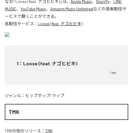
なお「
Loose (feat. ナゴヒビキ)
」は、
Apple Music
、
Spotify
、
LINE
MUSIC
、
YouTube Music
、
Amazon Music Unlimited
などの音楽配信サ
ービスで聴くことができる。
各配信サービス：
Loose (feat. ナゴヒビキ)
1
：
Loose (feat. ナゴヒビキ)
TMK
ジャンル：
ヒップホップ/ラップ
TMK
TMK
の他のリリース：
TMK