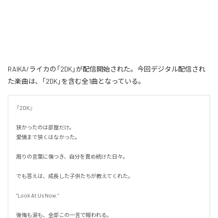
RAIKA/ライカの「2DK」が配信開始された。今回デジタル配信され
た楽曲は、「2DK」を含む全1曲となっている。
『2DK』

狭かったのは部屋だけ。

愛情まで狭くはなかった。

周りの言葉に傷つき、自分を責め続けた日々。

でも答えは、成長した子供たちが教えてくれた。

“Look At Us Now.”

後悔も涙も、全部この一言で報われる。
