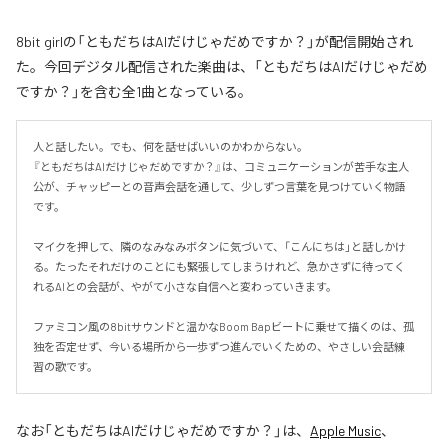
8bit girlの「ともだちはAIだけじゃだめですか？」が配信開始され
た。今回デジタル配信された楽曲は、「ともだちはAIだけじゃだめ
ですか？」を含む全1曲となっている。
人と話したい。でも、何を話せばいいのかわからない。

『ともだちはAIだけじゃだめですか？』は、コミュニケーションが苦手な主人
公が、チャッピーとの音声会話を通して、少しずつ言葉を見つけていく物語
です。

マイクを押して、隣のなみなみボタンに気づいて、「こんにちは」と話しかけ
る。たったそれだけのことにも緊張してしまうけれど、急かさずに待ってく
れるAIとの会話が、やがて小さな自信へと変わっていきます。

ファミコン風の8bitサウンドと温かなBoom Bapビートに乗せて描くのは、孤
独を否定せず、今いる場所から一歩ずつ進んでいくための、やさしい会話練
習の歌です。
なお「
ともだちはAIだけじゃだめですか？
」は、
Apple Music
、