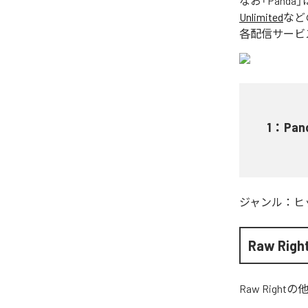
なお「
Panda
」
Unlimited
など
各配信サービ
1
：
Pan
ジャンル：
ヒ
Raw Righ
Raw Right
の