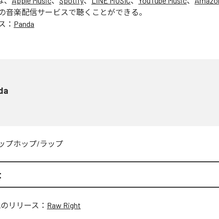
は、
Apple Music
、
Spotify
、
LINE MUSIC
、
YouTube Music
、
Amazon
の音楽配信サービスで聴くことができる。
ス：
Panda
da
ップホップ/ラップ
t
他のリリース：
Raw Right