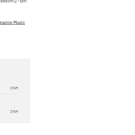
on1」「Bin
mazon Music
27AM
27AM