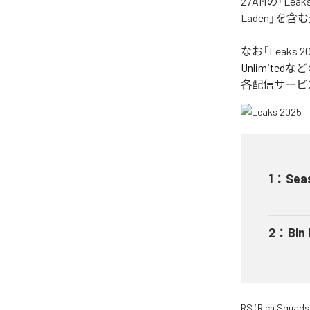
27AMの「Le
Laden」を
なお「
Leaks 2
Unlimited
など
各配信サービ
1
：
Sea
2
：
Bin
RS (Rich Squads