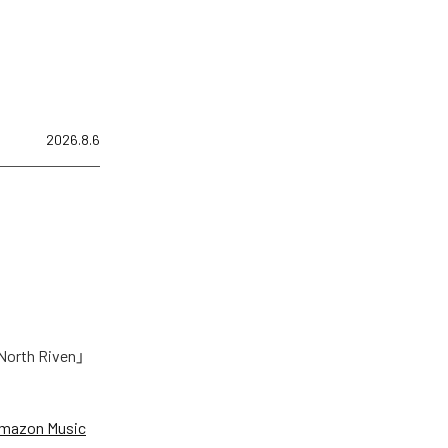
2026.8.6
h Riven」
mazon Music