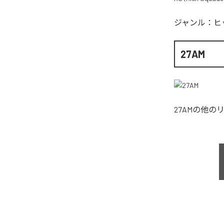
ジャンル：
ヒ
27AM
27AM
の他の