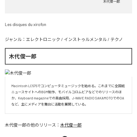
木代俊一郎
Les disques du xirofon
ジャンル：
エレクトロニック
/
インストゥルメンタル
/
テクノ
木代俊一郎
Macintosh LC575でコンピュータミュージックを始める。これまでに全国紙
ニュースサイトへのBGM制作、モバイルコロムビアなどでのリリースのほ
か、Keyboard magazineでの楽曲採用、J-WAVE RADIO SAKAMOTOでのOA
など、主にメディアを舞台に活動を展開している。
木代俊一郎
の他のリリース：
木代俊一郎