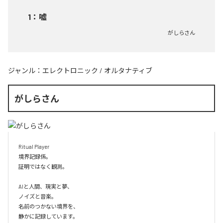
1
：
嘘
がしらさん
ジャンル：
エレクトロニック
/
オルタナティブ
がしらさん
Ritual Player

境界記録係。

証明ではなく観測。

AIと人間、現実と夢、

ノイズと音楽。

名前のつかない境界を、

静かに記録しています。
