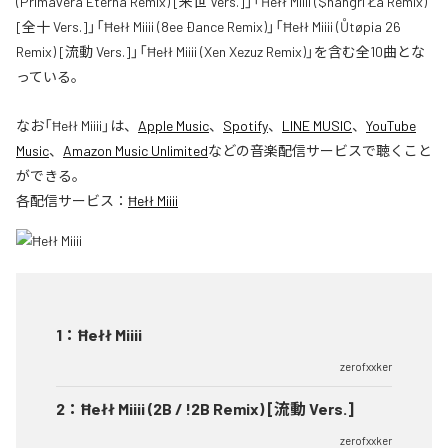
(Primavera Eterna Remix) [来世 Vers.]」「Ħełł Miiii ($hangri Ła Remix)
[全十 Vers.]」「Ħełł Miiii (8ee Ðance Remix)」「Ħełł Miiii (Ůtøpia 26
Remix) [流動 Vers.]」「Ħełł Miiii (Xen Xezuz Remix)」を含む全10曲とな
っている。
なお「
Ħełł Miiii
」は、
Apple Music
、
Spotify
、
LINE MUSIC
、
YouTube
Music
、
Amazon Music Unlimited
などの音楽配信サービスで聴くこと
ができる。
各配信サービス：
Ħełł Miiii
1
：
Ħełł Miiii
zerofxxker
2
：
Ħełł Miiii (2B / !2B Remix) [流動 Vers.]
zerofxxker