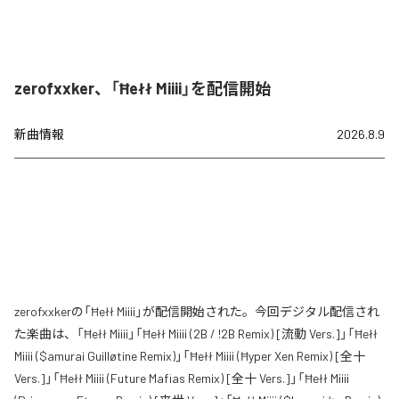
zerofxxker、「Ħełł Miiii」を配信開始
新曲情報
2026.8.9
zerofxxkerの「Ħełł Miiii」が配信開始された。今回デジタル配信され
た楽曲は、「Ħełł Miiii」「Ħełł Miiii (2B / !2B Remix) [流動 Vers.]」「Ħełł
Miiii ($amurai Guilløtine Remix)」「Ħełł Miiii (Ħyper Xen Remix) [全十
Vers.]」「Ħełł Miiii (Future Mafias Remix) [全十 Vers.]」「Ħełł Miiii