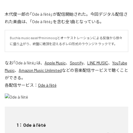
木代俊一郎の「Ode à l’été」が配信開始された。今回デジタル配信さ
れた楽曲は、「Ode à l’été」を含む全1曲となっている。
Buchla music easelやminimoogとオーケストレーションによる反復から徐々
に盛り上がり、終盤に絶頂を迎えるボレロ形式のラウンジトラックです。
なお「
Ode à l’été
」は、
Apple Music
、
Spotify
、
LINE MUSIC
、
YouTube
Music
、
Amazon Music Unlimited
などの音楽配信サービスで聴くこと
ができる。
各配信サービス：
Ode à l’été
1
：
Ode à l’été