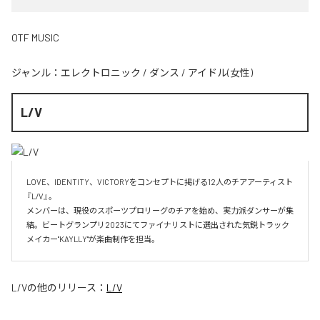
OTF MUSIC
ジャンル：
エレクトロニック
/
ダンス
/
アイドル(女性)
L/V
LOVE、IDENTITY、VICTORYをコンセプトに掲げる12人のチアアーティスト
『L/V』。

メンバーは、現役のスポーツプロリーグのチアを始め、実力派ダンサーが集
結。ビートグランプリ2023にてファイナリストに選出された気鋭トラック
メイカー"KAYLLY"が楽曲制作を担当。
L/V
の他のリリース：
L/V