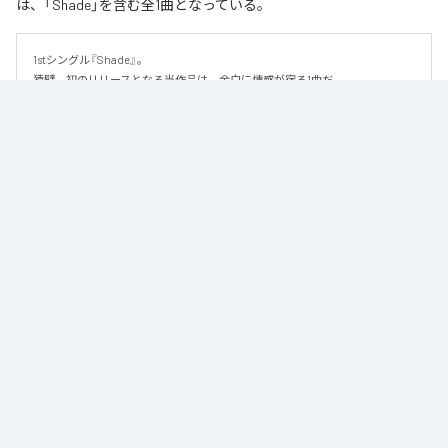
は、「Shade」を含む全1曲となっている。
1stシングル『Shade』。

猿臂、初のリリースとなる当作品は、余白に情感が宿る1曲だ。

繊細な美しさを纏ったハイトーンボイスと、静かに紡がれるピアノを軸に、
少しずつ重なり合っていく音にドラマを感じるこの楽曲。しみじみとした切
なさを感じさせるメロディと儚くも優雅な詩は、より深くその世界を押し広
げていく。なだらかな緩急はストーリー性を醸し出し、リスナーの心をぐっ
と引き込む。

足し算よりも引き算によって演出される世界観にじっくりと浸りたくなる1曲
だ。
なお「
Shade
」は、
Apple Music
、
Spotify
、
LINE MUSIC
、
YouTube
Music
、
Amazon Music Unlimited
などの音楽配信サービスで聴くこと
ができる。
各配信サービス：
Shade