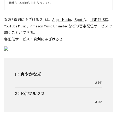
素晴らしい曲が2曲も入ってます。
なお「
真剣にふざける２
」は、
Apple Music
、
Spotify
、
LINE MUSIC
、
YouTube Music
、
Amazon Music Unlimited
などの音楽配信サービスで
聴くことができる。
各配信サービス：
真剣にふざける２
1
：
爽やかな光
yt 664
2
：
K点ワルツ２
yt 664