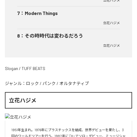
立花ハジメ
7
：
Modern Things
立花ハジメ
8
：
その時時代は変わるだろう
立花ハジメ
Slogan / TUFF BEATS
ジャンル：
ロック
/
パンク
/
オルタナティブ
立花ハジメ
1951年生まれ。1976年にプラスチックスを結成、世界デビューを果たし、3
回のワールドツアーを行う。1982年に『H』でソロ・デビュー、ミュージシャ