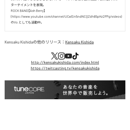
ターテイメントを表現。

ROCK BAND【Ash Berry】

(https://www.youtube.com/channel/UCaISn5ndNCQZdh65pHz2PPg/videos)
のVo.としても活動中。
Kensaku Kishida
の他のリリース：
Kensaku Kishida
http://kensakukishida.com/index.html
https://twitcasting.tv/kensakukishida