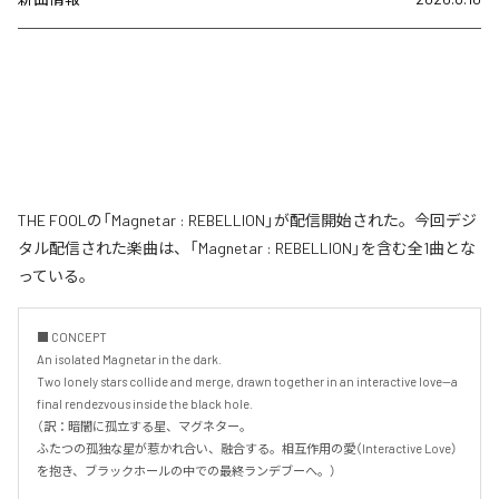
THE FOOLの「Magnetar : REBELLION」が配信開始された。今回デジ
タル配信された楽曲は、「Magnetar : REBELLION」を含む全1曲とな
っている。
■ CONCEPT

An isolated Magnetar in the dark.

Two lonely stars collide and merge, drawn together in an interactive love—a 
final rendezvous inside the black hole.

（訳：暗闇に孤立する星、マグネター。

ふたつの孤独な星が惹かれ合い、融合する。相互作用の愛（Interactive Love）
を抱き、ブラックホールの中での最終ランデブーへ。）