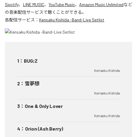
Spotify
、
LINE MUSIC
、
YouTube Music
、
Amazon Music Unlimited
など
の音楽配信サービスで聴くことができる。
各配信サービス：
Kensaku Kishida -Band-Live Setlist
1
：
BUG;Z
Kensaku Kishida
2
：
雪夢想
Kensaku Kishida
3
：
One & Only Lover
Kensaku Kishida
4
：
Orion (Ash Berry)