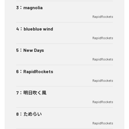
3
：
magnolia
RapidRockets
4
：
blueblue wind
RapidRockets
5
：
New Days
RapidRockets
6
：
RapidRockets
RapidRockets
7
：
明日吹く風
RapidRockets
8
：
ためらい
RapidRockets