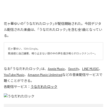
花ヶ華ゆいの「うなだれたロック」が配信開始された。今回デジタ
ル配信された楽曲は、「うなだれたロック」を含む全1曲となってい
る。
花ヶ華ゆい、10th Single。

焦燥感と自己嫌悪、鳴り止まない頭の中の声を掻き鳴らすロックナンバー。
なお「
うなだれたロック
」は、
Apple Music
、
Spotify
、
LINE MUSIC
、
YouTube Music
、
Amazon Music Unlimited
などの音楽配信サービスで
聴くことができる。
各配信サービス：
うなだれたロック