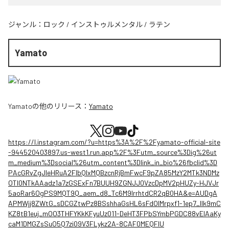
ジャンル：
ロック
/
インストゥルメンタル
/
ラテン
Yamato
Yamato
の他のリリース：
Yamato
https://l.instagram.com/?u=https%3A%2F%2Fyamato-official-site
-944520403897.us-west1.run.app%2F%3Futm_source%3Dig%26ut
m_medium%3Dsocial%26utm_content%3Dlink_in_bio%26fbclid%3D
PAcGRvZgJleHRuA2FlbQIxMQBzcnRjBmFwcF9pZA85MzY2MTk3NDMz
OTI0NTkAAadz1a7zGSExFn7BUUH9ZGNJJ0VzcDpMV2pHUZy-HJVJr
5aoRar6OgPS9MQT9Q_aem_d8_Tc6M9lrrhtdCR2qB0HA&e=AUDgA
APMWjj8ZWtG_sDCGZtwPz8BSshhaGsHL6sFdOIMrpxf1-1ep7_llk9mC
KZ8tB1euj_mOO3THFYKkKFyuUz011-DeHT3FPbSYmbPGDC88vEIAaKy
caM1DMGZsSuO5Q7zi09V3FLykz2A-8CAF0MEQFIU