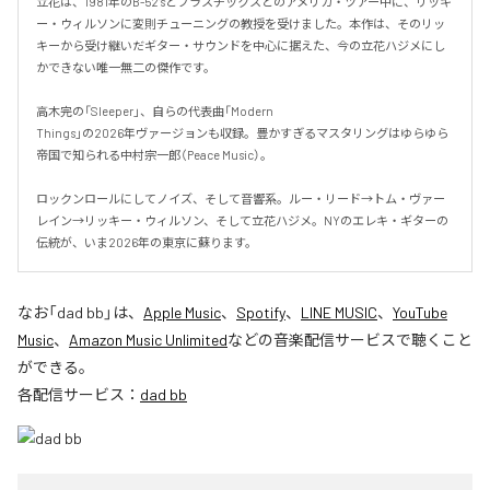
立花は、1981年のB-52'sとプラスチックスとのアメリカ・ツアー中に、リッキ
ー・ウィルソンに変則チューニングの教授を受けました。本作は、そのリッ
キーから受け継いだギター・サウンドを中心に据えた、今の立花ハジメにし
かできない唯一無二の傑作です。

高木完の「Sleeper」、自らの代表曲「Modern

Things」の2026年ヴァージョンも収録。豊かすぎるマスタリングはゆらゆら
帝国で知られる中村宗一郎（Peace Music）。

ロックンロールにしてノイズ、そして音響系。ルー・リード→トム・ヴァー
レイン→リッキー・ウィルソン、そして立花ハジメ。NYのエレキ・ギターの
伝統が、いま2026年の東京に蘇ります。
なお「
dad bb
」は、
Apple Music
、
Spotify
、
LINE MUSIC
、
YouTube
Music
、
Amazon Music Unlimited
などの音楽配信サービスで聴くこと
ができる。
各配信サービス：
dad bb