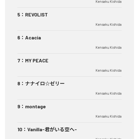
Kensaku Kishida
5
：
REVOLIST
Kensaku Kishida
6
：
Acacia
Kensaku Kishida
7
：
MY PEACE
Kensaku Kishida
8
：
ナナイロ☆ゼリー
Kensaku Kishida
9
：
montage
Kensaku Kishida
10
：
Vanilla-君がいる空へ-