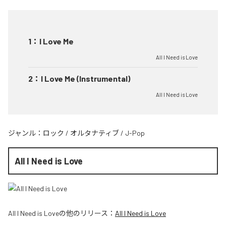
1
：
I Love Me
All I Need is Love
2
：
I Love Me (Instrumental)
All I Need is Love
ジャンル：
ロック
/
オルタナティブ
/
J-Pop
All I Need is Love
All I Need is Love
の他のリリース：
All I Need is Love