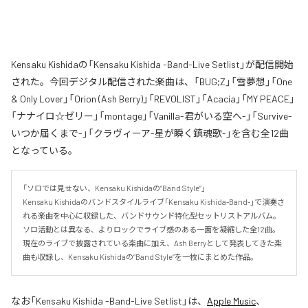
Kensaku Kishidaの「Kensaku Kishida -Band-Live Setlist」が配信開始
された。今回デジタル配信された楽曲は、「BUG;Z」「雪夢想」「One
& Only Lover」「Orion (Ash Berry)」「REVOLIST」「Acacia」「MY PEACE」
「ナナイロ☆ゼリー」「montage」「Vanilla-君がいる空へ-」「Survive-
いつか届くまで-」「クラヴィーア-星が瞬く鎮魂歌-」を含む全12曲
となっている。
「ソロでは見せない、Kensaku Kishidaの“Band Style”」

Kensaku Kishidaのバンドスタイルライブ「Kensaku Kishida-Band-」で演奏さ
れる楽曲を中心に収録した、バンドサウンド特化型セットリストアルバム。

ソロ活動とは異なる、よりロックでライブ感のある一面を凝縮した全12曲。

現在のライブで披露されている楽曲に加え、Ash Berryとして発表してきた楽
曲も収録し、Kensaku Kishidaの“Band Style”を一枚にまとめた作品。
なお「
Kensaku Kishida -Band-Live Setlist
」は、
Apple Music
、