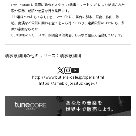
Swallowtail』に実際に勤めるスタッフ（執事・フットマン）により結成された
歌や演奏、朗読や芝居を行う集団です。

『お嬢様へのおもてなし』をコンセプトに、舞台の脚本、演出、作曲、歌
唱、出演など公演に関わる全てを自ら行っており、定期公演のほかにも、多
数の楽曲を収めた

CDやDVDのリリースや、朗読会や演奏会、Liveなど幅広く活動しています。
執事歌劇団
の他のリリース：
執事歌劇団
http://www.butlers-cafe.jp/opera.html
https://ameblo.jp/situzikageki/