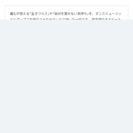
誰もが抱える「生きづらさ」や「自分を愛せない気持ち」を、ダンスミュージッ
クとポップスを融合させたサウンドで描いた一曲です。 疾走感のあるビート
と繊細な歌詞が交差し、苦しさの中にも小さな希望を見つけ出していく。 「味
方だよ」というメッセージが、心にそっと寄り添う作品です。
なお「
89
」は、
Apple Music
、
Spotify
、
LINE MUSIC
、
YouTube Music
、
Amazon Music Unlimited
などの音楽配信サービスで聴くことができ
る。
各配信サービス：
89
1
：
89
泡く、脆く。