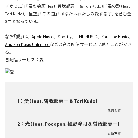
ノオ GEE)」「君の笑顔 (feat. 曽我部恵一 & Tori Kudo)」「君の歌 (feat.
Tori Kudo)」「星空」「この道」「あなたはわたしの愛する子」を含む全
8曲となっている。
なお「
愛
」は、
Apple Music
、
Spotify
、
LINE MUSIC
、
YouTube Music
、
Amazon Music Unlimited
などの音楽配信サービスで聴くことができ
る。
各配信サービス：
愛
1
：
愛 (feat. 曽我部恵一 & Tori Kudo)
尾崎友直
2
：
光 (feat. Pocopen, 植野隆司 & 曽我部恵一)
尾崎友直