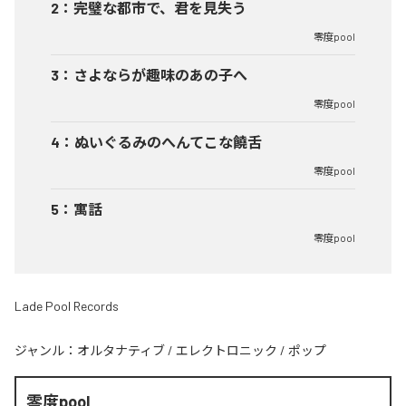
2
：
完璧な都市で、君を見失う
零度pool
3
：
さよならが趣味のあの子へ
零度pool
4
：
ぬいぐるみのへんてこな饒舌
零度pool
5
：
寓話
零度pool
Lade Pool Records
ジャンル：
オルタナティブ
/
エレクトロニック
/
ポップ
零度pool