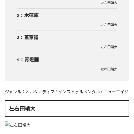
左右田靖大
2
：
木蓮庫
左右田靖大
3
：
葦窓譜
左右田靖大
4
：
青燈圃
左右田靖大
ジャンル：
オルタナティブ
/
インストゥルメンタル
/
ニューエイジ
左右田靖大