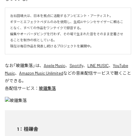
左右田靖大は、日本を拠点に活動するアンビエント・アーティスト。

ギターとエフェクトペダルのみを使用し、生成AIやシンセサイザーに頼るこ
となく、すべての作品をワンテイクで録音する。

編集やオーバーダビングを行わず、その場で生まれた音をそのまま定着させ
ることを制作の核としている。

現在は毎日作品を発表し続けるプロジェクトを展開中。
なお「
玻鐘集落
」は、
Apple Music
、
Spotify
、
LINE MUSIC
、
YouTube
Music
、
Amazon Music Unlimited
などの音楽配信サービスで聴くこと
ができる。
各配信サービス：
玻鐘集落
1
：
桂礫舎