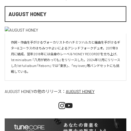
AUGUST HONEY
作詞・作曲を手がけるヴォーカリストのハチミツハルカと編曲を手がけるギ
ター&コーラスのはちみつやよいによるアシッドフォークデュオ。2017年9
月に結成、翌年2018年には自身のレーベル”HONEY RECORDS"を立ち上げ、
1st mini album 『八月が終わっても』をリリースした。2024年12月にリリース
した1st full album『Reborn』では「東京」、「my lover」等バンドセットにも挑
戦している。
AUGUST HONEY
の他のリリース：
AUGUST HONEY