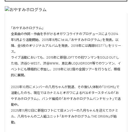
「おやすみホログラム」

全楽曲の作詞・作曲を⼿がけるオガワコウイチのプロデュースにより2014
年5⽉より活動開始、2015年9⽉に1st AL『おやすみホログラム』を発表。以
降、全5枚のオリジナルアルバムを発表、2019年には再録BEST『1』をリリー
ス。

ライブ活動においても、2015年に新宿LOFTでの初ワンマンをSOLD OUTし
た他、渋⾕O-WEST、渋⾕WWW、恵⽐寿LOQUIDROOM等でのワンマン、イ
ベントにも積極的に参加し、2019年には2度の全国ツアーを⾏うなど、積極
的に展開。

2020年10月にメンバーの八月ちゃんが脱退、その後5人体制の「OYSM5」で
活動したのち、現在ではカナミルとオガワによるPC&ギタースタイルの「お
やすみホログラム」、バンド編成の「おやすみホログラムバンドセット」で活
動中。

2025年11月12日に新宿ロフトにて旧メンバーの八月ちゃんを迎えてカナミ
ル、八月ちゃんの二人組ユニット「おやすみホログラム THE ORIGIN」が始
動。
