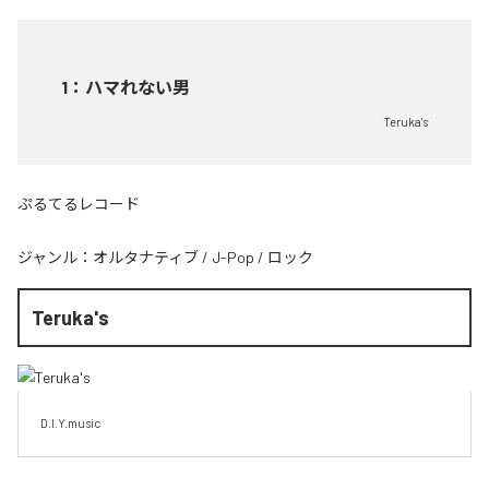
1
：
ハマれない男
Teruka's
ぷるてるレコード
ジャンル：
オルタナティブ
/
J-Pop
/
ロック
Teruka's
D.I.Y.music