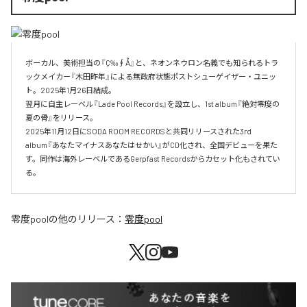
ボーカル、美術担当の『Ç‰∮Å』と、ネオンネウロン名義でも知られるトラ
ックメイカー『木田昨年』による無政府状態ポストシューゲイザー・ユニッ
ト。2025年1月26日結成。

翌月に自主レーベル『Lade Pool Records』を設立し、1st album『絶対零度の
夏の骨』をリリース。

2025年11月12日にSODA ROOM RECORDSと共同リリースされた3rd 
album『あなたマイナスあなたはせかい』がCD化され、全国デビューを果た
す。同作は海外レーベルであるGerpfast Recordsからカセット化もされてい
る。
零度pool
の他のリリース：
零度pool