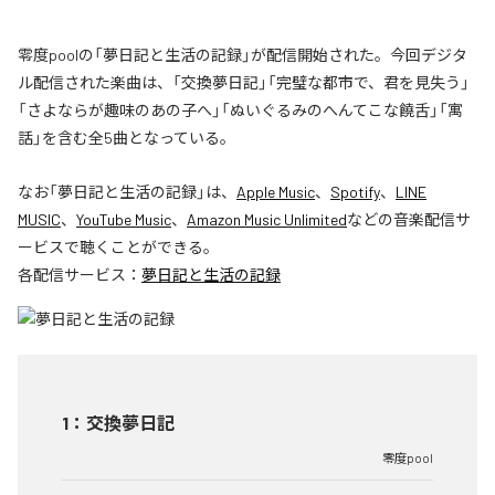
零度poolの「夢日記と生活の記録」が配信開始された。今回デジタ
ル配信された楽曲は、「交換夢日記」「完璧な都市で、君を見失う」
「さよならが趣味のあの子へ」「ぬいぐるみのへんてこな饒舌」「寓
話」を含む全5曲となっている。
なお「
夢日記と生活の記録
」は、
Apple Music
、
Spotify
、
LINE
MUSIC
、
YouTube Music
、
Amazon Music Unlimited
などの音楽配信サ
ービスで聴くことができる。
各配信サービス：
夢日記と生活の記録
1
：
交換夢日記
零度pool