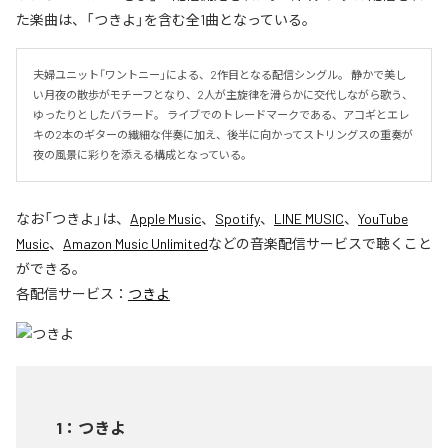
た楽曲は、「つきよ」を含む全1曲となっている。
夫婦ユニット「ワントニー」による、2作目となる配信シングル。 静かで美し
い月夜の散歩がモチーフとなり、2人が主旋律を滑らかに交代しながら歌う、
ゆったりとしたバラード。 ライブでのトレードマークである、アコギとエレ
キの2本のギターの繊細な伴奏に加え、後半に向かってストリングスの重奏が
夜の風景に彩りを添える構成となっている。
なお「
つきよ
」は、
Apple Music
、
Spotify
、
LINE MUSIC
、
YouTube
Music
、
Amazon Music Unlimited
などの音楽配信サービスで聴くこと
ができる。
各配信サービス：
つきよ
1
：
つきよ