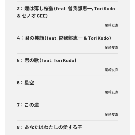
3
：
煙は薄し桜島 (feat. 曽我部恵一, Tori Kudo
& セノオ GEE)
尾崎友直
4
：
君の笑顔 (feat. 曽我部恵一 & Tori Kudo)
尾崎友直
5
：
君の歌 (feat. Tori Kudo)
尾崎友直
6
：
星空
尾崎友直
7
：
この道
尾崎友直
8
：
あなたはわたしの愛する子