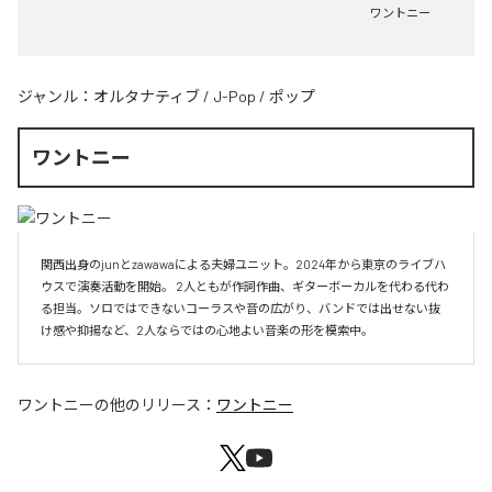
ワントニー
ジャンル：
オルタナティブ
/
J-Pop
/
ポップ
ワントニー
関西出身のjunとzawawaによる夫婦ユニット。2024年から東京のライブハ
ウスで演奏活動を開始。 2人ともが作詞作曲、ギターボーカルを代わる代わ
る担当。ソロではできないコーラスや音の広がり、バンドでは出せない抜
け感や抑揚など、2人ならではの心地よい音楽の形を模索中。
ワントニー
の他のリリース：
ワントニー