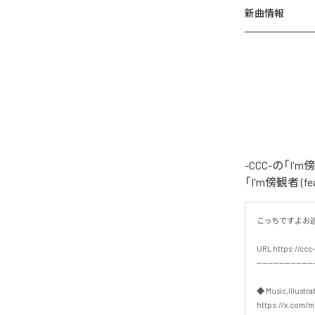
新曲情報
-CCC-の「I
「I'm傍観者 
こっちですよお巡り
URL https://ccc-
---------------------
◆ Music,Illustrat
https://x.com/mu