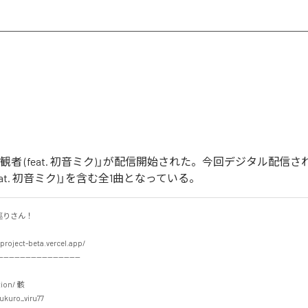
'm傍観者 (feat. 初音ミク)」が配信開始された。今回デジタル配信
(feat. 初音ミク)」を含む全1曲となっている。
さん！

project-beta.vercel.app/

-----------------------------

ion/ 骸

kuro_viru77
