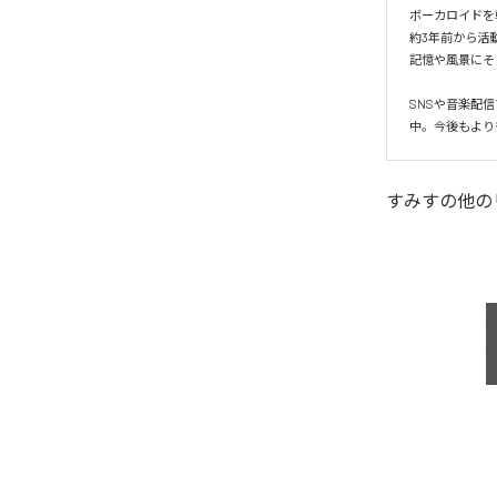
ボーカロイドを
約3年前から活
記憶や風景にそ
SNSや音楽配
中。今後もより
すみす
の他の