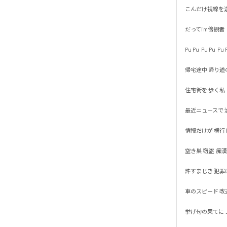
こんだけ視線を送っ
だってI'm傍観者

Pu Pu  Pu Pu  Pu Pu
帰宅途中 帰り道の

住宅街を 歩く私

最近ニュースで 治
情報だけが 横行して
空き巣 窃盗  痴漢 恐
許すまじき 犯罪は通
車のスピード 改造自
挙げ句の果てに ノ