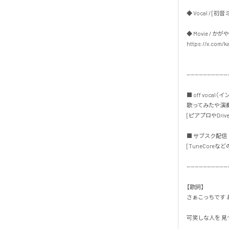
◆ Vocal / [初音ミク
◆ Movie / かがや
https://x.com/ka
---------------------
■ off vocal（
歌ってみたや演奏
[ピアプロやDrive
■ サブスク配信・
[TuneCoreなどの
---------------------
【歌詞】

さぁこっちです お
可笑しな人を 見つけ