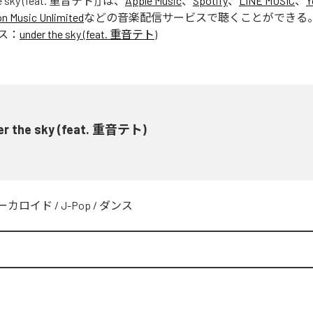
he sky (feat. 重音テト)
」は、
Apple Music
、
Spotify
、
LINE MUSIC
、
Y
 Music Unlimited
などの音楽配信サービスで聴くことができる
ス：
under the sky (feat. 重音テト)
er the sky (feat. 重音テト)
ーカロイド
/
J-Pop
/
ダンス