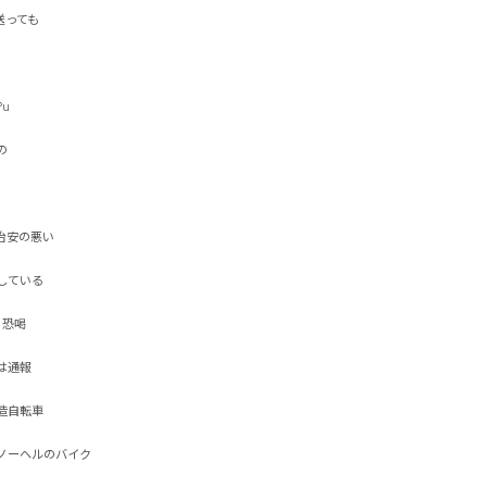
ても




安の悪い

いる

喝

報

転車

ーヘルのバイク
