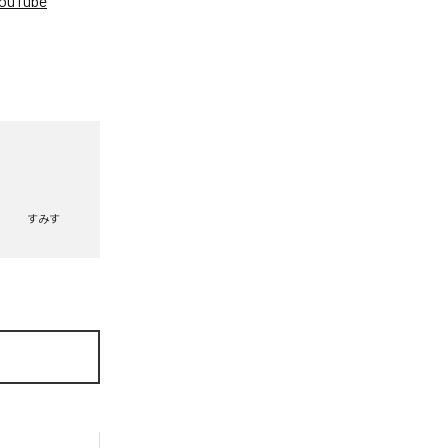
ouTube
。
すみす