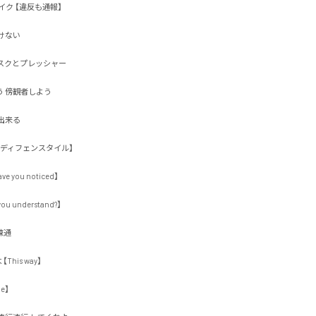
ク 【違反も通報】

い 

クとプレッシャー

傍観者しよう

る 

ィフェンスタイル】

ou noticed】

understand?】



s way】


