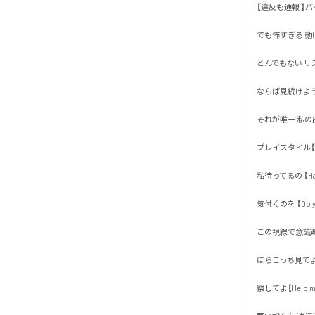
【違反も通報 】バイ
でも怖すぎる 動けな
とんでもない リス
ならば見続けよう 
それが唯一 私の出来
プレイスタイル【デ
私待ってるの 【Have y
気付くのを 【Do you 
この視線で意識疎通
ほらこっち見てよ【Thi
察してよ【Help me】