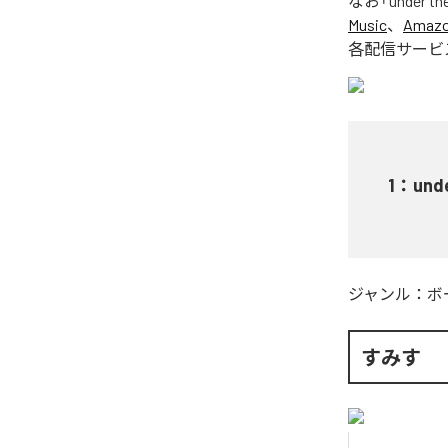
なお「
under t
Music
、
Amazon
各配信サービ
1
：
und
ジャンル：
ボ
すみす