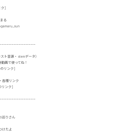
]

まる

gamaru_sun

-----------------------------

インスト音源・ stemデータ）

動画で使ってね！

のリンク]

各種リンク

リンク]

-----------------------------

巡りさん

たよ
