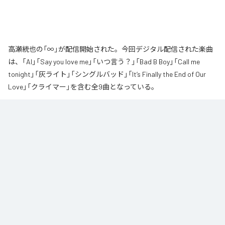
高瀬統也の「∞」が配信開始された。今回デジタル配信された楽曲
は、「AI」「Say you love me」「いつ言う？」「Bad B Boy」「Call me
tonight」「灰ライト」「シングルバッド」「It’s Finally the End of Our
Love」「クライマー」を含む全9曲となっている。
なお「
∞
」は、
Apple Music
、
Spotify
、
LINE MUSIC
、
YouTube Music
、
Amazon Music Unlimited
などの音楽配信サービスで聴くことができ
る。
各配信サービス：
∞
1
：
AI