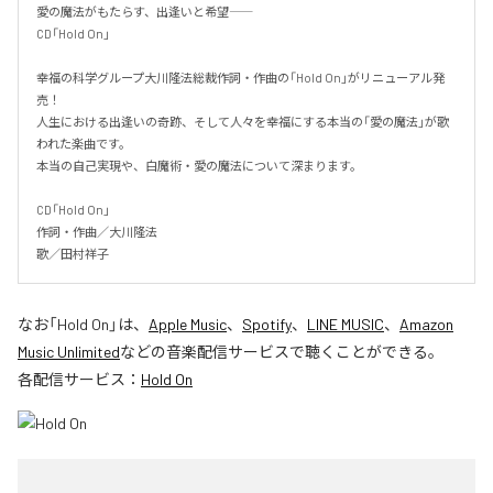
愛の魔法がもたらす、出逢いと希望――

CD「Hold On」

幸福の科学グループ大川隆法総裁作詞・作曲の「Hold On」がリニューアル発
売！

人生における出逢いの奇跡、そして人々を幸福にする本当の「愛の魔法」が歌
われた楽曲です。

本当の自己実現や、白魔術・愛の魔法について深まります。

CD「Hold On」

作詞・作曲／大川隆法

歌／田村祥子
なお「
Hold On
」は、
Apple Music
、
Spotify
、
LINE MUSIC
、
Amazon
Music Unlimited
などの音楽配信サービスで聴くことができる。
各配信サービス：
Hold On