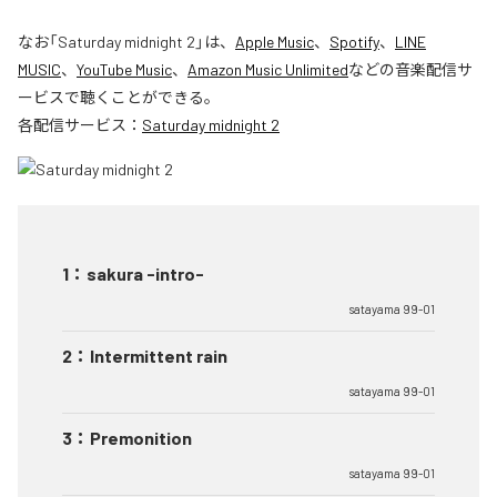
なお「
Saturday midnight 2
」は、
Apple Music
、
Spotify
、
LINE
MUSIC
、
YouTube Music
、
Amazon Music Unlimited
などの音楽配信サ
ービスで聴くことができる。
各配信サービス：
Saturday midnight 2
1
：
sakura -intro-
satayama 99-01
2
：
Intermittent rain
satayama 99-01
3
：
Premonition
satayama 99-01