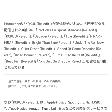
Mistuwaneの「KOKUU (Re-edit)」が配信開始された。今回デジタル
配信された楽曲は、「Particles On Spiral Staircase (Re-edit)」
「KOKUU (Re-edit)」「Decades (Re-edit)」「To 4 (Re-edit)」「HIRARI-
HIRARI (Re-edit)」「Bright Than Blue (Re-edit)」「Under The Rainbow
(Re-edit)」「Quiet Stone (Re-edit)」「Speed Of Some Occasion (Re-
edit)」「Diced Moment (Re-edit)」「Turn Out To Be Itself (Re-edit)」
「Deep Fish (Re-edit)」「Axis Unit On Shadow (Re-edit)」を含む全13曲
となっている。
過去の音を、変わった自分、の耳で再構築。

静かに、しかし確かに変わったKOKUU。
なお「
KOKUU (Re-edit)
」は、
Apple Music
、
Spotify
、
LINE MUSIC
、
YouTube Music
、
Amazon Music Unlimited
などの音楽配信サービスで