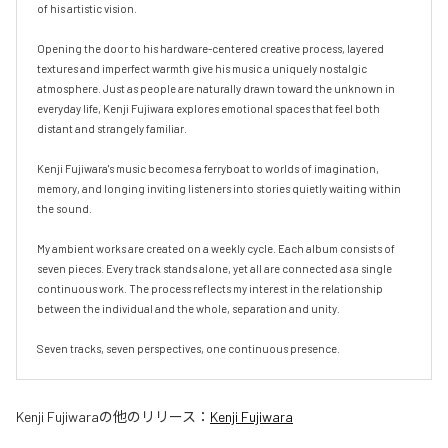
of his artistic vision.

Opening the door to his hardware-centered creative process, layered 
textures and imperfect warmth give his music a uniquely nostalgic 
atmosphere. Just as people are naturally drawn toward the unknown in 
everyday life, Kenji Fujiwara explores emotional spaces that feel both 
distant and strangely familiar.

Kenji Fujiwara's music becomes a ferryboat to worlds of imagination, 
memory, and longing inviting listeners into stories quietly waiting within 
the sound.

My ambient works are created on a weekly cycle. Each album consists of 
seven pieces. Every track stands alone, yet all are connected as a single 
continuous work. The process reflects my interest in the relationship 
between the individual and the whole, separation and unity.

Seven tracks, seven perspectives, one continuous presence.
Kenji Fujiwara
の他のリリース：
Kenji Fujiwara