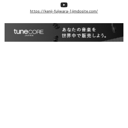
https://kenji-fujiwara-1.jimdosite.com/