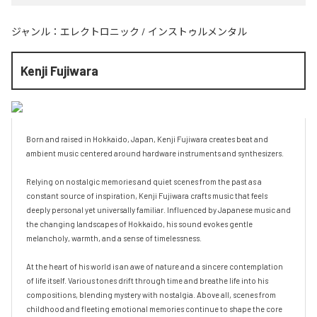
ジャンル：
エレクトロニック
/
インストゥルメンタル
Kenji Fujiwara
Born and raised in Hokkaido, Japan, Kenji Fujiwara creates beat and 
ambient music centered around hardware instruments and synthesizers.

Relying on nostalgic memories and quiet scenes from the past as a 
constant source of inspiration, Kenji Fujiwara crafts music that feels 
deeply personal yet universally familiar. Influenced by Japanese music and 
the changing landscapes of Hokkaido, his sound evokes gentle 
melancholy, warmth, and a sense of timelessness.

At the heart of his world is an awe of nature and a sincere contemplation 
of life itself. Various tones drift through time and breathe life into his 
compositions, blending mystery with nostalgia. Above all, scenes from 
childhood and fleeting emotional memories continue to shape the core 