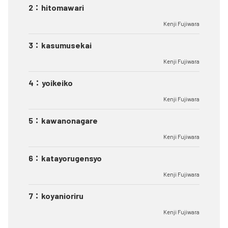
2
：
hitomawari
Kenji Fujiwara
3
：
kasumusekai
Kenji Fujiwara
4
：
yoikeiko
Kenji Fujiwara
5
：
kawanonagare
Kenji Fujiwara
6
：
katayorugensyo
Kenji Fujiwara
7
：
koyanioriru
Kenji Fujiwara