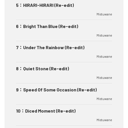
5
：
HIRARI-HIRARI (Re-edit)
Mistuwane
6
：
Bright Than Blue (Re-edit)
Mistuwane
7
：
Under The Rainbow (Re-edit)
Mistuwane
8
：
Quiet Stone (Re-edit)
Mistuwane
9
：
Speed Of Some Occasion (Re-edit)
Mistuwane
10
：
Diced Moment (Re-edit)
Mistuwane