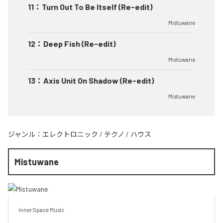
11
：
Turn Out To Be Itself (Re-edit)
Mistuwane
12
：
Deep Fish (Re-edit)
Mistuwane
13
：
Axis Unit On Shadow (Re-edit)
Mistuwane
ジャンル：
エレクトロニック
/
テクノ
/
ハウス
Mistuwane
Inner Space Music