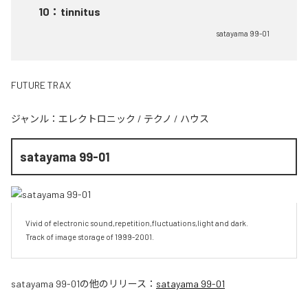
10
：
tinnitus
satayama 99-01
FUTURE TRAX
ジャンル：
エレクトロニック
/
テクノ
/
ハウス
satayama 99-01
Vivid of electronic sound,repetition,fluctuations,light and dark.

Track of image storage of 1999-2001.
satayama 99-01
の他のリリース：
satayama 99-01