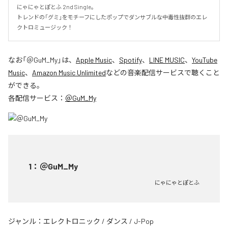
にゃにゃとぽとふ 2nd Single。

トレンドの「グミ」をモチーフにしたポップでダンサブルな中毒性抜群のエレ
クトロミュージック！
なお「
＠GuM_My
」は、
Apple Music
、
Spotify
、
LINE MUSIC
、
YouTube
Music
、
Amazon Music Unlimited
などの音楽配信サービスで聴くこと
ができる。
各配信サービス：
＠GuM_My
1
：
＠GuM_My
にゃにゃとぽとふ
ジャンル：
エレクトロニック
/
ダンス
/
J-Pop