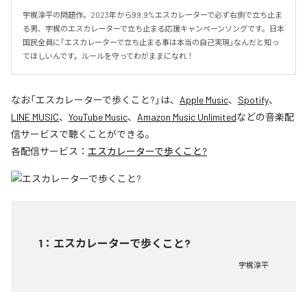
宇梶淳平の問題作。2023年から99.9%エスカレーターで必ず右側で立ち止ま
る男、宇梶のエスカレーターで立ち止まる応援キャンペーンソングです。日本
国民全員に「エスカレーターで立ち止まる事は本当の自己実現」なんだと知っ
てほしいんです。ルールを守ってわがままになれ！
なお「
エスカレーターで歩くこと?
」は、
Apple Music
、
Spotify
、
LINE MUSIC
、
YouTube Music
、
Amazon Music Unlimited
などの音楽配
信サービスで聴くことができる。
各配信サービス：
エスカレーターで歩くこと?
1
：
エスカレーターで歩くこと?
宇梶淳平