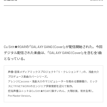
Cu Sith★ROARの「GALAXY GANG (Cover)」が配信開始された。今回
デジタル配信された楽曲は、「GALAXY GANG (Cover)」を含む全1曲
となっている。
声優×音楽メディアミックスプロジェクト『リ・クレシェンド！』の、浅倉大介
プロデュース楽曲カバーシリーズ。

アレンジにaccess・浅倉大介のマニピュレーターを務める齋藤龍介、ミック
スにTM NETWORKのエンジニア伊東俊郎を迎えて制作。

担当声優ユニットはCu Sith★ROAR（槇すいれん、大塚紗英、若井友希）。
Pre-Master Version。