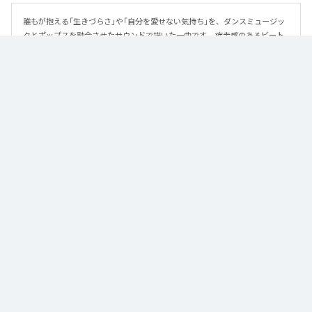
誰もが抱える「生きづらさ」や「自分を愛せない気持ち」を、ダンスミュージッ
クとポップスを融合させたサウンドで描いた一曲です。 疾走感のあるビート
と繊細な歌詞が交差し、苦しさの中にも小さな希望を見つけ出していく。 「味
方だよ」というメッセージが、心にそっと寄り添う作品です。
なお「
89
」は、
Apple Music
、
Spotify
、
LINE MUSIC
、
YouTube Music
、
Amazon Music Unlimited
などの音楽配信サービスで聴くことができ
る。
各配信サービス：
89
1
：
89
泡く、脆く。
2
：
89 (Instrumental)