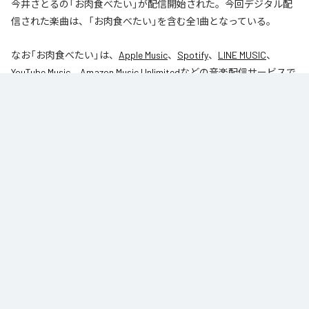
今井さとるの「お肉食べたい」が配信開始された。今回デジタル配
信された楽曲は、「お肉食べたい」を含む全1曲となっている。
なお「
お肉食べたい
」は、
Apple Music
、
Spotify
、
LINE MUSIC
、
YouTube Music
、
Amazon Music Unlimited
などの音楽配信サービスで
聴くことができる。
各配信サービス：
お肉食べたい
1
：
お肉食べたい
今井さとる
Replicant Noize
ジャンル：
J-Pop
/
エレクトロニック
/
ポップ