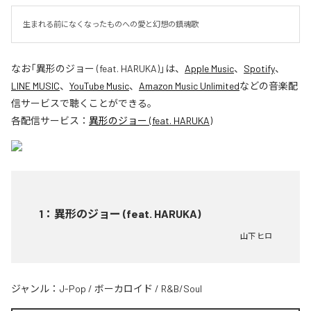
生まれる前になくなったものへの愛と幻想の鎮魂歌
なお「
異形のジョー (feat. HARUKA)
」は、
Apple Music
、
Spotify
、
LINE MUSIC
、
YouTube Music
、
Amazon Music Unlimited
などの音楽配
信サービスで聴くことができる。
各配信サービス：
異形のジョー (feat. HARUKA)
1
：
異形のジョー (feat. HARUKA)
山下 ヒロ
ジャンル：
J-Pop
/
ボーカロイド
/
R&B/Soul