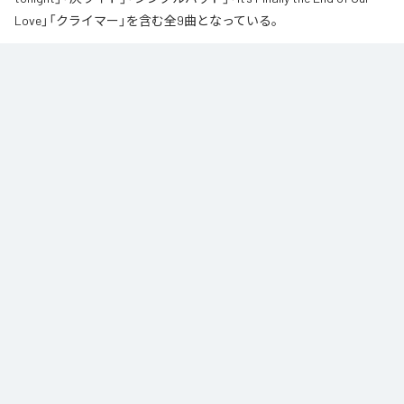
Love」「クライマー」を含む全9曲となっている。
なお「
∞
」は、
Apple Music
、
Spotify
、
LINE MUSIC
、
YouTube Music
、
Amazon Music Unlimited
などの音楽配信サービスで聴くことができ
る。
各配信サービス：
∞
1
：
AI
高瀬統也
2
：
Say you love me
高瀬統也
3
：
いつ言う？