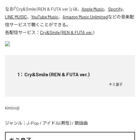
なお「
Cry&Smile (REN & FUTA ver.)
」は、
Apple Music
、
Spotify
、
LINE MUSIC
、
YouTube Music
、
Amazon Music Unlimited
などの音楽配
信サービスで聴くことができる。
各配信サービス：
Cry&Smile (REN & FUTA ver.)
1
：
Cry&Smile (REN & FUTA ver.)
キミ皇子
kimiooji
ジャンル：
J-Pop
/
アイドル(男性)
/
歌謡曲