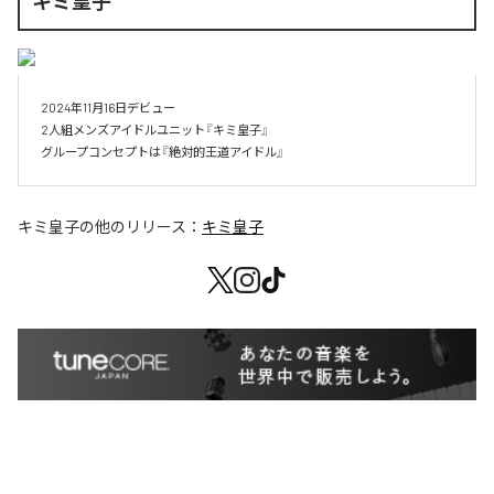
キミ皇子
2024年11月16日デビュー

2人組メンズアイドルユニット『キミ皇子』

キミ皇子
の他のリリース：
キミ皇子