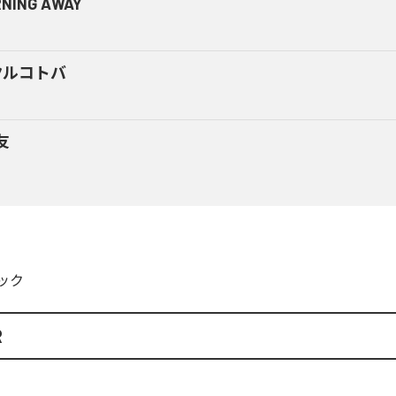
NING AWAY
クルコトバ
友
ック
R