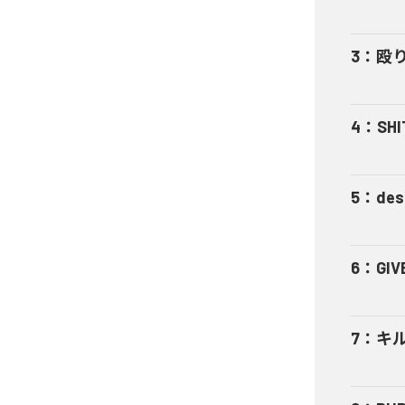
3
：
殴
4
：
SHI
5
：
des
6
：
GIV
7
：
キ