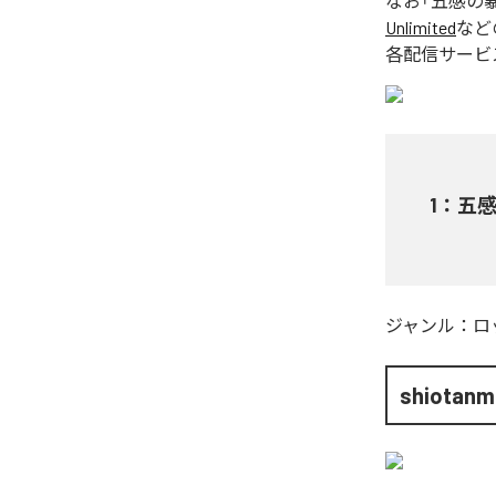
なお「
五感の
Unlimited
など
各配信サービ
1
：
五
ジャンル：
ロ
shiotanm