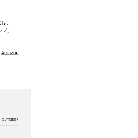
曲は、
セレブ」
、
Amazon
OUTSIDER