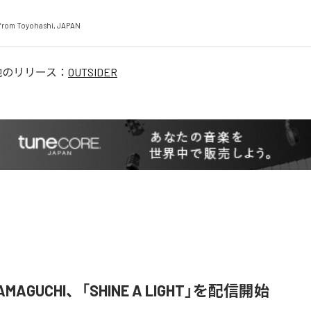
from Toyohashi, JAPAN
他のリリース：
OUTSIDER
YAMAGUCHI、「SHINE A LIGHT」を配信開始