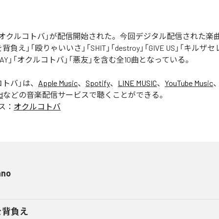
Rの「オクルコトバ」が配信開始された。今回デジタル配信された楽
罪を背負え」「殴りゃいいさ」「SHIT」「destroy」「GIVE US」「キルザ
 AWAY」「オクルコトバ」「悪友」を含む全10曲となっている。
コトバ
」は、
Apple Music
、
Spotify
、
LINE MUSIC
、
YouTube Music
d
などの音楽配信サービスで聴くことができる。
ス：
オクルコトバ
ano
を背負え