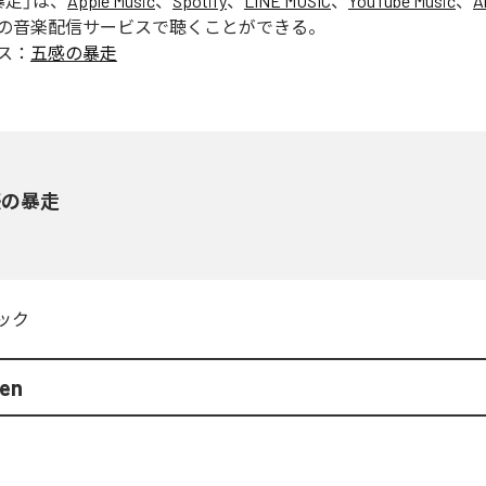
暴走
」は、
Apple Music
、
Spotify
、
LINE MUSIC
、
YouTube Music
、
A
の音楽配信サービスで聴くことができる。
ス：
五感の暴走
感の暴走
ック
en