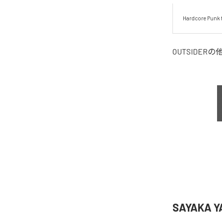
Hardcore Punk 
OUTSIDER
の
SAYAKA 