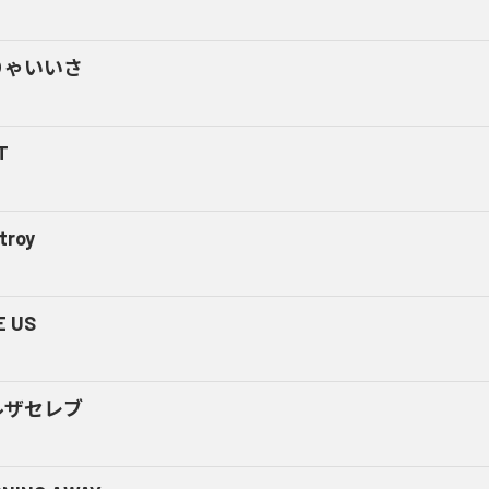
りゃいいさ
T
troy
E US
ルザセレブ