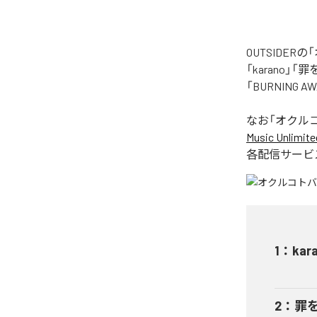
OUTSIDE
「karano」「
「BURNING
なお「
オクル
Music Unlimite
各配信サービ
1
：
kar
2
：
罪