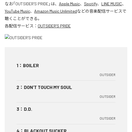
なお「
OUTSIDER’S PRIDE
」は、
Apple Music
、
Spotify
、
LINE MUSIC
、
YouTube Music
、
Amazon Music Unlimited
などの音楽配信サービスで
聴くことができる。
各配信サービス：
OUTSIDER’S PRIDE
1
：
BOILER
OUTSIDER
2
：
DON’T TOUCH MY SOUL
OUTSIDER
3
：
D.D.
OUTSIDER
4
：
BLACKOUT SUCKER