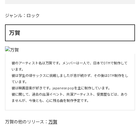
ジャンル：
ロック
万賀
彼のアーティスト名は万賀です。メンバーは一人で、日本でDTMで制作して
います。

彼は学生の頃サックスに挑戦しましたが息が続かず、その後はDTM制作をし
ています。

彼は映画音楽が好きです。japanese popを主に制作しています。

彼に関して、過去の出演イベント、共演アーティスト、受賞歴などは、あり
ませんが、今後とも、心に残る曲を制作予定です。
万賀
の他のリリース：
万賀