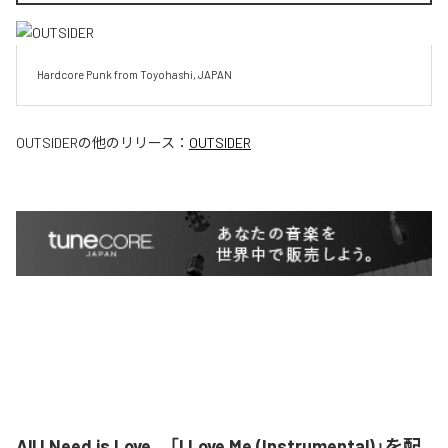
Hardcore Punk from Toyohashi, JAPAN
OUTSIDER
の他のリリース：
OUTSIDER
All I Need is Love、「I Love Me (Instrumental)」を配