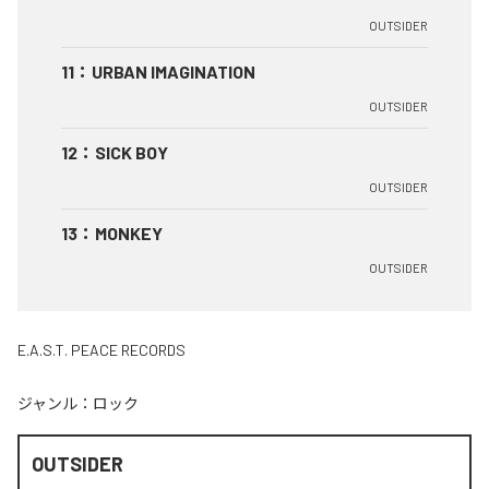
OUTSIDER
11
：
URBAN IMAGINATION
OUTSIDER
12
：
SICK BOY
OUTSIDER
13
：
MONKEY
OUTSIDER
E.A.S.T. PEACE RECORDS
ジャンル：
ロック
OUTSIDER