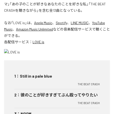
マ」「あの子のことが好きなあなたのことを好きな私」「THE BEAT
CRASHを聴きながら」を含む全13曲となっている。
なお「
LOVE is
」は、
Apple Music
、
Spotify
、
LINE MUSIC
、
YouTube
Music
、
Amazon Music Unlimited
などの音楽配信サービスで聴くこと
ができる。
各配信サービス：
LOVE is
1
：
Still in a pale blue
THE BEAT CRASH
2
：
彼のことが好きすぎてぶん殴ってやりたい
THE BEAT CRASH
3
：
NOOM