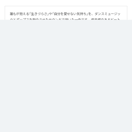
誰もが抱える「生きづらさ」や「自分を愛せない気持ち」を、ダンスミュージッ
クとポップスを融合させたサウンドで描いた一曲です。 疾走感のあるビート
と繊細な歌詞が交差し、苦しさの中にも小さな希望を見つけ出していく。 「味
方だよ」というメッセージが、心にそっと寄り添う作品です。
なお「
89
」は、
Apple Music
、
Spotify
、
LINE MUSIC
、
YouTube Music
、
Amazon Music Unlimited
などの音楽配信サービスで聴くことができ
る。
各配信サービス：
89
1
：
89
泡く、脆く。