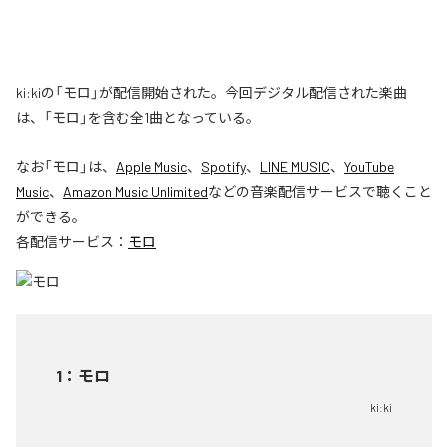
ki:kiの「モロ」が配信開始された。今回デジタル配信された楽曲
は、「モロ」を含む全1曲となっている。
なお「
モロ
」は、
Apple Music
、
Spotify
、
LINE MUSIC
、
YouTube
Music
、
Amazon Music Unlimited
などの音楽配信サービスで聴くこと
ができる。
各配信サービス：
モロ
1
：
モロ
ki:ki