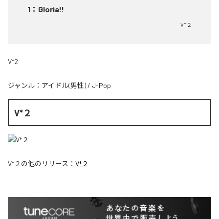
1
：
Gloria!!
V*２
V*2
ジャンル：
アイドル(男性)
/
J-Pop
V*２
V*２
の他のリリース：
V*２