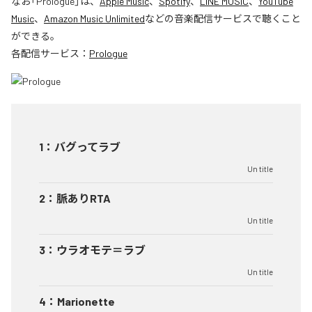
なお「
Prologue
」は、
Apple Music
、
Spotify
、
LINE MUSIC
、
YouTube
Music
、
Amazon Music Unlimited
などの音楽配信サービスで聴くこと
ができる。
各配信サービス：
Prologue
1
：
バグってラブ
Un title
2
：
脈ありRTA
Un title
3
：
ウラオモテ＝ラブ
Un title
4
：
Marionette