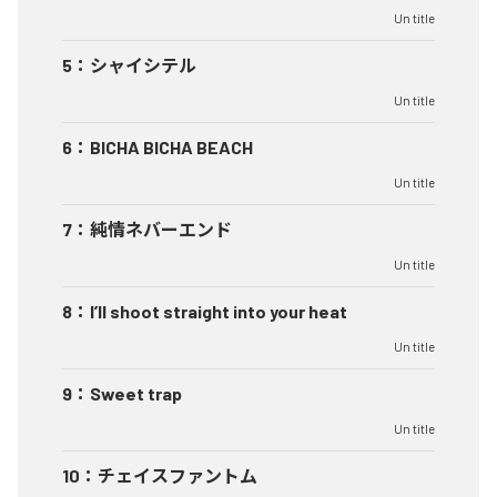
Un title
5
：
シャイシテル
Un title
6
：
BICHA BICHA BEACH
Un title
7
：
純情ネバーエンド
Un title
8
：
I’ll shoot straight into your heat
Un title
9
：
Sweet trap
Un title
10
：
チェイスファントム