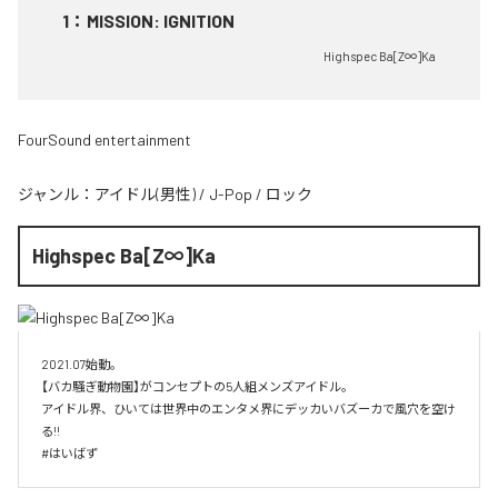
1
：
MISSION: IGNITION
Highspec Ba[Z∞]Ka
FourSound entertainment
ジャンル：
アイドル(男性)
/
J-Pop
/
ロック
Highspec Ba[Z∞]Ka
2021.07始動。

【バカ騒ぎ動物園】がコンセプトの5人組メンズアイドル。

アイドル界、ひいては世界中のエンタメ界にデッカいバズーカで風穴を空け
る!!

#はいばず