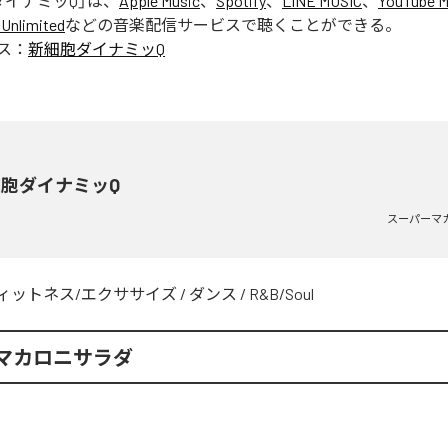
ダイナミッQ
」は、
Apple Music
、
Spotify
、
LINE MUSIC
、
YouTube M
Unlimited
などの音楽配信サービスで聴くことができる。
ス：
新細胞ダイナミッQ
胞ダイナミッQ
スーパーマ
ィットネス/エクササイズ
/
ダンス
/
R&B/Soul
マカロニサラダ