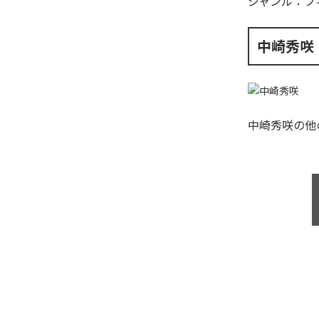
ジャンル：
フ
中崎秀咲
中崎秀咲
の他