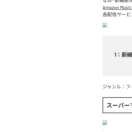
なお「
新細胞
Amazon Music 
各配信サービ
1
：
新細
ジャンル：
フ
スーパー