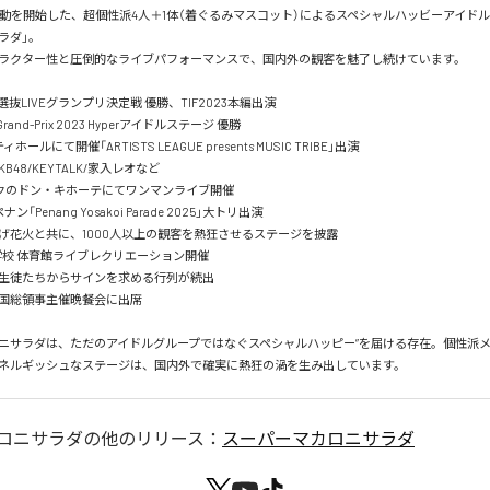
に活動を開始した、超個性派4人＋1体（着ぐるみマスコット）によるスペシャルハッビーアイド
ダ」。

ラクター性と圧倒的なライブパフォーマンスで、国内外の観客を魅了し続けています。

国選抜LIVEグランプリ決定戦 優勝、TIF2023本編出演

gue Grand-Prix 2023 Hyperアイドルステージ 優勝

ールにて開催「ARTISTS LEAGUE presents MUSIC TRIBE」出演

B48/KEYTALK/家入レオなど

コクのドン・キホーテにてワンマンライブ開催

「Penang Yosakoi Parade 2025」大トリ出演

げ花火と共に、1000人以上の観客を熱狂させるステージを披露

学校 体育館ライブレクリエーション開催

生徒たちからサインを求める行列が続出

国総領事主催晩餐会に出席

ニサラダは、ただのアイドルグループではなぐスペシャルハッピー”を届ける存在。個性派
ネルギッシュなステージは、国内外で確実に熱狂の渦を生み出しています。
ロニサラダ
の他のリリース：
スーパーマカロニサラダ