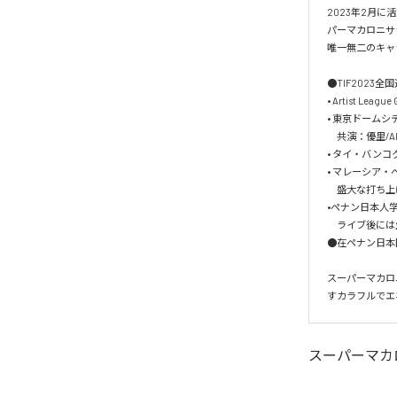
2023年2月
パーマカロニサラ
唯一無二のキャ
●TIF2023全
• Artist Lea
• 東京ドームシティホ
　共演：優里/AK
• タイ・バン
• マレーシア・ペナン
　盛大な打ち上
•ペナン日本人
　ライブ後には
●在ペナン日本
スーパーマカロ
すカラフルでエ
スーパーマカ