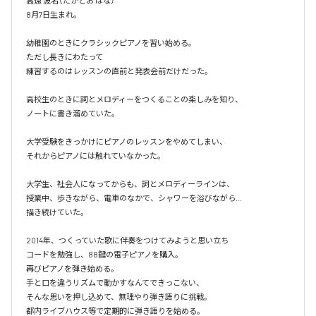
高遠 波名（たかとお はな）

8月7日生まれ。

幼稚園のときにクラシックピアノを習い始める。

ただし長きにわたって

練習するのはレッスンの直前と発表会前だけだった。

高校生のときに詞とメロディーをつくることの楽しみを知り、

ノートに書き溜めていた。

大学受験をきっかけにピアノのレッスンをやめてしまい、

それからピアノには触れていなかった。

大学生、社会人になってからも、詞とメロディーラインは、

授業中、歩きながら、電車のなかで、シャワーを浴びながら...

描き続けていた。

2014年、つくっていた歌に伴奏をつけてみようと思い立ち

コードを勉強し、88鍵の電子ピアノを購入。

再びピアノを弾き始める。 

手と口を違うリズムで動かすなんてできっこない、 

そんな思いを押し込めて、無理やり弾き語りに挑戦。

都内ライブハウス等で定期的に弾き語りを始める。
