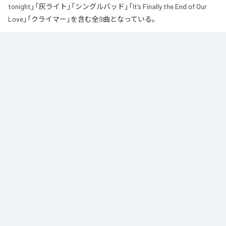
tonight」「灰ライト」「シングルバッド」「It’s Finally the End of Our
Love」「クライマー」を含む全9曲となっている。
なお「
∞
」は、
Apple Music
、
Spotify
、
LINE MUSIC
、
YouTube Music
、
Amazon Music Unlimited
などの音楽配信サービスで聴くことができ
る。
各配信サービス：
∞
1
：
AI
高瀬統也
2
：
Say you love me
高瀬統也
3
：
いつ言う？