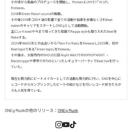
その頃から楽曲のプロデュースを開始し、Moman & UHYEY「 Hi UP」
Rrelease。

2018年Green Mason soundの解散。

その後2019年コロナ渦の影響で全ての活動や自粛を余儀なくされBeat 
makerのキャリアをスタートしONEgとして活動開始。

主にLo-fi beatや今まで培ってきた知識でRagga styleも取り入れたBeatを
Makeする。

2024年WASS卍との出会いから「Pain For Real」をReleaseし2025年、初の
Beat tapeである「Green tape」をRelease。

その後は、大阪市内の5HOUSE(旧 Night WAX)でのHIPHOP NIGHT.・
Blacktriggerや堺市での7415といったレギュラーパーティでBeat liveを行っ
ていた。

現在も勢力的にビートメイカーとしての活動も勢力的に行い、SNSを中心に
レコードからサンプリングしたビートの紹介などを行いレコード好きたちか
らも人気を得ている。
ONEg Muzik
の他のリリース：
ONEg Muzik