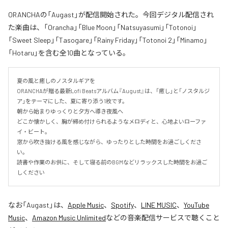
ORANCHAの「Augast」が配信開始された。今回デジタル配信され
た楽曲は、「Orancha」「Blue Moon」「Natsuyasumi」「Totonoi」
「Sweet Sleep」「Tasogare」「Rainy Friday」「Totonoi 2」「Minamo」
「Hotaru」を含む全10曲となっている。
夏の風と癒しのノスタルギアを

ORANCHAが贈る最新Lofi Beatsアルバム『August』は、「癒し」と「ノスタルジ
ア」をテーマにした、夏に寄り添う1枚です。

朝から始まりゆっくりと夕方へ導き夜風へ

どこか懐かしく、胸が締め付けられるようなメロディと、心地よいローファ
イ・ビート。

窓から吹き抜ける風を感じながら、ゆったりとした時間をお過ごしくださ
い。

読書や作業のお供に、そして寝る前のBGMなどリラックスした時間をお過ご
しください
なお「
Augast
」は、
Apple Music
、
Spotify
、
LINE MUSIC
、
YouTube
Music
、
Amazon Music Unlimited
などの音楽配信サービスで聴くこと