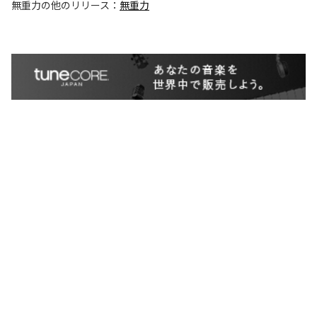
無重力
の他のリリース：
無重力