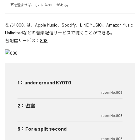
耳を澄ませば、そこには”808”がある。
なお「
808
」は、
Apple Music
、
Spotify
、
LINE MUSIC
、
Amazon Music
Unlimited
などの音楽配信サービスで聴くことができる。
各配信サービス：
808
1
：
under ground KYOTO
room No.808
2
：
密室
room No.808
3
：
For a split second
room No.808