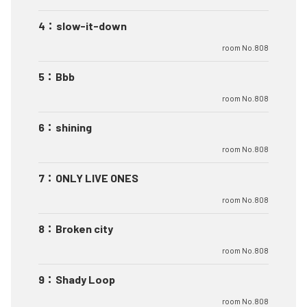
4
：
slow-it-down
room No.808
5
：
Bbb
room No.808
6
：
shining
room No.808
7
：
ONLY LIVE ONES
room No.808
8
：
Broken city
room No.808
9
：
Shady Loop
room No.808