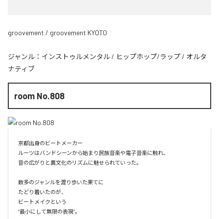
groovement / groovement KYOTO
ジャンル：
インストゥルメンタル
/
ヒップホップ/ラップ
/
オルタ
ナティブ
room No.808
京都出身のビートメーカー

ルーツはバンドシーンから始まり民族音楽や電子音楽に触れ、

音の広がりと異文化のリズムに魅せられていった。

数多のジャンルを渡り歩いた果てに

たどり着いたのが、

ビートメイクという

“最小にして無限の表現”。
