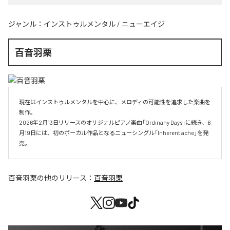
ジャンル：
インストゥルメンタル
/
ニューエイジ
百音羽栗
現在はインストゥルメンタルを中心に、メロディの可能性を追求した楽曲を
制作。

2026年2月13日リリースのオリジナルピアノ楽曲「Ordinany Days」に続き、6
月19日には、初のボーカル作品となるニューシングル「Inherent ache」を発
売。
百音羽栗
の他のリリース：
百音羽栗