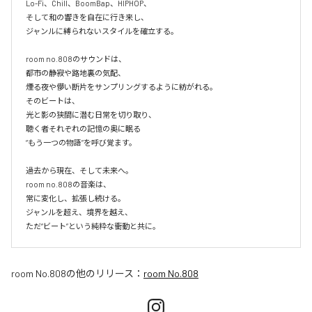
Lo-Fi、Chill、BoomBap、HIPHOP、

そして和の響きを自在に行き来し、

ジャンルに縛られないスタイルを確立する。

room no.808のサウンドは、

都市の静寂や路地裏の気配、

煙る夜や儚い断片をサンプリングするように紡がれる。

そのビートは、

光と影の狭間に潜む日常を切り取り、

聴く者それぞれの記憶の奥に眠る

“もう一つの物語”を呼び覚ます。

過去から現在、そして未来へ。

room no.808の音楽は、

常に変化し、拡張し続ける。

ジャンルを超え、境界を越え、

room No.808
の他のリリース：
room No.808