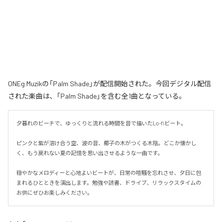
ONEg Muzikの「Palm Shade」が配信開始された。今回デジタル配信
された楽曲は、「Palm Shade」を含む全1曲となっている。
夕暮れのビーチで、ゆっくりと流れる時間を音で描いたLo-fiビート。

ピンクと紫が溶け合う空、波の音、椰子の木がつくる木陰。どこか懐かし
く、もう戻れない夏の記憶を思い出させるような一曲です。

穏やかなメロディーと心地よいビートが、日常の喧騒を忘れさせ、夕日に包
まれるひとときを演出します。勉強や読書、ドライブ、リラックスタイムの
お供にぜひお楽しみください。