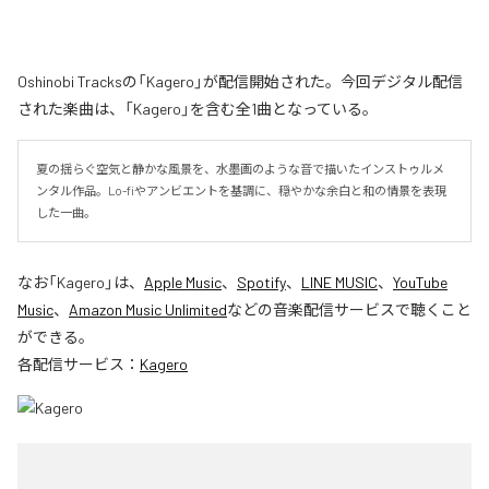
Oshinobi Tracksの「Kagero」が配信開始された。今回デジタル配信
された楽曲は、「Kagero」を含む全1曲となっている。
夏の揺らぐ空気と静かな風景を、水墨画のような音で描いたインストゥルメ
ンタル作品。Lo-fiやアンビエントを基調に、穏やかな余白と和の情景を表現
した一曲。
なお「
Kagero
」は、
Apple Music
、
Spotify
、
LINE MUSIC
、
YouTube
Music
、
Amazon Music Unlimited
などの音楽配信サービスで聴くこと
ができる。
各配信サービス：
Kagero