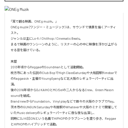
「耳で観る映画、ONEg muzik。」

ONEg muzik（ワンジー・ミュージック）は、サウンドで情景を描くアーティ
スト。

ジャンルは主にLo-fi / Chillhop / Cinematic Beats。

まるで映画のワンシーンのように、リスナーの心の中に映像を浮かび上がら
せる音を届けている。

来歴

2013年頃からReggaeのSoundmanとして活動開始。

枚方市にあった伝説のClub BopでHigh ClassSaturdayや大和田駅Rimsbarで
のRaggasick・主催のYoungGyangなど北大阪のレギュラーパーティに出
演。

後の2016年頃からDJ KAIHOとMC/Selの二人からなるCrew、Green Mason 
soundを結成。

Brand newからFoundation、Vinyl playなどで数々の大阪のクラブでPlay。

茨木市のGUNGUN Saturdayや布施駅のWhateverや大阪のミナミで開催して
いたMusic deliveryのレギュラーパーティに夜な夜な出演し、

同時にDJ KI$$ONという名義でHIPHOPのクラブシーンを渡り歩き、Reggae
とHIPHOPのハイブリッドで活動。
