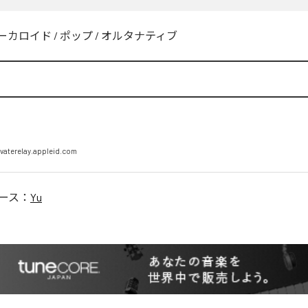
ーカロイド
/
ポップ
/
オルタナティブ
vaterelay.appleid.com
ース：
Yu