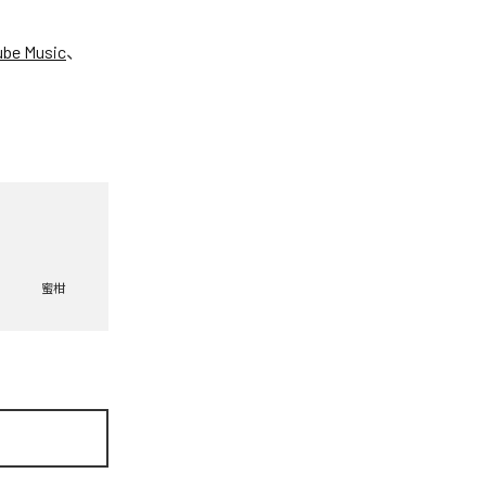
ube Music
、
蜜柑