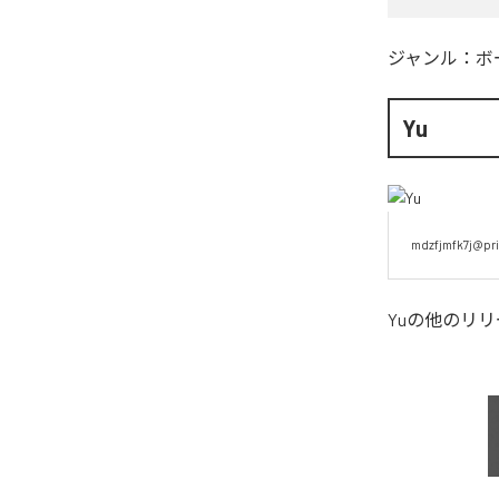
ジャンル：
ボ
Yu
mdzfjmfk7j@pri
Yu
の他のリリ