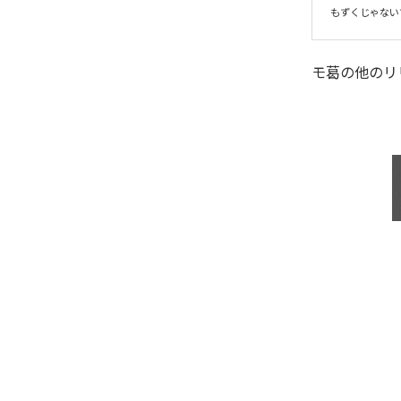
もずくじゃない
モ葛
の他のリ