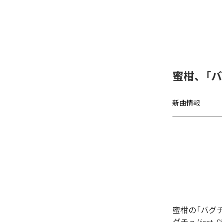
蜜柑、「バグチ
新曲情報
蜜柑の「バグチュ
グチュ (feat