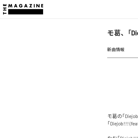
モ葛、「Die
新曲情報
モ葛の「Diej
「Diejob!!