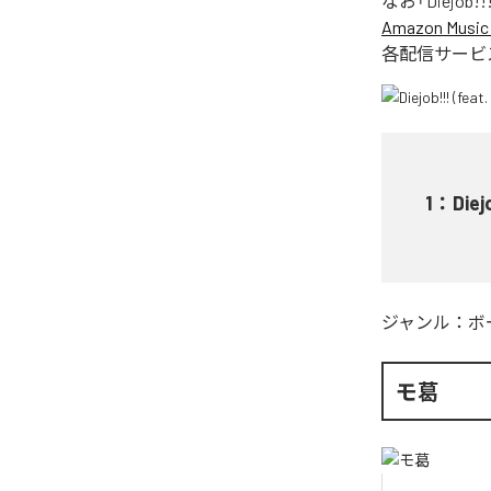
なお「
Diejob!!
Amazon Music 
各配信サービ
1
：
Diej
ジャンル：
ボ
モ葛