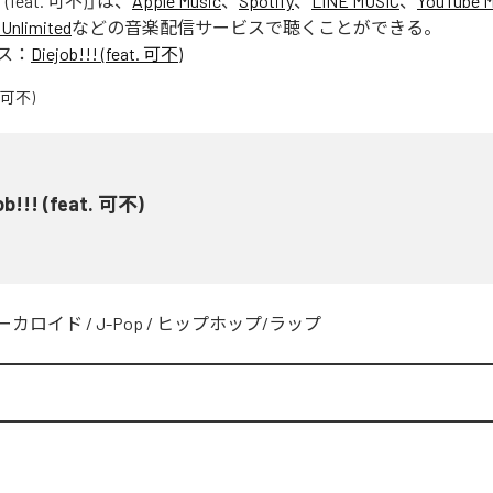
! (feat. 可不)
」は、
Apple Music
、
Spotify
、
LINE MUSIC
、
YouTube M
Unlimited
などの音楽配信サービスで聴くことができる。
ス：
Diejob!!! (feat. 可不)
ob!!! (feat. 可不)
ーカロイド
/
J-Pop
/
ヒップホップ/ラップ