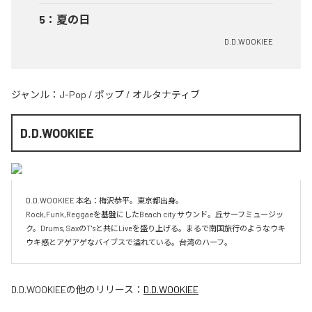
5
：
夏の日
D.D.WOOKIEE
ジャンル：
J-Pop
/
ポップ
/
オルタナティブ
D.D.WOOKIEE
D.D.WOOKIEE 本名：梅沢恭平。東京都出身。

Rock,Funk,Reggaeを基盤にしたBeach city サウンド。丘サーフミュージッ
ク。Drums, SaxのT'sと共にLiveを盛り上げる。まるで南国旅行のようなウキ
ウキ感とアゲアゲなバイブスで溢れている。台湾のハーフ。
D.D.WOOKIEE
の他のリリース：
D.D.WOOKIEE