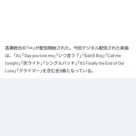
高瀬統也の「∞」が配信開始された。今回デジタル配信された楽曲
は、「AI」「Say you love me」「いつ言う？」「Bad B Boy」「Call me
tonight」「灰ライト」「シングルバッド」「It’s Finally the End of Our
Love」「クライマー」を含む全9曲となっている。
なお「
∞
」は、
Apple Music
、
Spotify
、
LINE MUSIC
、
YouTube Music
、
Amazon Music Unlimited
などの音楽配信サービスで聴くことができ
る。
各配信サービス：
∞