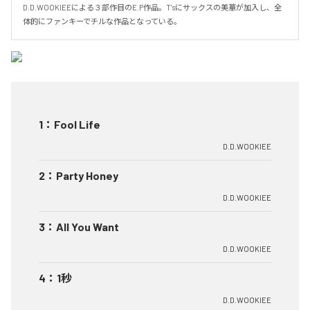
D.D.WOOKIEEによる３部作目のE.P作品。T'sにサックスの美華が加入し、全
体的にファンキーでチルな作品となっている。
1
：
Fool Life
D.D.WOOKIEE
2
：
Party Honey
D.D.WOOKIEE
3
：
All You Want
D.D.WOOKIEE
4
：
1秒
D.D.WOOKIEE