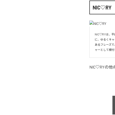
NIC♡RY
NIC♡RYは
に、ゆるくキャ
あるフレーズで
ャーとして根付
NIC♡RY
の他