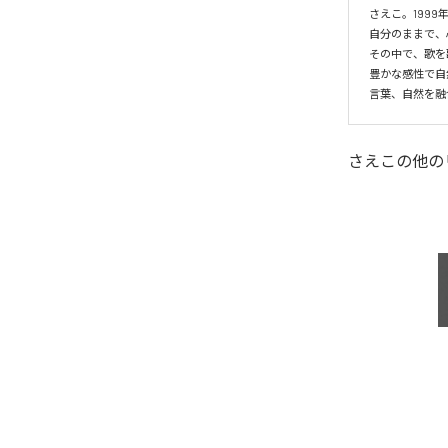
さえこ。199
自分のままで、
その中で、歌を
豊かな感性で自
言葉、自然を融
さえこ
の他の