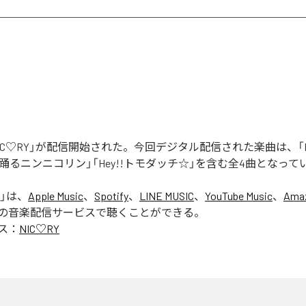
「NIC♡RY」が配信開始された。今回デジタル配信された楽曲は、「P
踊るニンニコリン」「Hey!!トモダッチ☆」を含む全4曲となって
」は、
Apple Music
、
Spotify
、
LINE MUSIC
、
YouTube Music
、
Amaz
の音楽配信サービスで聴くことができる。
ス：
NIC♡RY