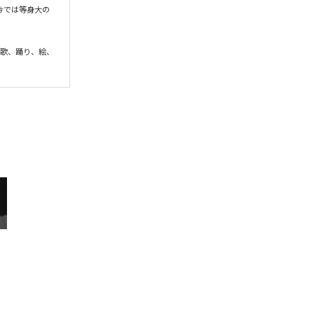
今では等身大の
、歌、踊り、絵、