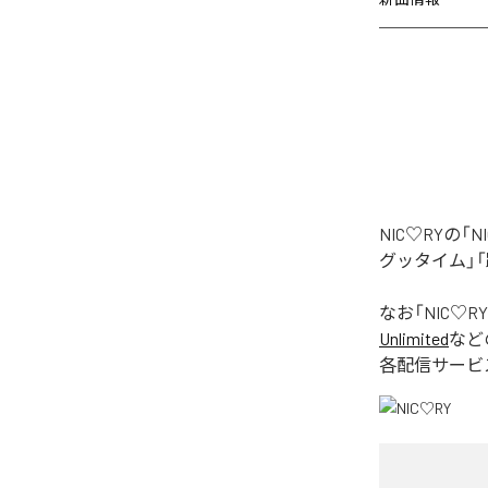
NIC♡RYの
グッタイム」「
なお「
NIC♡RY
Unlimited
など
各配信サービ