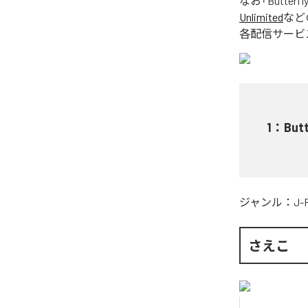
なお「
Butterfl
Unlimited
など
各配信サービ
1
：
Butt
ジャンル：
J-
さえこ