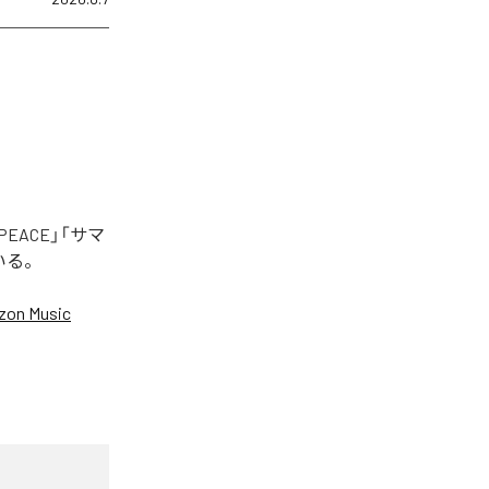
EACE」「サマ
いる。
on Music