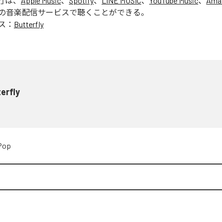
y
」は、
Apple Music
、
Spotify
、
LINE MUSIC
、
YouTube Music
、
Ama
の音楽配信サービスで聴くことができる。
ス：
Butterfly
erfly
Pop