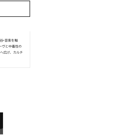
谷×音楽を軸
ーヴと中毒性の
界へ広げ、カルチ