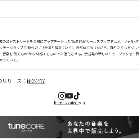
、平成の渋谷ストリートを令和にアップデートした“新渋谷系”ガールズラップデュオ。ギャル×渋
ッチーなラップで“時代のノリを塗り替えていく”。自然体でありながら、踊りたくなるグル
、音楽を“聴くもの”から“体感するもの”へと進化させる。渋谷発の新しいミュージックを世
かせていく。
のリリース：
NIC♡RY
https://nicory.jp