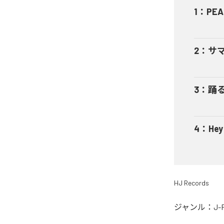
1
：
PEA
2
：
サ
3
：
踊
4
：
He
HJ Records
ジャンル：
J-