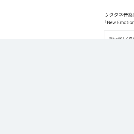
ウタタネ音楽院
「New Emo
誰もが楽しく遊ん
味良いロックナンバ
この曲はメジャ
ロックの編曲学習
譜面はウタタネ音
なお「
New Em
Unlimited
など
各配信サービ