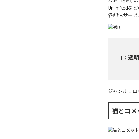
なお「
透明
」
Unlimited
など
各配信サービ
1
：
透
ジャンル：
ロ
猫とコメ