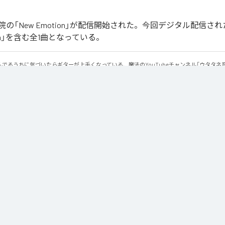
の「New Emotion」が配信開始された。今回デジタル配信さ
tion」を含む全1曲となっている。
でるうちに気づいたらギターが上手くなっている、魔法のYouTubeチャンネル「ウタタネ
ーの登場です。

ーコード・マイナーコードを覚えた人向けに、メジャーコード・マイナーコードのみで作られて
用にも使える、シンプルな楽曲となっております。

楽院YouTubeまたは公式サイトからダウンロードできます。
otion
」は、
Apple Music
、
Spotify
、
LINE MUSIC
、
YouTube Music
の音楽配信サービスで聴くことができる。
ス：
New Emotion