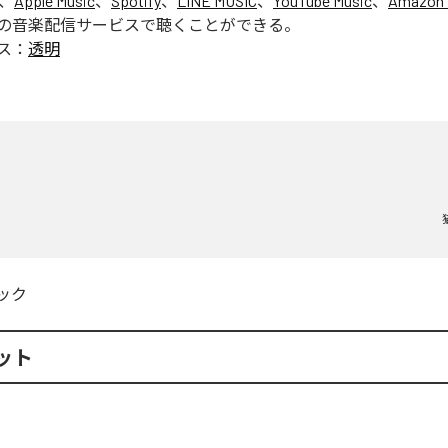
は、
Apple Music
、
Spotify
、
LINE MUSIC
、
YouTube Music
、
Amazon 
の音楽配信サービスで聴くことができる。
ス：
透明
明
ック
ット