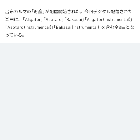
呂布カルマの「財産」が配信開始された。今回デジタル配信された
楽曲は、「Aligator」「Asotaro」「Bakasai」「Aligator (Instrumental)」
「Asotaro (Instrumental)」「Bakasai (Instrumental)」を含む全6曲とな
っている。
なお「
財産
」は、
Apple Music
、
Spotify
、
LINE MUSIC
、
YouTube
Music
、
Amazon Music Unlimited
などの音楽配信サービスで聴くこと
ができる。
各配信サービス：
財産
1
：
Aligator
呂布カルマ
2
：
Asotaro