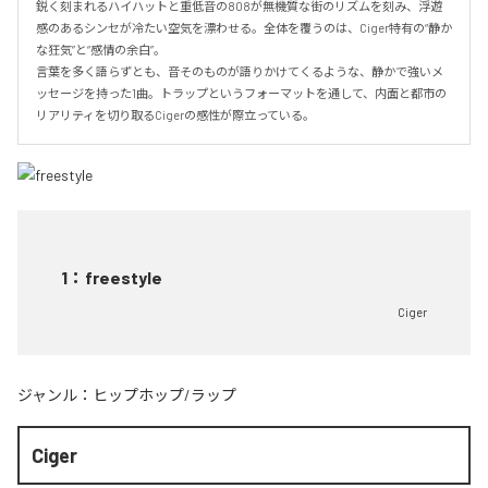
鋭く刻まれるハイハットと重低音の808が無機質な街のリズムを刻み、浮遊
感のあるシンセが冷たい空気を漂わせる。全体を覆うのは、Ciger特有の“静か
な狂気”と“感情の余白”。

言葉を多く語らずとも、音そのものが語りかけてくるような、静かで強いメ
ッセージを持った1曲。トラップというフォーマットを通して、内面と都市の
リアリティを切り取るCigerの感性が際立っている。
1
：
freestyle
Ciger
ジャンル：
ヒップホップ/ラップ
Ciger