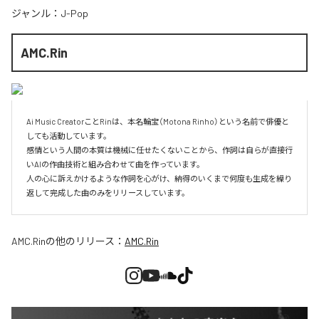
ジャンル：
J-Pop
AMC.Rin
Ai Music CreatorことRinは、本名輪宝（Motona Rinho）という名前で俳優と
しても活動しています。

感情という人間の本質は機械に任せたくないことから、作詞は自らが直接行
いAIの作曲技術と組み合わせて曲を作っています。

人の心に訴えかけるような作詞を心がけ、納得のいくまで何度も生成を繰り
返して完成した曲のみをリリースしています。
AMC.Rin
の他のリリース：
AMC.Rin