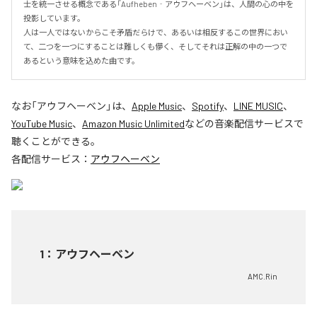
士を統一させる概念である「Aufheben‐アウフヘーベン」は、人間の心の中を
投影しています。

人は一人ではないからこそ矛盾だらけで、あるいは相反するこの世界におい
て、二つを一つにすることは難しくも儚く、そしてそれは正解の中の一つで
あるという意味を込めた曲です。
なお「
アウフヘーベン
」は、
Apple Music
、
Spotify
、
LINE MUSIC
、
YouTube Music
、
Amazon Music Unlimited
などの音楽配信サービスで
聴くことができる。
各配信サービス：
アウフヘーベン
1
：
アウフヘーベン
AMC.Rin