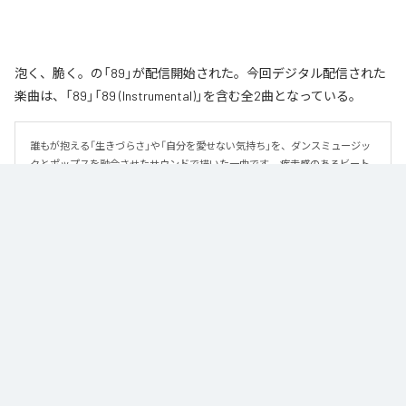
泡く、脆く。の「89」が配信開始された。今回デジタル配信された
楽曲は、「89」「89 (Instrumental)」を含む全2曲となっている。
誰もが抱える「生きづらさ」や「自分を愛せない気持ち」を、ダンスミュージッ
クとポップスを融合させたサウンドで描いた一曲です。 疾走感のあるビート
と繊細な歌詞が交差し、苦しさの中にも小さな希望を見つけ出していく。 「味
方だよ」というメッセージが、心にそっと寄り添う作品です。
なお「
89
」は、
Apple Music
、
Spotify
、
LINE MUSIC
、
YouTube Music
、
Amazon Music Unlimited
などの音楽配信サービスで聴くことができ
る。
各配信サービス：
89