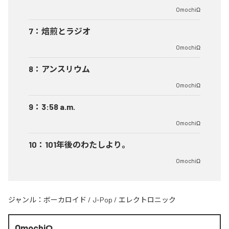
OmochiΩ
7
：
焙煎とラジオ
OmochiΩ
8
：
アンスリウム
OmochiΩ
9
：
3:58 a.m.
OmochiΩ
10
：
101年後のわたしより。
OmochiΩ
ジャンル：
ボーカロイド
/
J-Pop
/
エレクトロニック
OmochiΩ