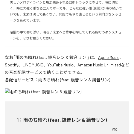
美しいメロディラインと疾走感あふれるEDMトラックにのせて、時に切な
く、時に力強く重なる二人のボーカル。どんなに強い雨（困難）が降り続いて
いても、未来は決して悪くない。何度でもやり直せるという前向きなメッセ
ージを込めています。

暗闇の中で寄り添い、明るい未来へと背中を押してくれる胸打つダンスチュ
ーンを、ぜひお聴きください。
なお「
雨のち晴れ (feat. 鏡音レン & 鏡音リン)
」は、
Apple Music
、
Spotify
、
LINE MUSIC
、
YouTube Music
、
Amazon Music Unlimited
など
の音楽配信サービスで聴くことができる。
各配信サービス：
雨のち晴れ (feat. 鏡音レン & 鏡音リン)
1
：
雨のち晴れ (feat. 鏡音レン & 鏡音リン)
V10