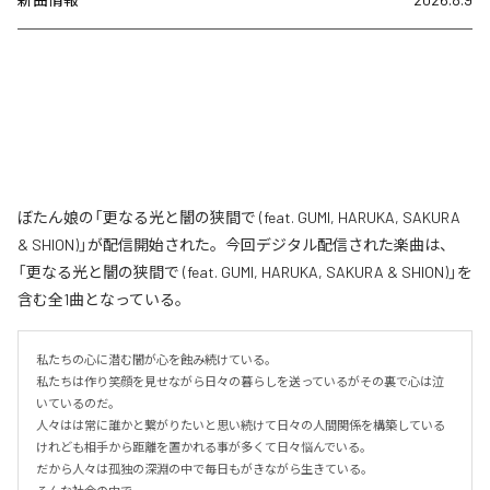
ぼたん娘の「更なる光と闇の狭間で (feat. GUMI, HARUKA, SAKURA
& SHION)」が配信開始された。今回デジタル配信された楽曲は、
「更なる光と闇の狭間で (feat. GUMI, HARUKA, SAKURA & SHION)」を
含む全1曲となっている。
私たちの心に潜む闇が心を蝕み続けている。

私たちは作り笑顔を見せながら日々の暮らしを送っているがその裏で心は泣
いているのだ。

人々はは常に誰かと繋がりたいと思い続けて日々の人間関係を構築している
けれども相手から距離を置かれる事が多くて日々悩んでいる。

だから人々は孤独の深淵の中で毎日もがきながら生きている。
