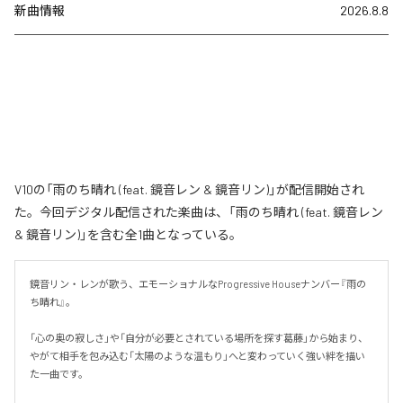
新曲情報
2026.8.8
V10の「雨のち晴れ (feat. 鏡音レン & 鏡音リン)」が配信開始され
た。今回デジタル配信された楽曲は、「雨のち晴れ (feat. 鏡音レン
& 鏡音リン)」を含む全1曲となっている。
鏡音リン・レンが歌う、エモーショナルなProgressive Houseナンバー『雨の
ち晴れ』。

「心の奥の寂しさ」や「自分が必要とされている場所を探す葛藤」から始まり、
やがて相手を包み込む「太陽のような温もり」へと変わっていく強い絆を描い
た一曲です。
