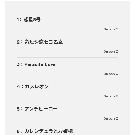
1
：
惑星8号
OmochiΩ
2
：
命短シ恋セヨ乙女
OmochiΩ
3
：
Parasite Love
OmochiΩ
4
：
カメレオン
OmochiΩ
5
：
アンチヒーロー
OmochiΩ
6
：
カレンデュラとお姫様