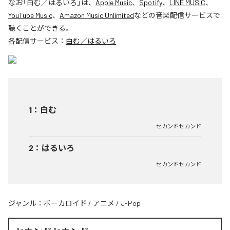
なお「
白む／はるいろ
」は、
Apple Music
、
Spotify
、
LINE MUSIC
、
YouTube Music
、
Amazon Music Unlimited
などの音楽配信サービスで
聴くことができる。
各配信サービス：
白む／はるいろ
1
：
白む
セカンドセカンド
2
：
はるいろ
セカンドセカンド
ジャンル：
ボーカロイド
/
アニメ
/
J-Pop