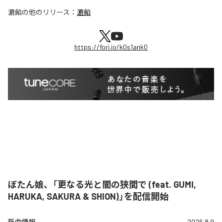
漉餡
の他のリリース：
漉餡
https://fori.io/k0s1ank0
ぼたん娘、「更なる光と闇の狭間で (feat. GUMI,
HARUKA, SAKURA & SHION)」を配信開始
新曲情報
2026.8.9