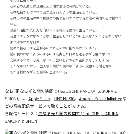
そんな社会の中で、

私の心の奥底には孤独と云ふ闇が潜み沈み続けている。

私は社会からはぐれて我が道を行くような生活をしている。

私は日々の生活の中で孤独との折り合いがつかず光と闇の狭間で心は揺れて
いる。

漆黒の暗闇が光に刃を向けてくる毎日を懸命に生きている。

友達ですらなかなかできない生活をしているのに恋人なんてできるわけない
よと諦めがちな日々。

悶々と悩む日々を重ねるにつれ心の中に闇が広がってゆく。

闇に食われないようにするには充実した日々を送る事が必要と思って、

充実するために必死になって出会いを求めるが空回りをしてしまう。

そんな毎日だから、堕天使の素顔が現れないように浸食する闇を抑え

もがき続けながらも懸命に生きている。
なお「
更なる光と闇の狭間で (feat. GUMI, HARUKA, SAKURA &
SHION)
」は、
Apple Music
、
LINE MUSIC
、
Amazon Music Unlimited
な
どの音楽配信サービスで聴くことができる。
各配信サービス：
更なる光と闇の狭間で (feat. GUMI, HARUKA,
SAKURA & SHION)