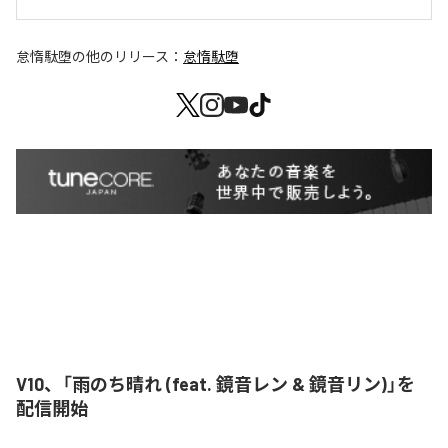
怠惰駄堕
の他のリリース：
怠惰駄堕
V10、「雨のち晴れ (feat. 鏡音レン & 鏡音リン)」を
配信開始