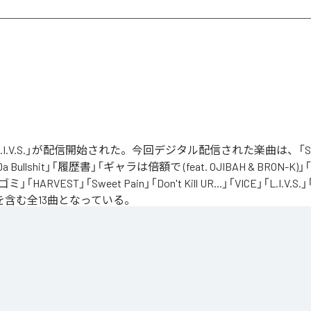
の「L.I.V.S.」が配信開始された。今回デジタル配信された楽曲は、「Sinn
 Da Bullshit」「履歴書」「ギャラは倍額で (feat. OJIBAH & BRON-K)」「
「ゴミ」「HARVEST」「Sweet Pain」「Don't Kill UR...」「VICE」「L.I
を含む全13曲となっている。
、自分のこれまでの人生と未来を改めて考え直したタイミングに「Life Is Very Short」
の「L.I.V.S.」はLife Is Very Shortの頭文字を取ったものである。今作は本来、NORIK
だった作品であり、予定より早く出所が叶った為、お蔵入りになりそうだったが聴きたいと
リースが決定したキャリア12枚目のアルバムとなってる。