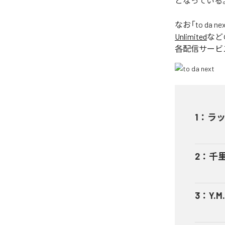
となっている
なお「
to da ne
Unlimited
など
各配信サービ
1
：
ラ
2
：
千
3
：
Y.M