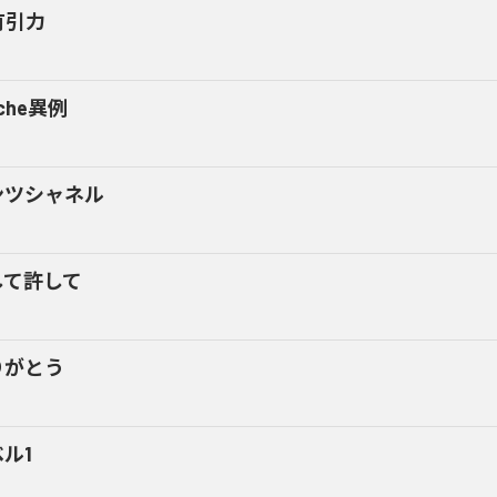
有引力
yche異例
ンツシャネル
して許して
りがとう
ル1