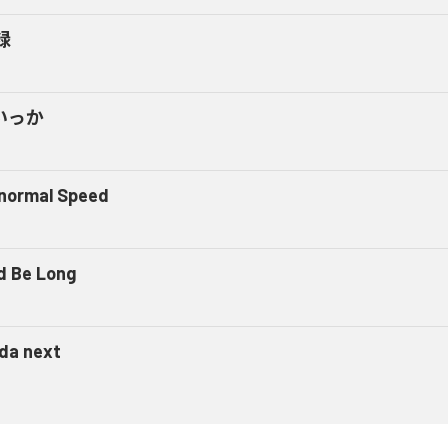
録
いっか
normal Speed
d Be Long
 da next