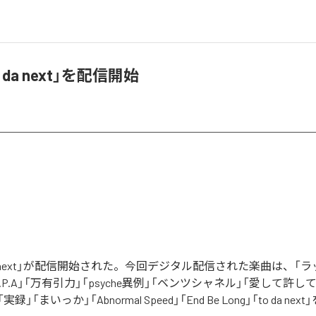
 da next」を配信開始
da next」が配信開始された。今回デジタル配信された楽曲は、「
M.P.A」「万有引力」「psyche異例」「ベンツシャネル」「愛して許し
録」「まいっか」「Abnormal Speed」「End Be Long」「to da ne