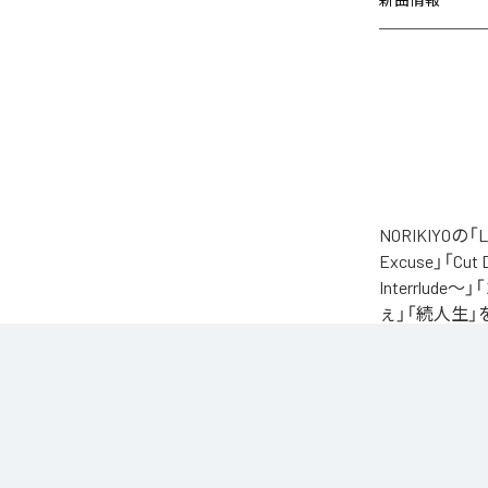
NORIKIYO
Excuse」「Cut
Interrlude～」
ぇ」「続人生」
自身が難病に罹患し
たアルバム。タイトル
ースされる予定
に応える形でリ