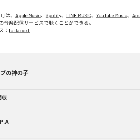
。
xt
」は、
Apple Music
、
Spotify
、
LINE MUSIC
、
YouTube Music
、
Ama
の音楽配信サービスで聴くことができる。
ス：
to da next
ップの神の子
里眼
.P.A