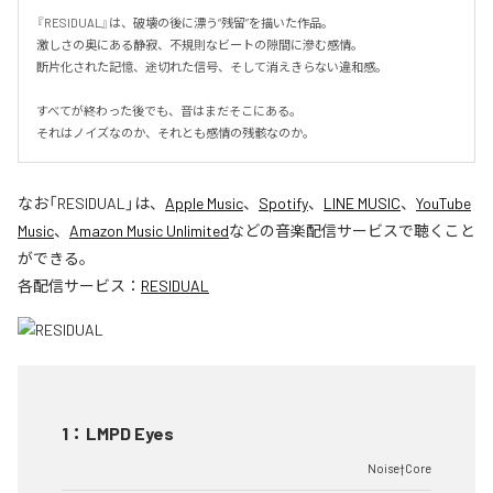
『RESIDUAL』は、破壊の後に漂う“残留”を描いた作品。

激しさの奥にある静寂、不規則なビートの隙間に滲む感情。

断片化された記憶、途切れた信号、そして消えきらない違和感。

すべてが終わった後でも、音はまだそこにある。

それはノイズなのか、それとも感情の残骸なのか。
なお「
RESIDUAL
」は、
Apple Music
、
Spotify
、
LINE MUSIC
、
YouTube
Music
、
Amazon Music Unlimited
などの音楽配信サービスで聴くこと
ができる。
各配信サービス：
RESIDUAL
1
：
LMPD Eyes
Noise†Core