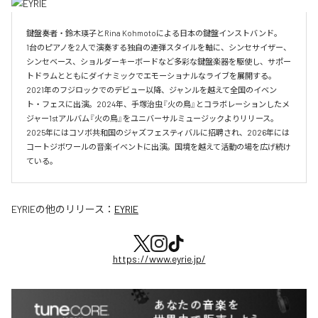
鍵盤奏者・鈴木瑛子とRina Kohmotoによる日本の鍵盤インストバンド。

1台のピアノを2人で演奏する独自の連弾スタイルを軸に、シンセサイザー、
シンセベース、ショルダーキーボードなど多彩な鍵盤楽器を駆使し、サポー
トドラムとともにダイナミックでエモーショナルなライブを展開する。

2021年のフジロックでのデビュー以降、ジャンルを越えて全国のイベン
ト・フェスに出演。2024年、手塚治虫『火の鳥』とコラボレーションしたメ
ジャー1stアルバム『火の鳥』をユニバーサルミュージックよりリリース。

2025年にはコソボ共和国のジャズフェスティバルに招聘され、2026年には
コートジボワールの音楽イベントに出演。国境を越えて活動の場を広げ続け
ている。​
EYRIE
の他のリリース：
EYRIE
https://www.eyrie.jp/