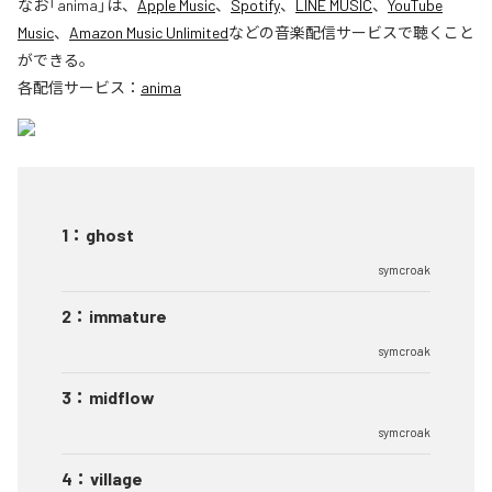
なお「
anima
」は、
Apple Music
、
Spotify
、
LINE MUSIC
、
YouTube
Music
、
Amazon Music Unlimited
などの音楽配信サービスで聴くこと
ができる。
各配信サービス：
anima
1
：
ghost
symcroak
2
：
immature
symcroak
3
：
midflow
symcroak
4
：
village