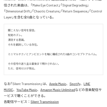
信された楽曲は、「Make Eye Contact」「Signal Degrading」
「Dimensional Drift」「Chaotic Creature」「Return Sequence」「Control
Layer」を含む全6曲となっている。
聞こえない信号を受信。

知覚のズレ。

漂流する意識。

それを観測している存在。

ミニマルテクノとアンビエントを軸に構成された6曲のコンセプトアルバム。

その信号の送り主は最後まで明かされない。

ただ、信号だけが残る。
なお「
Silent Transmission
」は、
Apple Music
、
Spotify
、
LINE
MUSIC
、
YouTube Music
、
Amazon Music Unlimited
などの音楽配信サ
ービスで聴くことができる。
各配信サービス：
Silent Transmission