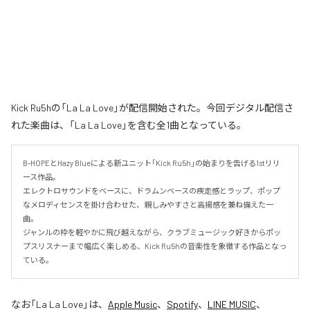
Kick Ru5hの「La La Love」が配信開始された。今回デジタル配信さ
れた楽曲は、「La La Love」を含む全1曲となっている。
B-HOPEとHazy Blueによる新ユニット「Kick Ru5h」の始まりを告げる1stリリ
ース作品。

エレクトロサウンドをベースに、ドラムンベースの疾走感とラップ、ポップ
なメロディセンスを掛け合わせた、親しみやすさと高揚感を兼ね備えた一
曲。

ジャンルの枠を軽やかに飛び越えながら、クラブミュージック好きからポッ
プスリスナーまで幅広く楽しめる、Kick Ru5hの音楽性を象徴する作品となっ
ている。
なお「
La La Love
」は、
Apple Music
、
Spotify
、
LINE MUSIC
、