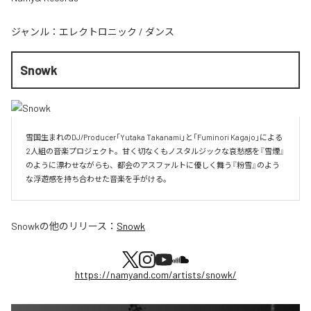
ジャンル：
エレクトロニック
/
ダンス
Snowk
雪国生まれのDJ/Producer「Yutaka Takanami」と「Fuminori Kagajo」による
2人組の音楽プロジェクト。甘く切なくもノスタルジックな哀愁感を『雪煙』
のように漂わせながらも、都会のアスファルトに優しく舞う『粉雪』のよう
な浮遊感を持ち合わせた音楽を手がける。
Snowk
の他のリリース：
Snowk
https://namyand.com/artists/snowk/