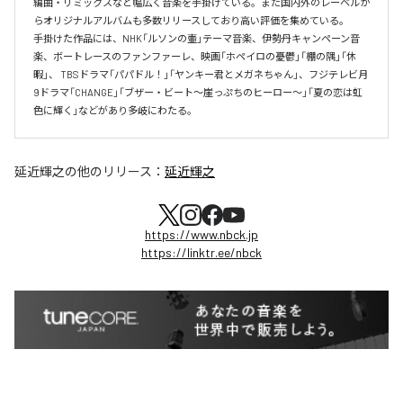
編曲・リミックスなど幅広く音楽を手掛けている。また国内外のレーベルか
らオリジナルアルバムも多数リリースしており高い評価を集めている。

手掛けた作品には、NHK「ルソンの壷」テーマ音楽、伊勢丹キャンペーン音
楽、ボートレースのファンファーレ、映画「ホペイロの憂鬱」「棚の隅」「休
暇」、 TBSドラマ「パパドル！」「ヤンキー君とメガネちゃん」、フジテレビ月
9ドラマ「CHANGE」「ブザー・ビート～崖っぷちのヒーロー～」「夏の恋は虹
色に輝く」などがあり多岐にわたる。
延近輝之
の他のリリース：
延近輝之
https://www.nbck.jp
https://linktr.ee/nbck