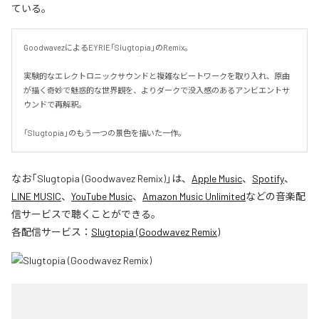
ている。
GoodwavezによるEYRIE「Slugtopia」のRemix。

実験的なエレクトロニックサウンドと複雑なビートワークを取り入れ、原曲
が描く奇妙で魅惑的な世界観を、よりダークで没入感のあるアンビエントサ
ウンドで再解釈。

「Slugtopia」のもう一つの景色を描いた一作。
なお「
Slugtopia (Goodwavez Remix)
」は、
Apple Music
、
Spotify
、
LINE MUSIC
、
YouTube Music
、
Amazon Music Unlimited
などの音楽配
信サービスで聴くことができる。
各配信サービス：
Slugtopia (Goodwavez Remix)