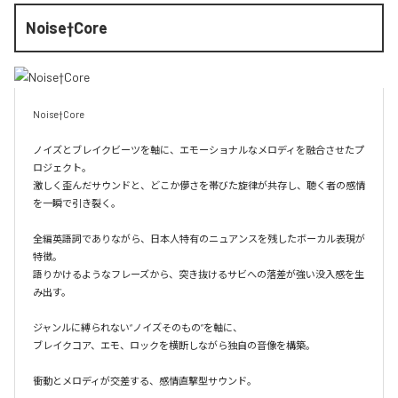
Noise†Core
Noise†Core

ノイズとブレイクビーツを軸に、エモーショナルなメロディを融合させたプ
ロジェクト。

激しく歪んだサウンドと、どこか儚さを帯びた旋律が共存し、聴く者の感情
を一瞬で引き裂く。

全編英語詞でありながら、日本人特有のニュアンスを残したボーカル表現が
特徴。

語りかけるようなフレーズから、突き抜けるサビへの落差が強い没入感を生
み出す。

ジャンルに縛られない“ノイズそのもの”を軸に、

ブレイクコア、エモ、ロックを横断しながら独自の音像を構築。

衝動とメロディが交差する、感情直撃型サウンド。