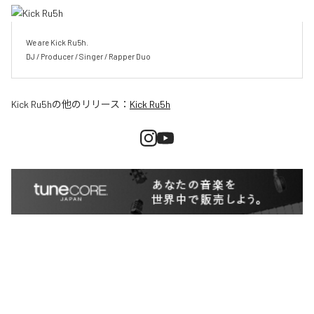
We are Kick Ru5h.

DJ / Producer / Singer / Rapper Duo
Kick Ru5h
の他のリリース：
Kick Ru5h