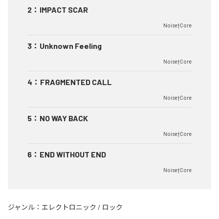
2
：
IMPACT SCAR
Noise†Core
3
：
Unknown Feeling
Noise†Core
4
：
FRAGMENTED CALL
Noise†Core
5
：
NO WAY BACK
Noise†Core
6
：
END WITHOUT END
Noise†Core
ジャンル：
エレクトロニック
/
ロック