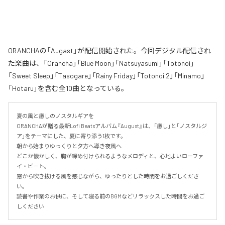
ORANCHAの「Augast」が配信開始された。今回デジタル配信され
た楽曲は、「Orancha」「Blue Moon」「Natsuyasumi」「Totonoi」
「Sweet Sleep」「Tasogare」「Rainy Friday」「Totonoi 2」「Minamo」
「Hotaru」を含む全10曲となっている。
夏の風と癒しのノスタルギアを

ORANCHAが贈る最新Lofi Beatsアルバム『August』は、「癒し」と「ノスタルジ
ア」をテーマにした、夏に寄り添う1枚です。

朝から始まりゆっくりと夕方へ導き夜風へ

どこか懐かしく、胸が締め付けられるようなメロディと、心地よいローファ
イ・ビート。

窓から吹き抜ける風を感じながら、ゆったりとした時間をお過ごしくださ
い。

読書や作業のお供に、そして寝る前のBGMなどリラックスした時間をお過ご
しください