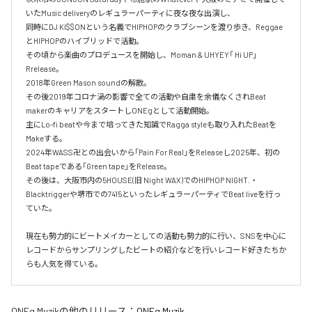
いたMusic deliveryのレギュラーパーティに夜な夜な出演し、

同時にDJ KI$$ONという名義でHIPHOPのクラブシーンを渡り歩き、Reggae
とHIPHOPのハイブリッドで活動。

その頃から楽曲のプロデュースを開始し、Moman & UHYEY「 Hi UP」
Rrelease。

2018年Green Mason soundの解散。

その後2019年コロナ渦の影響で全ての活動や自粛を余儀なくされBeat 
makerのキャリアをスタートしONEgとして活動開始。

主にLo-fi beatや今まで培ってきた知識でRagga styleも取り入れたBeatを
Makeする。

2024年WASS卍との出会いから「Pain For Real」をReleaseし2025年、初の
Beat tapeである「Green tape」をRelease。

その後は、大阪市内の5HOUSE(旧 Night WAX)でのHIPHOP NIGHT.・
Blacktriggerや堺市での7415といったレギュラーパーティでBeat liveを行っ
ていた。

現在も勢力的にビートメイカーとしての活動も勢力的に行い、SNSを中心に
レコードからサンプリングしたビートの紹介などを行いレコード好きたちか
らも人気を得ている。
ONEg Muzik
の他のリリース：
ONEg Muzik