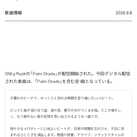
新曲情報
2026.8.8
ONEg Muzikの「Palm Shade」が配信開始された。今回デジタル配信
された楽曲は、「Palm Shade」を含む全1曲となっている。
夕暮れのビーチで、ゆっくりと流れる時間を音で描いたLo-fiビート。

ピンクと紫が溶け合う空、波の音、椰子の木がつくる木陰。どこか懐かし
く、もう戻れない夏の記憶を思い出させるような一曲です。

穏やかなメロディーと心地よいビートが、日常の喧騒を忘れさせ、夕日に包
まれるひとときを演出します。勉強や読書、ドライブ、リラックスタイムの