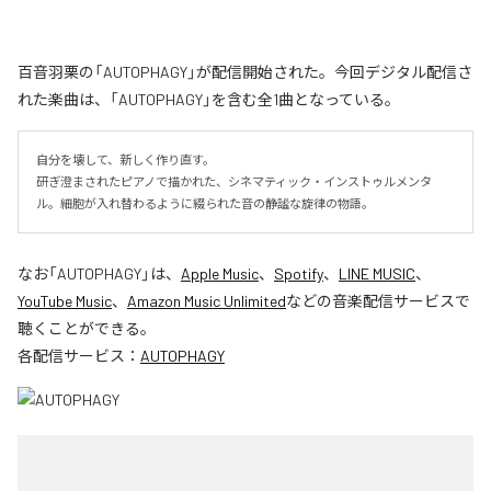
百音羽栗の「AUTOPHAGY」が配信開始された。今回デジタル配信さ
れた楽曲は、「AUTOPHAGY」を含む全1曲となっている。
自分を壊して、新しく作り直す。

研ぎ澄まされたピアノで描かれた、シネマティック・インストゥルメンタ
ル。細胞が入れ替わるように綴られた音の静謐な旋律の物語。
なお「
AUTOPHAGY
」は、
Apple Music
、
Spotify
、
LINE MUSIC
、
YouTube Music
、
Amazon Music Unlimited
などの音楽配信サービスで
聴くことができる。
各配信サービス：
AUTOPHAGY