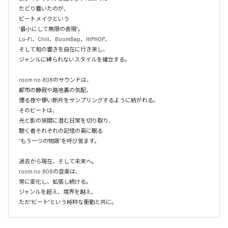
たどり着いたのが、

ビートメイクという

“最小にして無限の表現”。

Lo-Fi、Chill、BoomBap、HIPHOP、

そして和の響きを自在に行き来し、

ジャンルに縛られないスタイルを確立する。

room no.808のサウンドは、

都市の静寂や路地裏の気配、

煙る夜や儚い断片をサンプリングするように紡がれる。

そのビートは、

光と影の狭間に潜む日常を切り取り、

聴く者それぞれの記憶の奥に眠る

“もう一つの物語”を呼び覚ます。

過去から現在、そして未来へ。

room no.808の音楽は、

常に変化し、拡張し続ける。

ジャンルを超え、境界を越え、
