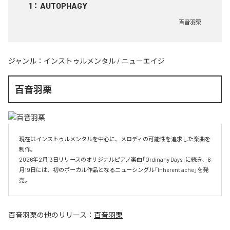
1
：
AUTOPHAGY
百音羽栗
ジャンル：
インストゥルメンタル
/
ニューエイジ
百音羽栗
現在はインストゥルメンタルを中心に、メロディの可能性を追求した楽曲を
制作。

2026年2月13日リリースのオリジナルピアノ楽曲「Ordinany Days」に続き、6
月19日には、初のボーカル作品となるニューシングル「Inherent ache」を発
売。
百音羽栗
の他のリリース：
百音羽栗