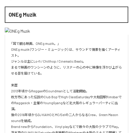
ONEg Muzik
「耳で観る映画、ONEg muzik。」

ONEg muzik（ワンジー・ミュージック）は、サウンドで情景を描くアーティ
スト。

ジャンルは主にLo-fi / Chillhop / Cinematic Beats。

まるで映画のワンシーンのように、リスナーの心の中に映像を浮かび上がら
せる音を届けている。

来歴

2013年頃からReggaeのSoundmanとして活動開始。

枚方市にあった伝説のClub BopでHigh ClassSaturdayや大和田駅Rimsbarで
のRaggasick・主催のYoungGyangなど北大阪のレギュラーパーティに出
演。

後の2016年頃からDJ KAIHOとMC/Selの二人からなるCrew、Green Mason 
soundを結成。

Brand newからFoundation、Vinyl playなどで数々の大阪のクラブでPlay。

茨木市のGUNGUN Saturdayや布施駅のWhateverや大阪のミナミで開催して