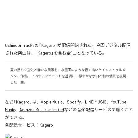
Oshinobi Tracksの「Kagero」が配信開始された。今回デジタル配信
された楽曲は、「Kagero」を含む全1曲となっている。
夏の揺らぐ空気と静かな風景を、水墨画のような音で描いたインストゥルメ
ンタル作品。Lo-fiやアンビエントを基調に、穏やかな余白と和の情景を表現
した一曲。
なお「
Kagero
」は、
Apple Music
、
Spotify
、
LINE MUSIC
、
YouTube
Music
、
Amazon Music Unlimited
などの音楽配信サービスで聴くこと
ができる。
各配信サービス：
Kagero