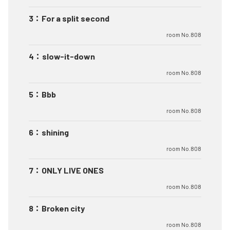
3
：
For a split second
room No.808
4
：
slow-it-down
room No.808
5
：
Bbb
room No.808
6
：
shining
room No.808
7
：
ONLY LIVE ONES
room No.808
8
：
Broken city
room No.808