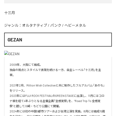
十三月
ジャンル：
オルタナティブ
/
パンク
/
ヘビーメタル
GEZAN
2009年、大阪にて結成。

独自の視点とスタイルで表現を続ける一方、自主レーベル「十三月」を主
宰。

2021年2月、Million Wish Collectiveと共に制作したフルアルバム『あのち』
をリリース。

2023年にはFUJI ROCK FESTIVALのGREEN STAGEに出演し、11月にはコロ
ナ禍を経て4年ぶりとなる主催企画「全感覚祭」を、“Road Trip To 全感覚
祭”と題して川崎・ちどり公園にて開催。

2024年には初の中国5都市ツアーおよび台湾公演を実施。8月には結成15周