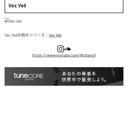
Vex Veil
Vex Veil
の他のリリース：
Vex Veil
https://www.youtube.com/@chavurl