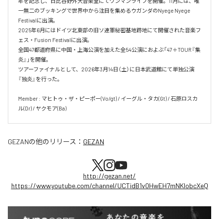
年を記念し、日比谷野外大音楽堂にてワンマンライブを開催。11月には、唯
一無二のブッキングで世界中から注目を集めるウガンダのNyege Nyege 
Festivalに出演。

2025年6月にはドイツ北東部の旧ソ連軍秘密基地跡地にて開催された音楽フ
ェス・Fusion Festivalに出演。

全国47都道府県に中国・上海公演を加えた全54公演におよぶ「47＋TOUR『集
炎』」を開催。

ツアーファイナルとして、2026年3月14日（土）に日本武道館にて単独公演
『独炎』を行った。

Member : マヒトゥ・ザ・ピーポー(Vo/gt) / イーグル・タカ(Gt) / 石原ロスカ
ル(Dr) / ヤクモア(Ba)
GEZAN
の他のリリース：
GEZAN
http://gezan.net/
https://www.youtube.com/channel/UCTidB1v0HwEH7mNKlobcXeQ