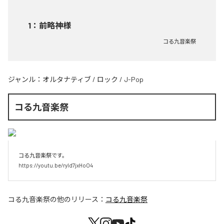
1
：
前略神様
コる九音楽祭
ジャンル：
オルタナティブ
/
ロック
/
J-Pop
コる九音楽祭
コる九音楽祭です。

https://youtu.be/ryId7jxHoO4
コる九音楽祭
の他のリリース：
コる九音楽祭