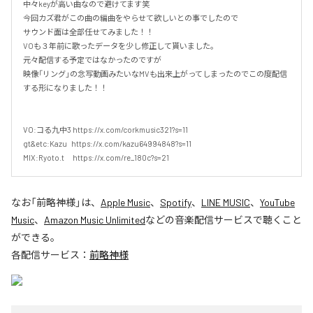
中々keyが高い曲なので避けてます笑

今回カズ君がこの曲の編曲をやらせて欲しいとの事でしたので

サウンド面は全部任せてみました！！

VOも３年前に歌ったデータを少し修正して貰いました。

元々配信する予定ではなかったのですが

映像「リング」の念写動画みたいなMVも出来上がってしまったのでこの度配信
する形になりました！！

VO:コる九中3 https://x.com/corkmusic321?s=11

gt&etc:Kazu   https://x.com/kazu64994848?s=11

MIX:Ryoto.t      https://x.com/re_180c?s=21
なお「
前略神様
」は、
Apple Music
、
Spotify
、
LINE MUSIC
、
YouTube
Music
、
Amazon Music Unlimited
などの音楽配信サービスで聴くこと
ができる。
各配信サービス：
前略神様