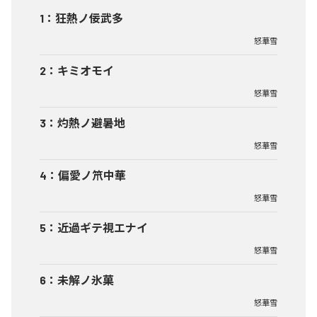
1
：
狂熱ノ佞武多
怒華雪
2
：
キミオモイ
怒華雪
3
：
灼熱ノ避暑地
怒華雪
4
：
偏愛ノ笊中華
怒華雪
5
：
近過ギテ視エナイ
怒華雪
6
：
未解ノ氷菓
怒華雪