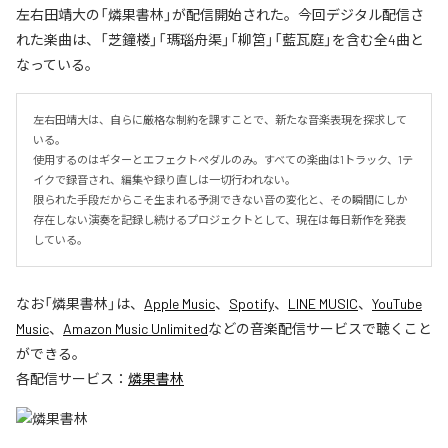
左右田靖大の「燐果書林」が配信開始された。今回デジタル配信さ
れた楽曲は、「芝鐘楼」「瑪瑙舟渠」「柳筥」「藍瓦庭」を含む全4曲と
なっている。
左右田靖大は、自らに厳格な制約を課すことで、新たな音楽表現を探求して
いる。

使用するのはギターとエフェクトペダルのみ。すべての楽曲は1トラック、1テ
イクで録音され、編集や録り直しは一切行われない。

限られた手段だからこそ生まれる予測できない音の変化と、その瞬間にしか
存在しない演奏を記録し続けるプロジェクトとして、現在は毎日新作を発表
している。
なお「
燐果書林
」は、
Apple Music
、
Spotify
、
LINE MUSIC
、
YouTube
Music
、
Amazon Music Unlimited
などの音楽配信サービスで聴くこと
ができる。
各配信サービス：
燐果書林