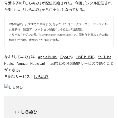
青葉市子の「しらぬひ」が配信開始された。今回デジタル配信され
た楽曲は、「しらぬひ」を含む全1曲となっている。
「君の名は。」「すずめの戸締まり」を手がけたコミックス・ウェーブ・フィル
ム最新作、短篇アニメーション映画『しらぬひ』の主題歌。

アルバム『アダンの風』『Luminescent Creatures』で共同制作を重ねてきた梅
林太郎が作曲、青葉市子が作詞を担当。
なお「
しらぬひ
」は、
Apple Music
、
Spotify
、
LINE MUSIC
、
YouTube
Music
、
Amazon Music Unlimited
などの音楽配信サービスで聴くこと
ができる。
各配信サービス：
しらぬひ
1
：
しらぬひ