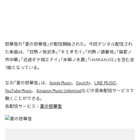
怒華雪の「夏の怒華雪」が配信開始された。今回デジタル配信され
た楽曲は、「狂熱ノ佞武多」「キミオモイ」「灼熱ノ避暑地」「偏愛ノ
笊中華」「近過ギテ視エナイ」「未解ノ氷菓」「HANKAKUSE」を含む全
7曲となっている。
なお「
夏の怒華雪
」は、
Apple Music
、
Spotify
、
LINE MUSIC
、
YouTube Music
、
Amazon Music Unlimited
などの音楽配信サービスで
聴くことができる。
各配信サービス：
夏の怒華雪