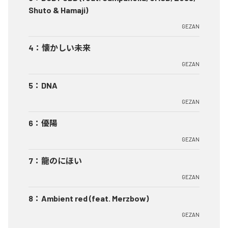
Shuto & Hamaji)
GEZAN
4
：
懐かしい未来
GEZAN
5
：
DNA
GEZAN
6
：
優陽
GEZAN
7
：
龍のにほい
GEZAN
8
：
Ambient red (feat. Merzbow)
GEZAN