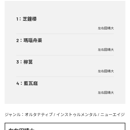
1
：
芝鐘楼
左右田靖大
2
：
瑪瑙舟渠
左右田靖大
3
：
柳筥
左右田靖大
4
：
藍瓦庭
左右田靖大
ジャンル：
オルタナティブ
/
インストゥルメンタル
/
ニューエイジ