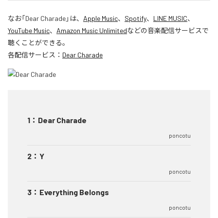
なお「
Dear Charade
」は、
Apple Music
、
Spotify
、
LINE MUSIC
、
YouTube Music
、
Amazon Music Unlimited
などの音楽配信サービスで
聴くことができる。
各配信サービス：
Dear Charade
1
：
Dear Charade
poncotu
2
：
Y
poncotu
3
：
Everything Belongs
poncotu