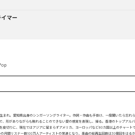
ライマー
Pop
月26日生まれ。愛知県出身のシンガーソングライター。作詞・作曲も手掛け、一度聞いたら忘れ
で、形がありながらも触れることのできない愛の感覚を表現し、操る。香港のトップアルバ
を皮切りに、現在ではアジアに留まらずアメリカ、ヨーロッパなど80カ国以上のチャートで
tifyの月間リスナー数100万人アーティストの常連となり、楽曲の総再生回数は30億回をはる