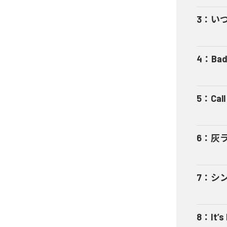
3
：
い
4
：
Bad
5
：
Cal
6
：
灰
7
：
シ
8
：
It’s