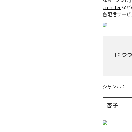
なお「
つつじ
Unlimited
など
各配信サービ
1
：
つ
ジャンル：
J-
杏子