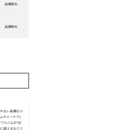
高瀬統也
高瀬統也
られない高瀬なら
ムチャートで3
アルバムが1位
かに超えるなどバ