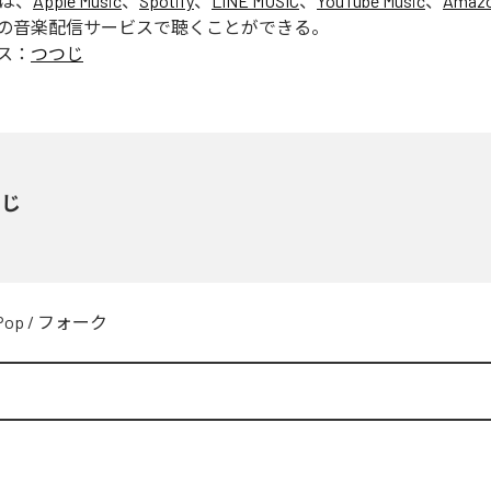
」は、
Apple Music
、
Spotify
、
LINE MUSIC
、
YouTube Music
、
Amazo
の音楽配信サービスで聴くことができる。
ス：
つつじ
つじ
Pop
/
フォーク