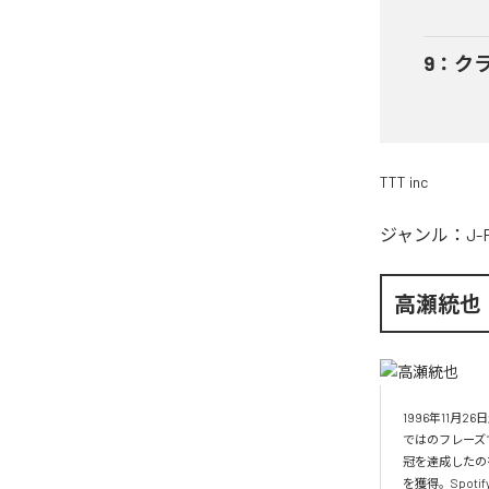
9
：
ク
TTT inc
ジャンル：
J-
高瀬統也
1996年11
ではのフレーズ
冠を達成したの
を獲得。Spo