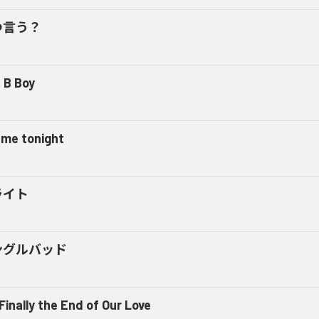
つ言う？
 B Boy
l me tonight
ライト
ングルバッド
 Finally the End of Our Love