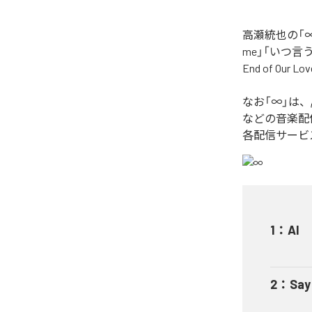
高瀬統也の「∞
me」「いつ言う？」
End of O
なお「
∞
」は、
などの音楽配
各配信サービ
1
：
AI
2
：
Say