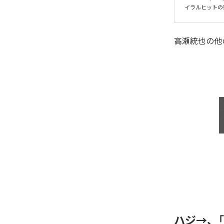
イラルヒットの
高瀬統也
の他
ハジ→、