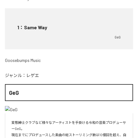
1
：
Same Way
GeG
Goosebumps Music
ジャンル：
レゲエ
GeG
変態紳士クラブなど様々なアーティストを手掛ける令和の音楽プロデューサ
ーGeG。

現在までにプロデュースした楽曲の総ストーリミング数は10億回を超え、自