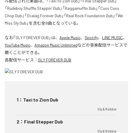
ル配信された楽曲は、「Taxi to Zion Dub」「Final Stepper Dub」
「Rudeboy Shuffle Steppin' Dub」「Raggamuffin Dub」「Cuss Cuss
Chop Dub」「Stalag Forever Dub」「Real Rock Foundation Dub」「We
Miss Sly Dub」を含む全8曲となっている。
なお「
SLY FOREVER DUB
」は、
Apple Music
、
Spotify
、
LINE MUSIC
、
YouTube Music
、
Amazon Music Unlimited
などの音楽配信サービスで
聴くことができる。
各配信サービス：
SLY FOREVER DUB
1
：
Taxi to Zion Dub
Sly & Robbie
2
：
Final Stepper Dub
Sly & Robbie