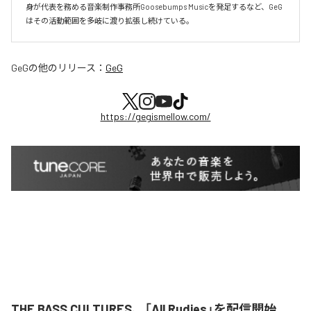
身が代表を務める音楽制作事務所Goosebumps Musicを発足するなど、GeG
はその活動範囲を多岐に渡り拡張し続けている。
GeG
の他のリリース：
GeG
https://gegismellow.com/
THE BASS CULTURES、「All Rudies」を配信開始