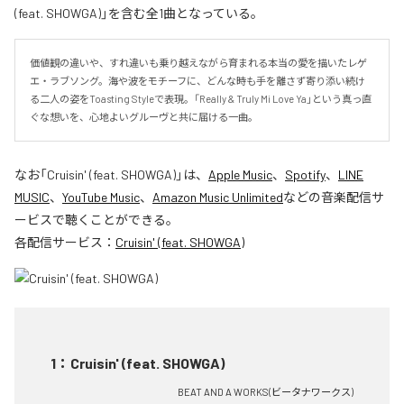
(feat. SHOWGA)」を含む全1曲となっている。
価値観の違いや、すれ違いも乗り越えながら育まれる本当の愛を描いたレゲ
エ・ラブソング。海や波をモチーフに、どんな時も手を離さず寄り添い続け
る二人の姿をToasting Styleで表現。「Really & Truly Mi Love Ya」という真っ直
ぐな想いを、心地よいグルーヴと共に届ける一曲。
なお「
Cruisin' (feat. SHOWGA)
」は、
Apple Music
、
Spotify
、
LINE
MUSIC
、
YouTube Music
、
Amazon Music Unlimited
などの音楽配信サ
ービスで聴くことができる。
各配信サービス：
Cruisin' (feat. SHOWGA)
1
：
Cruisin' (feat. SHOWGA)
BEAT AND A WORKS(ビータナワークス)