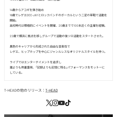
14歳からアコギを弾き始め

16歳でレゲエDEE-JAYとロックバンドのボーカルという二足の草鞋で活動を
開始。

高校時代は積極的にイベントを開催、20歳までで100本近くの主催を経験。

22歳で横浜に拠点を移しグループで活動の後ソロ活動をスタートさせた。

異色のキャリアから形成された自由な音楽性で

レゲエ、ヒップホップを中心にジャンルレスなオリジナルスタイルを持つ。

ライブではエンターテイメントを追求し

誰よりも熱量重視、「記録よりも記憶に残る」パフォーマンスをモットーに
している。
T-HEAD
の他のリリース：
T-HEAD