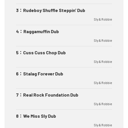
3
：
Rudeboy Shuffle Steppin' Dub
Sly & Robbie
4
：
Raggamuffin Dub
Sly & Robbie
5
：
Cuss Cuss Chop Dub
Sly & Robbie
6
：
Stalag Forever Dub
Sly & Robbie
7
：
Real Rock Foundation Dub
Sly & Robbie
8
：
We Miss Sly Dub
Sly & Robbie