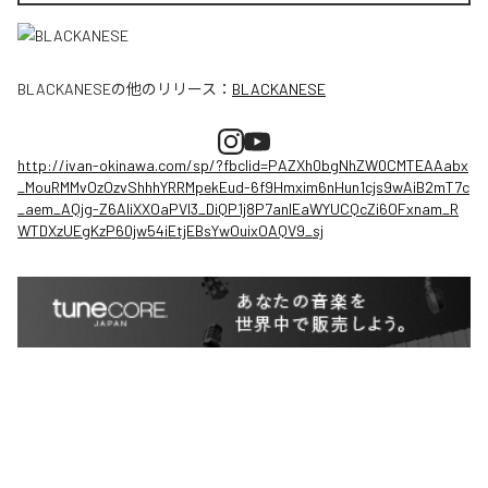
BLACKANESE
の他のリリース：
BLACKANESE
http://ivan-okinawa.com/sp/?fbclid=PAZXh0bgNhZW0CMTEAAabx
_MouRMMvOzOzvShhhYRRMpekEud-6f9Hmxim6nHun1cjs9wAiB2mT7c
_aem_AQjg-Z6AIiXXOaPVl3_DiQP1j8P7anlEaWYUCQcZi6OFxnam_R
WTDXzUEgKzP60jw54iEtjEBsYwOuixOAQV9_sj