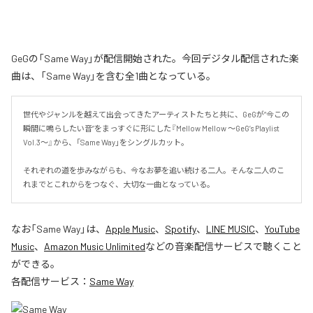
GeGの「Same Way」が配信開始された。今回デジタル配信された楽
曲は、「Same Way」を含む全1曲となっている。
世代やジャンルを越えて出会ってきたアーティストたちと共に、GeGが“今この
瞬間に鳴らしたい音”をまっすぐに形にした『Mellow Mellow ～GeG’s Playlist 
Vol.3～』から、「Same Way」をシングルカット。

それぞれの道を歩みながらも、今なお夢を追い続ける二人。そんな二人のこ
れまでとこれからをつなぐ、大切な一曲となっている。
なお「
Same Way
」は、
Apple Music
、
Spotify
、
LINE MUSIC
、
YouTube
Music
、
Amazon Music Unlimited
などの音楽配信サービスで聴くこと
ができる。
各配信サービス：
Same Way