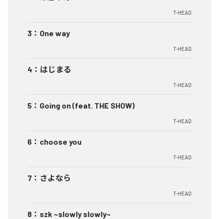
T-HEAD
3
：
One way
T-HEAD
4
：
はじまる
T-HEAD
5
：
Going on (feat. THE SHOW)
T-HEAD
6
：
choose you
T-HEAD
7
：
さよなら
T-HEAD
8
：
szk ~slowly slowly~