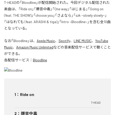
T-HEADの「Bloodline」が配信開始された。今回デジタル配信された
楽曲は、「Ride on」「爆音中毒」「One way」「はじまる」「Going on
(feat. THE SHOW)」「choose you」「さよなら」「szk ~slowly slowly~」
「はなれても (feat. ARASHI & tiga)」「Intro ~Bloodline~」を含む全10曲
となっている。
なお「
Bloodline
」は、
Apple Music
、
Spotify
、
LINE MUSIC
、
YouTube
Music
、
Amazon Music Unlimited
などの音楽配信サービスで聴くこと
ができる。
各配信サービス：
Bloodline
1
：
Ride on
T-HEAD
2
：
爆音中毒