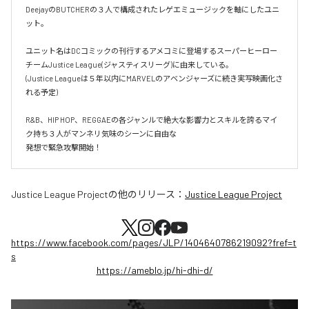
DeejayのBUTCHERの３人で構成されたレゲエミュージックを軸にしたユニ
ット。

ユニット名はDCコミックの刊行するアメコミに登場するスーパーヒーロー
チームJustice League(ジャスティスリーグ)に由来している。

(Justice Leagueは５年以内にMARVELのアベンジャーズに続き実写映画化さ
れる予定)

R&B、HIP HOP、REGGAEの各ジャンルで絶大な影響力とスキルを誇るマイ
ク持ち３人がマンネリ気味のシーンに自由な

発想で緊急攻撃開始！
Justice League Project
の他のリリース：
Justice League Project
https://www.facebook.com/pages/JLP/1404640786219092?fref=t
s
https://ameblo.jp/hi-dhi-d/