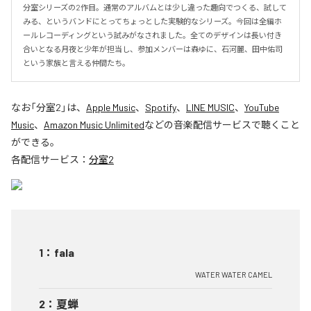
分室シリーズの2作目。通常のアルバムとは少し違った趣向でつくる、試して
みる、というバンドにとってちょっとした実験的なシリーズ。今回は全編ホ
ールレコーディングという試みがなされました。全てのデザインは長い付き
合いとなる月夜と少年が担当し、参加メンバーは森ゆに、石河麗、田中佑司
という家族と言える仲間たち。
なお「
分室2
」は、
Apple Music
、
Spotify
、
LINE MUSIC
、
YouTube
Music
、
Amazon Music Unlimited
などの音楽配信サービスで聴くこと
ができる。
各配信サービス：
分室2
1
：
fala
WATER WATER CAMEL
2
：
夏蝉