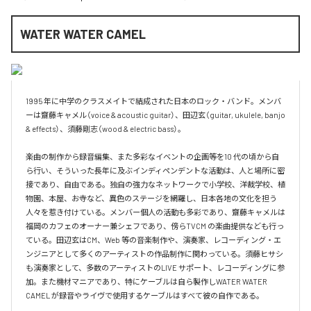
WATER WATER CAMEL
1995 年に中学のクラスメイトで結成された日本のロック・バンド。メンバ
ーは齋藤キャメル（voice & acoustic guitar）、田辺玄（guitar, ukulele, banjo 
& effects）、須藤剛志（wood & electric bass）。

楽曲の制作から録音編集、また多彩なイベントの企画等を10 代の頃から自
ら行い、そういった長年に及ぶインディペンデントな活動は、人と場所に密
接であり、自由である。独自の強力なネットワークで小学校、洋裁学校、植
物園、本屋、お寺など、異色のステージを網羅し、日本各地の文化を担う
人々を惹き付けている。メンバー個人の活動も多彩であり、齋藤キャメルは
福岡のカフェのオーナー兼シェフであり、傍らTVCM の楽曲提供なども行っ
ている。田辺玄はCM、Web 等の音楽制作や、演奏家、レコーディング・エ
ンジニアとして多くのアーティストの作品制作に関わっている。須藤ヒサシ
も演奏家として、多数のアーティストのLIVE サポート、レコーディングに参
加。また機材マニアであり、特にケーブルは自ら製作しWATER WATER 
CAMEL が録音やライヴで使用するケーブルはすべて彼の自作である。