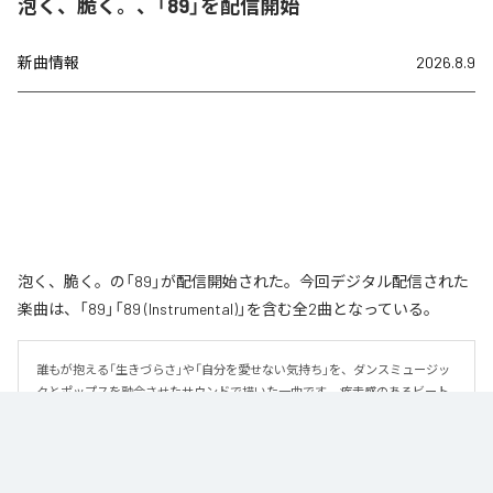
泡く、脆く。、「89」を配信開始
新曲情報
2026.8.9
泡く、脆く。の「89」が配信開始された。今回デジタル配信された
楽曲は、「89」「89 (Instrumental)」を含む全2曲となっている。
誰もが抱える「生きづらさ」や「自分を愛せない気持ち」を、ダンスミュージッ
クとポップスを融合させたサウンドで描いた一曲です。 疾走感のあるビート
と繊細な歌詞が交差し、苦しさの中にも小さな希望を見つけ出していく。 「味
方だよ」というメッセージが、心にそっと寄り添う作品です。