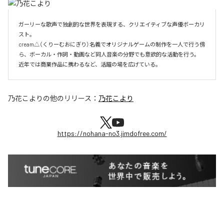
ガーリーな歌声で独創的な世界を表現する、クリエイティブな声優ボーカリ
スト。

cream△（くりーむおにぎり）名義でオリジナルゲームの制作を一人で行う傍
ら、ボーカル・作詞・動画など同人音楽の分野でも意欲的な活動を行う。

近年では商業作品に携わるなど、活躍の場を広げている。
乃花こより
の他のリリース：
乃花こより
https://nohana-no3.jimdofree.com/