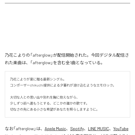
乃花こよりの「afterglow」が配信開始された。今回デジタル配信さ
れた楽曲は、「afterglow」を含む全1曲となっている。
乃花こよりが夏に贈る最新シングル。

コンポーザーchikuchi提供による夕暮れが溶け込むようなエモロック。

大切な人との思い出や別れを胸に抱えながら、

少しずつ前へ進もうとする、どこかの誰かの歌です。

切なさの先にある小さな希望があなたを照らしますように。
なお「
afterglow
」は、
Apple Music
、
Spotify
、
LINE MUSIC
、
YouTube