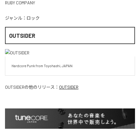
RUBY COMPANY
ジャンル：
ロック
OUTSIDER
Hardcore Punk from Toyohashi, JAPAN
OUTSIDER
の他のリリース：
OUTSIDER