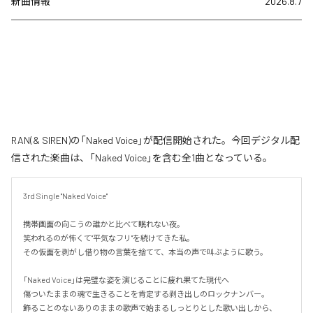
新曲情報
2026.8.7
RAN(& SIREN)の「Naked Voice」が配信開始された。今回デジタル配
信された楽曲は、「Naked Voice」を含む全1曲となっている。
3rd Single "Naked Voice"

携帯画面の向こうの誰かと比べて眠れない夜。

笑われるのが怖くて"平気なフリ"を続けてきた私。

その仮面を剥がし借り物の言葉を捨てて、本当の声で叫ぶように歌う。

「Naked Voice」は完璧な姿を演じることに疲れ果てた現代へ

傷ついたままの魂で生きることを肯定する剥き出しのロックナンバー。

飾ることのないありのままの歌声で始まるしっとりとした歌い出しから、
