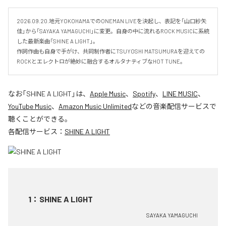
2026.09.20.地元YOKOHAMAでのONEMAN LIVEを決起し、表記を「山口紗矢
佳」から「SAYAKA YAMAGUCHI」に変更。自身の中に流れるROCK MUSICに系統
した最新楽曲「SHINE A LIGHT」。

作詞作曲も自身で手がけ、共同制作者にTSUYOSHI MATSUMURAを迎えての
ROCKとエレクトロが絶妙に融合するオルタナティブなHOT TUNE。
なお「
SHINE A LIGHT
」は、
Apple Music
、
Spotify
、
LINE MUSIC
、
YouTube Music
、
Amazon Music Unlimited
などの音楽配信サービスで
聴くことができる。
各配信サービス：
SHINE A LIGHT
1
：
SHINE A LIGHT
SAYAKA YAMAGUCHI