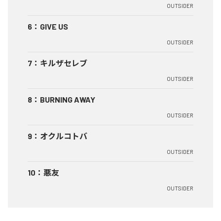
OUTSIDER
6
：
GIVE US
OUTSIDER
7
：
キルザセレブ
OUTSIDER
8
：
BURNING AWAY
OUTSIDER
9
：
オクルコトバ
OUTSIDER
10
：
悪友
OUTSIDER