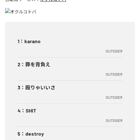
1
：
karano
OUTSIDER
2
：
罪を背負え
OUTSIDER
3
：
殴りゃいいさ
OUTSIDER
4
：
SHIT
OUTSIDER
5
：
destroy