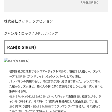
RAN(& SIREN)
株式会社グッドラックビジョン
ジャンル：
ロック
/
J-Pop
/
ポップ
RAN(& SIREN)
福岡を拠点に活動するソロアーティストであり、現在は2人組ガールズグル
ープ「& SIREN（アンドサイレン）」のメンバーとしても活動。

バンドマンの両親のもと、常に音楽が流れる環境で育った。ダンスで培っ
た確かなリズム感と、聴く人の胸に深く突き刺さるような力強く真っ直ぐな
歌声が持ち味。

GLIM SPANKYやELLEGARDENといったロックの系譜を受け継ぎながら、ジ
ャンルに縛られず、その時々の「感情」を最優先にした楽曲を届けている。

2026年末に福岡・BEAT STATIONでのワンマンライブを控え、その成功の
ために「路上ライブ100回チャレンジ」に挑戦中。