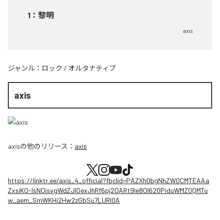
1
：
黎明
axis
ジャンル：
ロック
/
オルタナティブ
axis
axis
の他のリリース：
axis
https://linktr.ee/axis_4_official?fbclid=PAZXh0bgNhZW0CMTEAAa
ZxsiKO-IsNOisvgWdZJIGexJhRf6pj2OARt9le8OI620PiduWMZ0QMTu
w_aem_SmWKHi2Hw2zGbSu7LURI0A