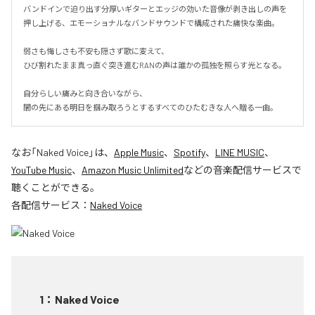
バンドインで迫り出す分厚いギターとエッジの効いた音像が剥き出しの声を
押し上げる、エモーショナルなバンドサウンドで構成された痛快な楽曲。

弱さも悔しさも不安も隠さず歌に変えて、

ひび割れたまま真っ直ぐ突き進むRANの声は誰かの孤独を照らす光となる。

自分らしい痛みと向き合いながら、

闇の先にある明日を掴み取ろうとするすべてのひたむきな人へ贈る一曲。
なお「
Naked Voice
」は、
Apple Music
、
Spotify
、
LINE MUSIC
、
YouTube Music
、
Amazon Music Unlimited
などの音楽配信サービスで
聴くことができる。
各配信サービス：
Naked Voice
1
：
Naked Voice