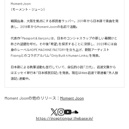
Moment Joon

（モーメント・ジューン）

韓国出身、大阪を拠点にする移民者ラッパー。2011年から日本語で楽曲を発
表し、2019年からMoment Joonの名前で活動。

代表作『Passport & Garçon』は、日本のコンシャスラップの新しい幕開けと
称され話題を呼だ。その後「希望」を探求することに没頭し、2023年には自
身のレーベルHOPE MACHINE FACTORYを立ち上げ、新鋭アーティスト
Fisongとのコラボアルバム『Only Built 4 Human Links』を発表。

日本語による執筆活動も並行していて、自伝的小説『三代』、岩波文庫から
はエッセイ単行本『日本移民日記』を発表。現在はWeb岩波で新連載『外人放
浪記』連載中。
Moment Joon
の他のリリース：
Moment Joon
https://inceptiongur.thebase.in/