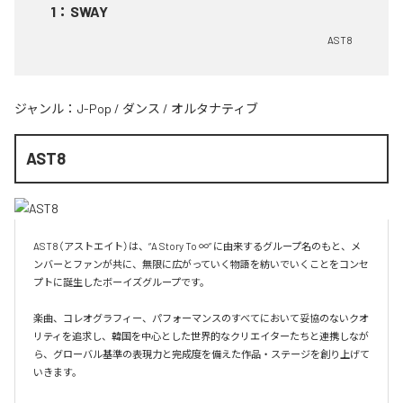
1
：
SWAY
AST8
ジャンル：
J-Pop
/
ダンス
/
オルタナティブ
AST8
AST8（アストエイト）は、“A Story To ∞” に由来するグループ名のもと、メ
ンバーとファンが共に、無限に広がっていく物語を紡いでいくことをコンセ
プトに誕生したボーイズグループです。

楽曲、コレオグラフィー、パフォーマンスのすべてにおいて妥協のないクオ
リティを追求し、韓国を中心とした世界的なクリエイターたちと連携しなが
ら、グローバル基準の表現力と完成度を備えた作品・ステージを創り上げて
いきます。
