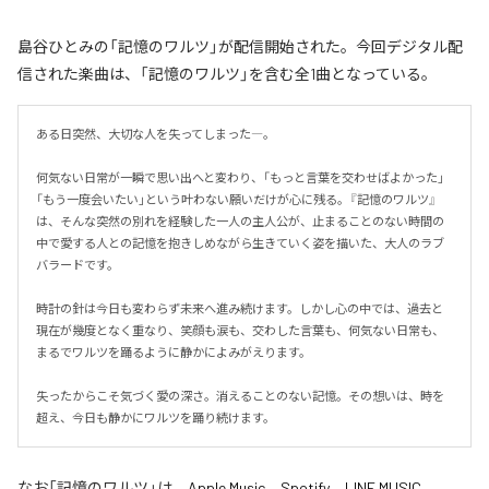
島谷ひとみの「記憶のワルツ」が配信開始された。今回デジタル配
信された楽曲は、「記憶のワルツ」を含む全1曲となっている。
ある日突然、大切な人を失ってしまった―。

何気ない日常が一瞬で思い出へと変わり、「もっと言葉を交わせばよかった」
「もう一度会いたい」という叶わない願いだけが心に残る。『記憶のワルツ』
は、そんな突然の別れを経験した一人の主人公が、止まることのない時間の
中で愛する人との記憶を抱きしめながら生きていく姿を描いた、大人のラブ
バラードです。

時計の針は今日も変わらず未来へ進み続けます。しかし心の中では、過去と
現在が幾度となく重なり、笑顔も涙も、交わした言葉も、何気ない日常も、
まるでワルツを踊るように静かによみがえります。

失ったからこそ気づく愛の深さ。消えることのない記憶。その想いは、時を
超え、今日も静かにワルツを踊り続けます。
なお「
記憶のワルツ
」は、
Apple Music
、
Spotify
、
LINE MUSIC
、