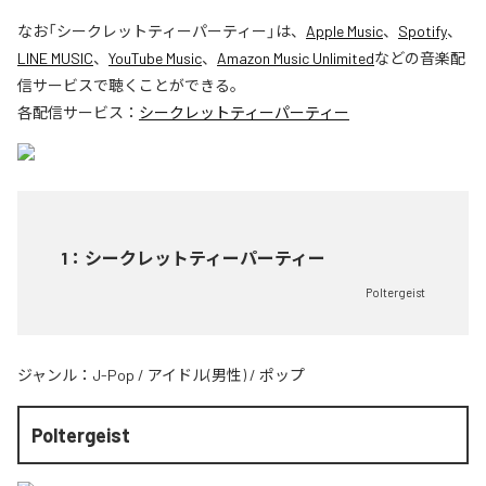
なお「
シークレットティーパーティー
」は、
Apple Music
、
Spotify
、
LINE MUSIC
、
YouTube Music
、
Amazon Music Unlimited
などの音楽配
信サービスで聴くことができる。
各配信サービス：
シークレットティーパーティー
1
：
シークレットティーパーティー
Poltergeist
ジャンル：
J-Pop
/
アイドル(男性)
/
ポップ
Poltergeist