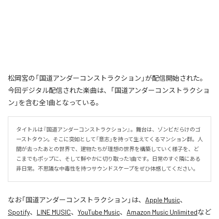
松岡宮の「国道アンダーコンストラクション」が配信開始された。
今回デジタル配信された楽曲は、「国道アンダーコンストラクショ
ン」を含む全1曲となっている。
タイトルは『国道アンダーコンストラクション』。舞台は、ゾンビだらけのゴ
ーストタウン。そこに突如として「意志」を持って生えてくるマンション群。人
間が去ったあとの世界で、建物たちが理想の世界を構築していく様子を、ど
こまでもポップに、そして鮮やかに切り取った1曲です。日常のすぐ隣にある
非日常。不思議な中毒性を持つサウンドスケープをぜひ体感してください。
なお「
国道アンダーコンストラクション
」は、
Apple Music
、
Spotify
、
LINE MUSIC
、
YouTube Music
、
Amazon Music Unlimited
など