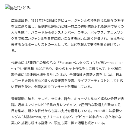
広島県出身。1999年7月28日にデビュー。ジャンルの枠を超えた数々の名作
を世に送り出し、圧倒的な歌唱力と唯一無二の透明感あふれる歌声で多くの
人々を魅了。バラードからダンスナンバー、ラテン、ポップス、アニメソン
グまで幅広いジャンルを自在に歌いこなす表現力は高く評価され、日本を代
表する女性ボーカリストの一人として、世代を超えて支持を集め続けてい
る。

代表曲には「亜麻色の髪の乙女」「Perseus-ペルセウス-」「パピヨン～papillon
～」「YUME日和」などがあり、数々のヒット作品を世に送り出す。NHK紅白
歌合戦に4年連続出場を果たしたほか、全国有線大賞新人賞をはじめ、日本
レコード大賞金賞など数々の音楽賞を受賞。ライブアーティストとしても高
い評価を受け、全国各地でコンサートを開催している。

音楽活動に加え、テレビ、ラジオ、舞台、ミュージカルなど幅広い分野で活
躍。近年はフジテレビ「千鳥の鬼レンチャン」で圧倒的な歌唱力が改めて注
目を集め、新たな世代からも高い支持を獲得している。2026年には最新シ
ングル「太陽神Prism」をリリースするなど、デビュー以来培ってきた確かな
実力と挑戦し続ける姿勢で、現在も第一線で活躍を続けている。