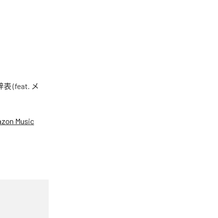
eat. メ
zon Music