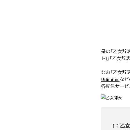
是の「乙女辞表
ト)」「乙女辞表
なお「
乙女辞
Unlimited
など
各配信サービ
1
：
乙女辞