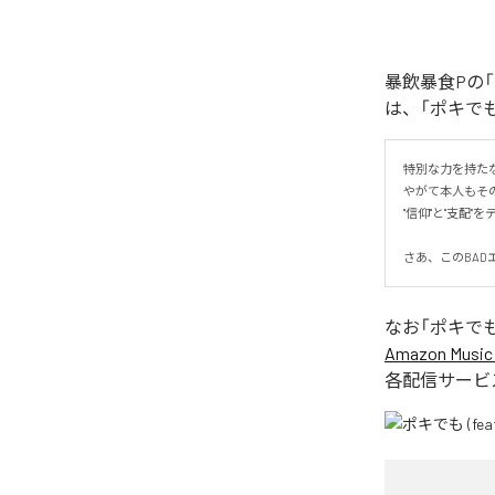
暴飲暴食Pの「
は、「ポキでも 
特別な力を持た
やがて本人もその
"信仰"と"支配"
さあ、このBAD
なお「
ポキでも 
Amazon Music 
各配信サービ