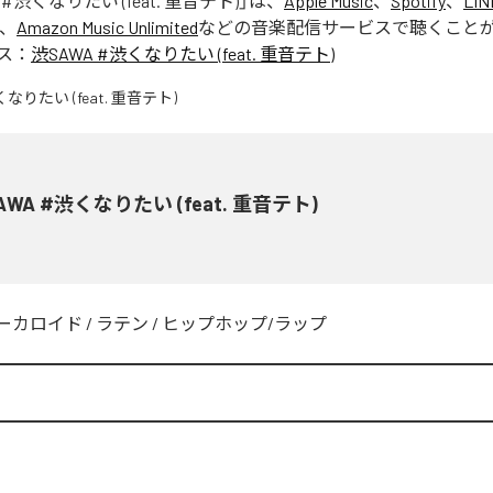
 #渋くなりたい (feat. 重音テト)
」は、
Apple Music
、
Spotify
、
LIN
、
Amazon Music Unlimited
などの音楽配信サービスで聴くこと
ス：
渋SAWA #渋くなりたい (feat. 重音テト)
AWA #渋くなりたい (feat. 重音テト)
ーカロイド
/
ラテン
/
ヒップホップ/ラップ