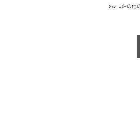
Xxa_ﾑﾒｰ
の他