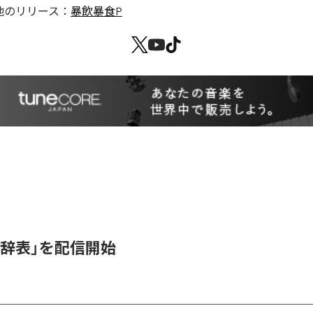
他のリリース：
暴飲暴食P
女辞表」を配信開始