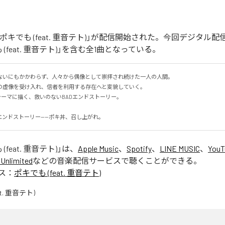
ポキでも (feat. 重音テト)」が配信開始された。今回デジタル
(feat. 重音テト)」を含む全1曲となっている。
ないにもかかわらず、人々から偶像として崇拝され続けた一人の人間。

虚像を受け入れ、信者を利用する存在へと変貌していく。

をテーマに描く、救いのないBADエンドストーリー。

エンドストーリー——ポキ丼、召し上がれ。
(feat. 重音テト)
」は、
Apple Music
、
Spotify
、
LINE MUSIC
、
YouT
Unlimited
などの音楽配信サービスで聴くことができる。
ス：
ポキでも (feat. 重音テト)