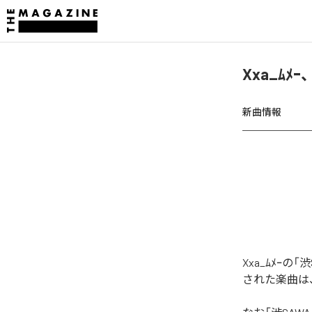
Xxa_ﾑﾒ
新曲情報
Xxa_ﾑﾒｰの
された楽曲は、