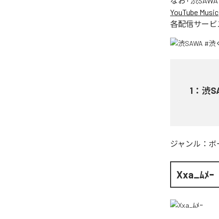
なお「
渋SAWA
YouTube Music
各配信サービ
1
：
渋S
ジャンル：
ボ
Xxa_ﾑﾒｰ