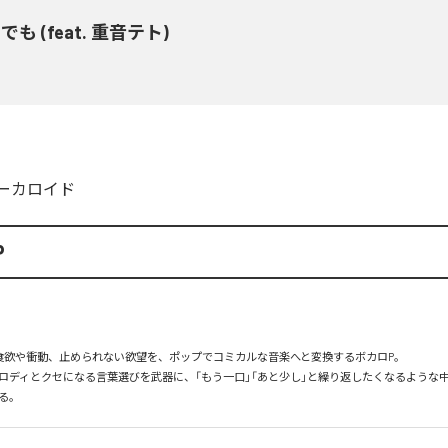
でも (feat. 重音テト)
ーカロイド
P
食欲や衝動、止められない欲望を、ポップでコミカルな音楽へと変換するボカロP。

ロディとクセになる言葉選びを武器に、「もう一口」「あと少し」と繰り返したくなるような
る。