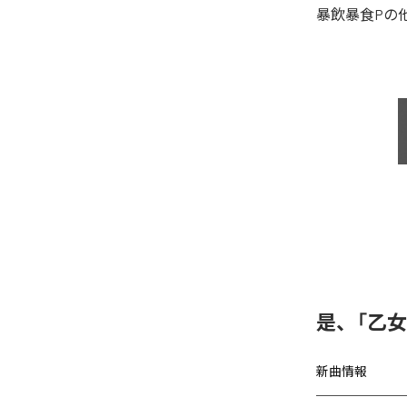
暴飲暴食P
の
是、「乙
新曲情報