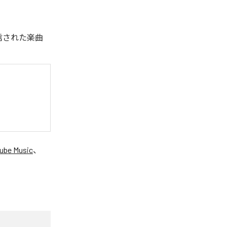
配信された楽曲
ube Music
、