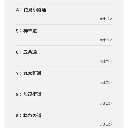
4
：
花見小路通
大辻ゴン
5
：
神幸道
大辻ゴン
6
：
五条通
大辻ゴン
7
：
丸太町通
大辻ゴン
8
：
加茂街道
大辻ゴン
9
：
ねねの道
大辻ゴン