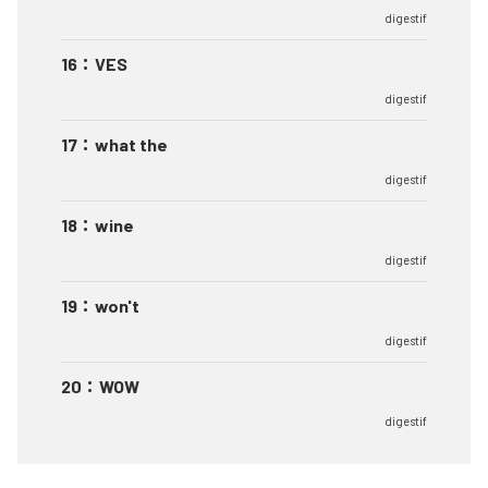
digestif
16
：
VES
digestif
17
：
what the
digestif
18
：
wine
digestif
19
：
won't
digestif
20
：
WOW
digestif