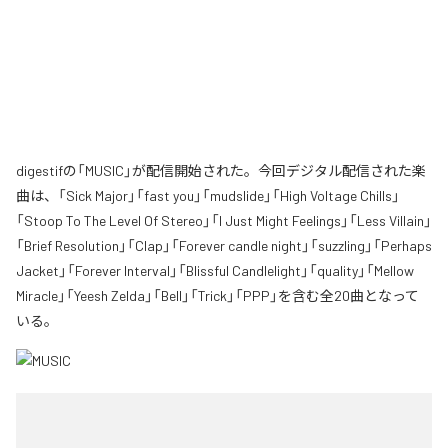
digestifの「MUSIC」が配信開始された。今回デジタル配信された楽
曲は、「Sick Major」「fast you」「mudslide」「High Voltage Chills」
「Stoop To The Level Of Stereo」「I Just Might Feelings」「Less Villain」
「Brief Resolution」「Clap」「Forever candle night」「suzzling」「Perhaps
Jacket」「Forever Interval」「Blissful Candlelight」「quality」「Mellow
Miracle」「Yeesh Zelda」「Bell」「Trick」「PPP」を含む全20曲となって
いる。