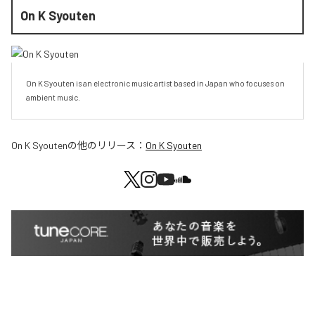
On K Syouten
On K Syouten is an electronic music artist based in Japan who focuses on 
ambient music.
On K Syouten
の他のリリース：
On K Syouten