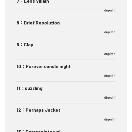
7
：
Less Villain
digestif
8
：
Brief Resolution
digestif
9
：
Clap
digestif
10
：
Forever candle night
digestif
11
：
suzzling
digestif
12
：
Perhaps Jacket
digestif
13
：
Forever Interval