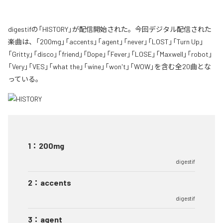
digestifの「HISTORY」が配信開始された。今回デジタル配信された
楽曲は、「200mg」「accents」「agent」「never」「LOST」「Turn Up」
「Gritty」「disco」「friend」「Dope」「Fever」「LOSE」「Maxwell」「robot」
「Very」「VES」「what the」「wine」「won't」「WOW」を含む全20曲とな
っている。
1
：
200mg
digestif
2
：
accents
digestif
3
：
agent