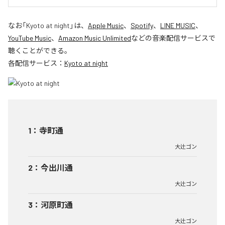
なお「
Kyoto at night
」は、
Apple Music
、
Spotify
、
LINE MUSIC
、
YouTube Music
、
Amazon Music Unlimited
などの音楽配信サービスで
聴くことができる。
各配信サービス：
Kyoto at night
1
：
寺町通
大辻ゴン
2
：
今出川通
大辻ゴン
3
：
河原町通
大辻ゴン