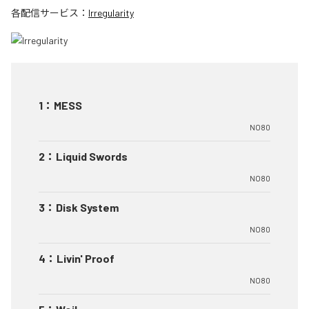
各配信サービス：
Irregularity
1
：
MESS
NO80
2
：
Liquid Swords
NO80
3
：
Disk System
NO80
4
：
Livin' Proof
NO80