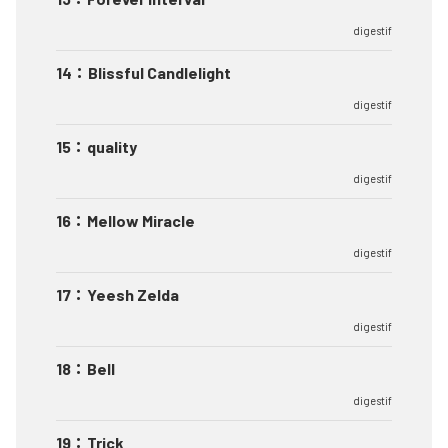
digestif
14
：
Blissful Candlelight
digestif
15
：
quality
digestif
16
：
Mellow Miracle
digestif
17
：
Yeesh Zelda
digestif
18
：
Bell
digestif
19
：
Trick