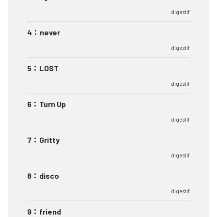
digestif
4
：
never
digestif
5
：
LOST
digestif
6
：
Turn Up
digestif
7
：
Gritty
digestif
8
：
disco
digestif
9
：
friend