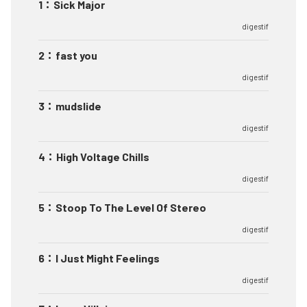
1
：
Sick Major
digestif
2
：
fast you
digestif
3
：
mudslide
digestif
4
：
High Voltage Chills
digestif
5
：
Stoop To The Level Of Stereo
digestif
6
：
I Just Might Feelings
digestif