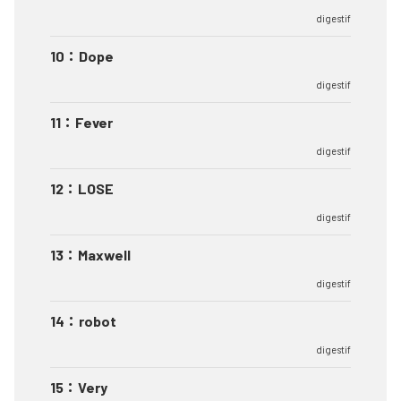
digestif
10
：
Dope
digestif
11
：
Fever
digestif
12
：
LOSE
digestif
13
：
Maxwell
digestif
14
：
robot
digestif
15
：
Very