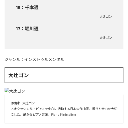
16
：
千本通
大辻ゴン
17
：
堀川通
大辻ゴン
ジャンル：
インストゥルメンタル
大辻ゴン
作曲家 : 大辻ゴン　

ネオクラシカル・ピアノを中心に活動する日本の作曲家。響きと余白を大切
にした、静かなピアノ音楽。Piano Minimalism