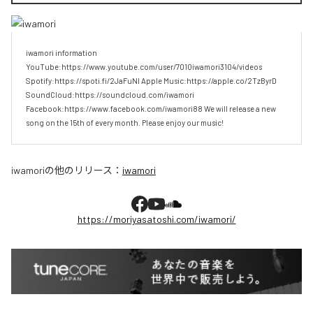
iwamori information 
YouTube:https://www.youtube.com/user/7010iwamori3104/videos 
Spotify:https://spoti.fi/2JaFuNl Apple Music:https://apple.co/2TzByrD 
SoundCloud:https://soundcloud.com/iwamori 
Facebook:https://www.facebook.com/iwamori88 We will release a new 
song on the 15th of every month. Please enjoy our music!
iwamori
の他のリリース：
iwamori
https://moriyasatoshi.com/iwamori/