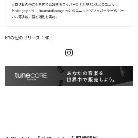
ソロ活動の他にも県内で活躍するラッパーO-BIS FREAKSとのユニッ
ト"village ppl"や、QuanataRecognizeとのユニット"グソゥパーラー"のボー
カル等多岐に渡る活動を実施。
MR
の他のリリース：
MR