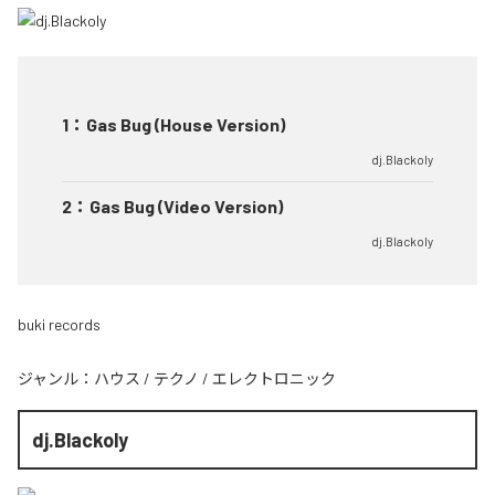
1
：
Gas Bug (House Version)
dj.Blackoly
2
：
Gas Bug (Video Version)
dj.Blackoly
buki records
ジャンル：
ハウス
/
テクノ
/
エレクトロニック
dj.Blackoly