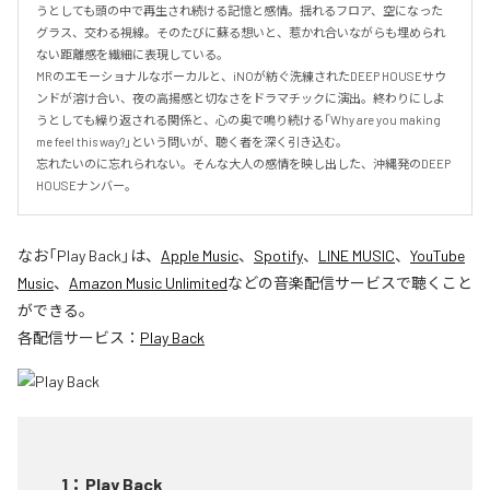
うとしても頭の中で再生され続ける記憶と感情。揺れるフロア、空になった
グラス、交わる視線。そのたびに蘇る想いと、惹かれ合いながらも埋められ
ない距離感を繊細に表現している。

MRのエモーショナルなボーカルと、iNOが紡ぐ洗練されたDEEP HOUSEサウ
ンドが溶け合い、夜の高揚感と切なさをドラマチックに演出。終わりにしよ
うとしても繰り返される関係と、心の奥で鳴り続ける「Why are you making 
me feel this way?」という問いが、聴く者を深く引き込む。

忘れたいのに忘れられない。そんな大人の感情を映し出した、沖縄発のDEEP 
HOUSEナンバー。
なお「
Play Back
」は、
Apple Music
、
Spotify
、
LINE MUSIC
、
YouTube
Music
、
Amazon Music Unlimited
などの音楽配信サービスで聴くこと
ができる。
各配信サービス：
Play Back
1
：
Play Back