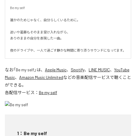
Be my self

誰かのためじゃなく、自分らしくいるために。

迷いや葛藤もそのまま受け入れながら、

ありのままの自分を表現した一曲。

夜のドライブや、一人で過ごす静かな時間に寄り添うサウンドになってます。
なお「
Be my self
」は、
Apple Music
、
Spotify
、
LINE MUSIC
、
YouTube
Music
、
Amazon Music Unlimited
などの音楽配信サービスで聴くこと
ができる。
各配信サービス：
Be my self
1
：
Be my self