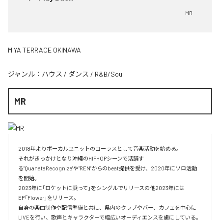
MR
MIYA TERRACE OKINAWA
ジャンル：
ハウス
/
ダンス
/
R&B/Soul
MR
2018年よりボーカルユニットのコーラスとして音楽活動を始める。

それがきっかけとなり沖縄のHIPHOPシーンで活躍す
る"QuanataRecognize"や"REN"からのbeat提供を受け、2020年にソロ活動
を開始。

2023年に「ロケットに乗って」をシングルでリリースの他2023年には
EP「Flower」をリリース。

自身の楽曲制作や配信準備と共に、県内のクラブやバー、カフェを中心に
LIVEを行い、歌声とキャラクターで幅広いオーディエンスを虜にしている。
