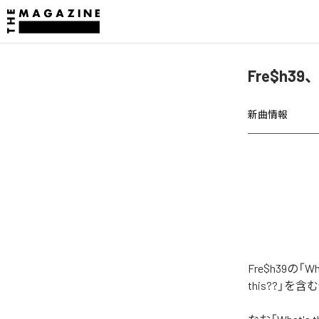
Fre$h39
新曲情報
Fre$h39の
this??」を