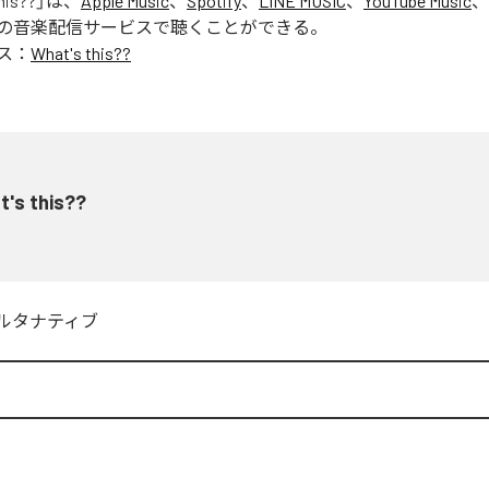
his??
」は、
Apple Music
、
Spotify
、
LINE MUSIC
、
YouTube Music
、
の音楽配信サービスで聴くことができる。
ス：
What's this??
t's this??
ルタナティブ