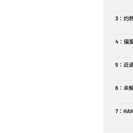
3
：
灼
4
：
偏
5
：
近
6
：
未
7
：
HA