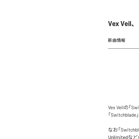
Vex Vei
新曲情報
Vex Veil
「Switchb
なお「
Switchb
Unlimited
など