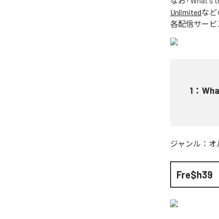
なお「
What's t
Unlimited
など
各配信サービ
1
：
Wha
ジャンル：
オ
Fre$h39