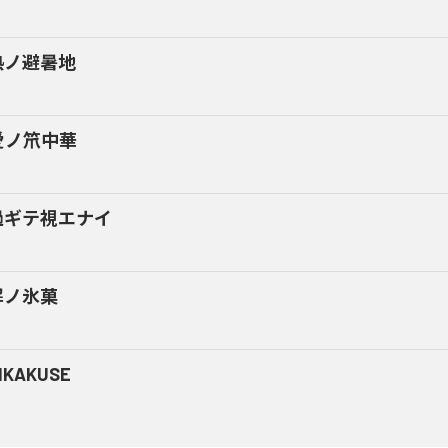
熱ノ避暑地
愛ノ笊中華
過ギテ視エナイ
解ノ氷菓
NKAKUSE