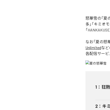
怒華雪の「夏
多」「キミオモ
「HANKAK
なお「
夏の怒
Unlimited
など
各配信サービ
1
：
狂
2
：
キ