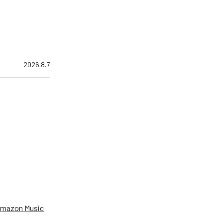
2026.8.7
、
mazon Music