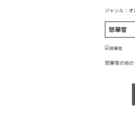
ジャンル：
オ
怒華雪
怒華雪
の他の