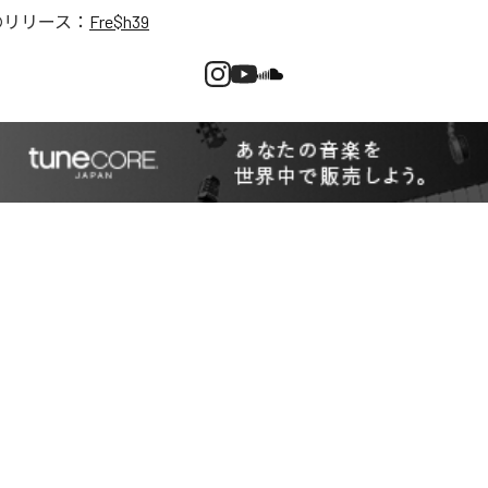
のリリース：
Fre$h39