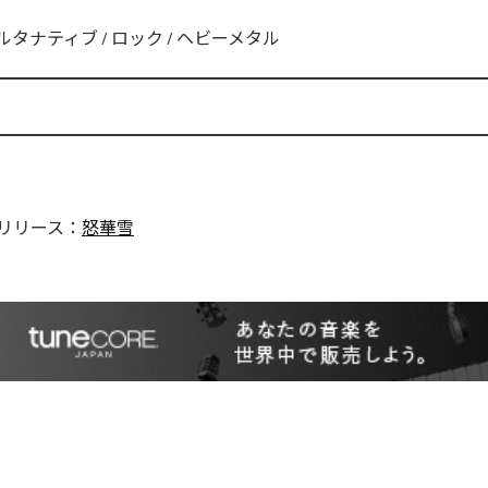
ルタナティブ
/
ロック
/
ヘビーメタル
リリース：
怒華雪