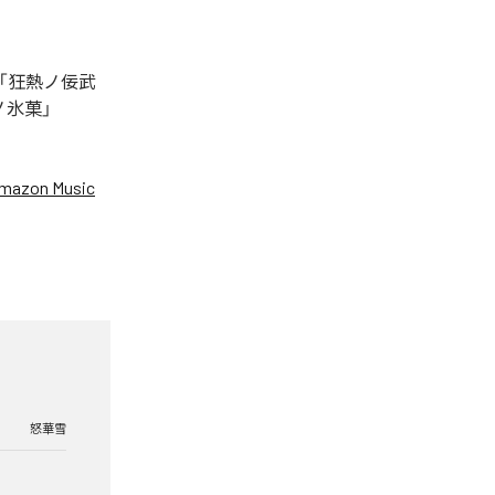
「狂熱ノ佞武
ノ氷菓」
mazon Music
怒華雪