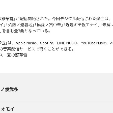
の怒華雪」が配信開始された。今回デジタル配信された楽曲は、
イ」「灼熱ノ避暑地」「偏愛ノ笊中華」「近過ギテ視エナイ」「未解
USE」を含む全7曲となっている。
華雪
」は、
Apple Music
、
Spotify
、
LINE MUSIC
、
YouTube Music
、
A
の音楽配信サービスで聴くことができる。
ス：
夏の怒華雪
熱ノ佞武多
ミオモイ