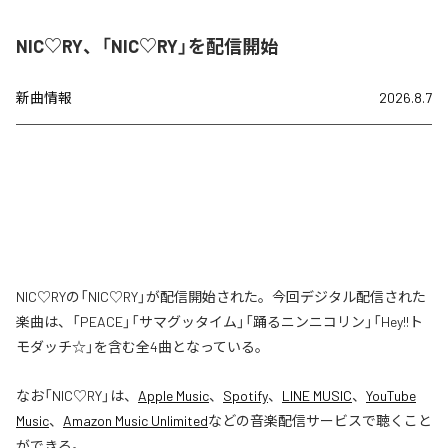
NIC♡RY、「NIC♡RY」を配信開始
新曲情報
2026.8.7
NIC♡RYの「NIC♡RY」が配信開始された。今回デジタル配信された
楽曲は、「PEACE」「サマグッタイム」「踊るニンニコリン」「Hey!!ト
モダッチ☆」を含む全4曲となっている。
なお「
NIC♡RY
」は、
Apple Music
、
Spotify
、
LINE MUSIC
、
YouTube
Music
、
Amazon Music Unlimited
などの音楽配信サービスで聴くこと
ができる。