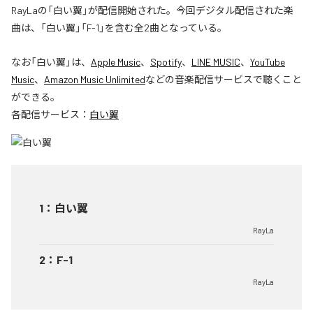
RayLaの「白い翼」が配信開始された。今回デジタル配信された楽
曲は、「白い翼」「F-1」を含む全2曲となっている。
なお「
白い翼
」は、
Apple Music
、
Spotify
、
LINE MUSIC
、
YouTube
Music
、
Amazon Music Unlimited
などの音楽配信サービスで聴くこと
ができる。
各配信サービス：
白い翼
1
：
白い翼
RayLa
2
：
F-1
RayLa