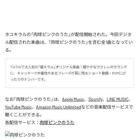
ネコキラルの「肉球ピンクのうた」が配信開始された。今回デジタ
ル配信された楽曲は、「肉球ピンクのうた」を含む全1曲となってい
る。
TikTokで大人気の「猫キラル」オリジナル楽曲！軽やかなウクレレのサウンド
に、キャッチーで中毒性のあるフレーズが耳に残るショート動画・BGMにぴ
ったりのナンバーです。
なお「
肉球ピンクのうた
」は、
Apple Music
、
Spotify
、
LINE MUSIC
、
YouTube Music
、
Amazon Music Unlimited
などの音楽配信サービスで
聴くことができる。
各配信サービス：
肉球ピンクのうた