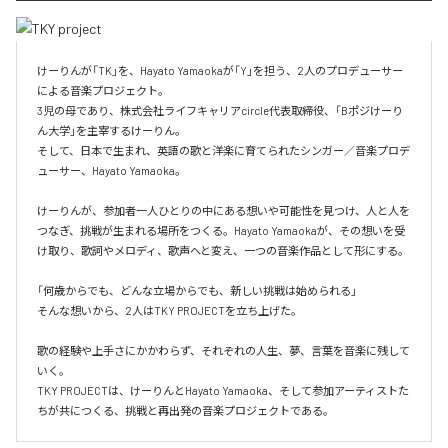
けーりんが「TK」を、Hayato Yamaokaが「Y」を担う、2人のプロデューサー
による音楽プロジェクト。

3児の母であり、株式会社ライフキャリアcircle代表取締役、「Bポジけーり
ん大学」を主宰するけーりん。

そして、日本で生まれ、英語の歌と洋楽に育てられたシンガー／音楽プロデ
ューサー、Hayato Yamaoka。

けーりんが、参加者一人ひとりの中にある想いや可能性を見つけ、人と人を
つなぎ、挑戦が生まれる場所をつくる。Hayato Yamaokaが、その想いを受
け取り、歌詞やメロディ、歌声へと変え、一つの音楽作品として形にする。

「何歳からでも、どんな立場からでも、新しい挑戦は始められる」

そんな想いから、2人はTKY PROJECTを立ち上げた。

歌の経験や上手さにかかわらず、それぞれの人生、夢、言葉を音楽に残して
いく。

TKY PROJECTは、けーりんとHayato Yamaoka、そして参加アーティストた
ちが共につくる、挑戦と再出発の音楽プロジェクトである。