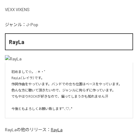
VEXX VIXENS
ジャンル：
J-Pop
RayLa
初めまして☆。.:＊・゜

RayLa（レイラ）です。

作詞作曲をやっています。バンドでの立ち位置はベースをやっています。

色んな方に聴いて頂きたいので、ジャンルに拘らずに作っています。

でもやはりROCKが好きなので、偏ってしまうかも知れません汗

今後ともよろしくお願い致します*⸜♡⸝*
RayLa
の他のリリース：
RayLa