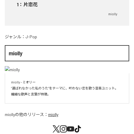
1
：
片恋花
miolly
ジャンル：
J-Pop
miolly
miolly - ミオリー

”選ばれなかった私のうた”をテーマに、叶わない恋を歌う音楽ユニット。

miolly
の他のリリース：
miolly