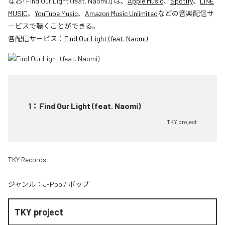
なお「
Find Our Light (feat. Naomi)
」は、
Apple Music
、
Spotify
、
LINE
MUSIC
、
YouTube Music
、
Amazon Music Unlimited
などの音楽配信サ
ービスで聴くことができる。
各配信サービス：
Find Our Light (feat. Naomi)
1
：
Find Our Light (feat. Naomi)
TKY project
TKY Records
ジャンル：
J-Pop
/
ポップ
TKY project