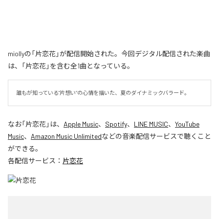
miollyの「片恋花」が配信開始された。今回デジタル配信された楽曲
は、「片恋花」を含む全1曲となっている。
誰もが知っている"片想い”の心情を描いた、夏のダイナミックバラード。
なお「
片恋花
」は、
Apple Music
、
Spotify
、
LINE MUSIC
、
YouTube
Music
、
Amazon Music Unlimited
などの音楽配信サービスで聴くこと
ができる。
各配信サービス：
片恋花