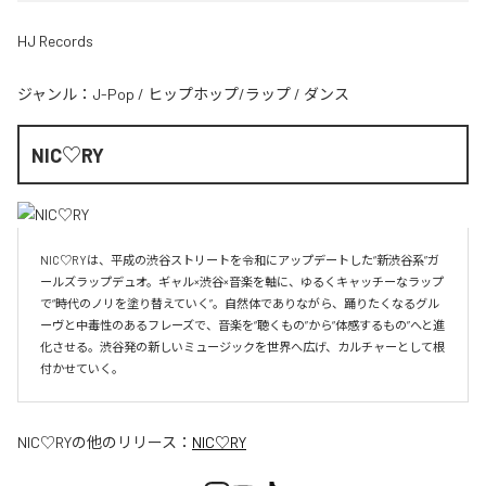
HJ Records
ジャンル：
J-Pop
/
ヒップホップ/ラップ
/
ダンス
NIC♡RY
NIC♡RYは、平成の渋谷ストリートを令和にアップデートした“新渋谷系”ガ
ールズラップデュオ。ギャル×渋谷×音楽を軸に、ゆるくキャッチーなラップ
で“時代のノリを塗り替えていく”。自然体でありながら、踊りたくなるグル
ーヴと中毒性のあるフレーズで、音楽を“聴くもの”から“体感するもの”へと進
化させる。渋谷発の新しいミュージックを世界へ広げ、カルチャーとして根
付かせていく。
NIC♡RY
の他のリリース：
NIC♡RY