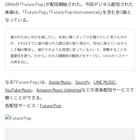
GIRIAの「Future Pop」が配信開始された。今回デジタル配信された
楽曲は、「Future Pop」「Future Pop (Instrumental)」を含む全2曲と
なっている。
誰かのために何かを施したい、未来に輝くポップスを贈りたいと思うものだ
が、それはすでに彼の周りの人間は受け取り済みで、充分に満ちているから
こそ輪は繁栄し、彼がそのような発想に至っているという、俯瞰することの
重要性を歌う。だからこその人間関係の脆弱さをテーマに。GIRIAのリスナー
の声を元に。
なお「
Future Pop
」は、
Apple Music
、
Spotify
、
LINE MUSIC
、
YouTube Music
、
Amazon Music Unlimited
などの音楽配信サービスで
聴くことができる。
各配信サービス：
Future Pop