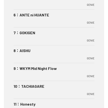
GENIE
6
：
ANTE ni HUANTE
GENIE
7
：
GOKIGEN
GENIE
8
：
AISHU
GENIE
9
：
WKYM Mid Night Flow
GENIE
10
：
TACHIAGARE
GENIE
11
：
Honesty