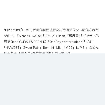
NORIKIYOの「L.I.V.S.」が配信開始された。今回デジタル配信された
楽曲は、「Sinner's Excuse」「Cut Da Bullshit」「履歴書」「ギャラは倍
額で (feat. OJIBAH & BRON-K)」「One Day ～Interrlude～」「ゴミ」
「HARVEST」「Sweet Pain」「Don't Kill UR...」「VICE」「L.I.V.S.」「なめん
じゃねぇ」「続人生」を含む全13曲となっている。
自身が難病に罹患し、自分のこれまでの人生と未来を改めて考え直したタイ
ミングに「Life Is Very Short」をテーマに制作されたアルバム。タイトルの
「L.I.V.S.」はLife Is Very Shortの頭文字を取ったものである。今作は本来、
NORIKIYOが収監中にリリースされる予定だった作品であり、予定より早く出
所が叶った為、お蔵入りになりそうだったが聴きたいと言うファンの声に応
える形でリリースが決定したキャリア12枚目のアルバムとなってる。
なお「
L.I.V.S.
」は、
Apple Music
、
Spotify
、
LINE MUSIC
、
YouTube