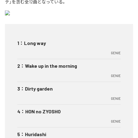
テ」を含む全12曲となっている。
1
：
Long way
GENIE
2
：
Wake up in the morning
GENIE
3
：
Dirty garden
GENIE
4
：
HON no ZYOSHO
GENIE
5
：
Huridashi