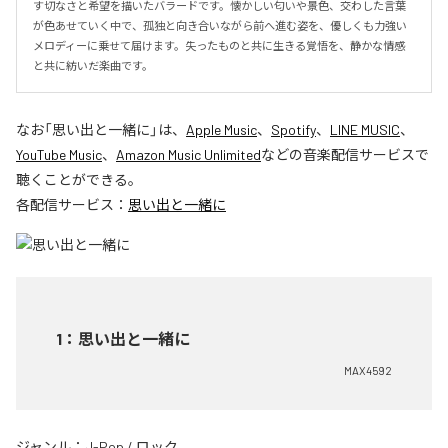
す切なさと希望を描いたバラードです。懐かしい匂いや景色、交わした言葉
が色あせていく中で、孤独と向き合いながら前へ進む姿を、優しくも力強い
メロディーに乗せて届けます。失ったものと共に生きる覚悟を、静かな情感
と共に紡いだ楽曲です。
なお「
思い出と一緒に
」は、
Apple Music
、
Spotify
、
LINE MUSIC
、
YouTube Music
、
Amazon Music Unlimited
などの音楽配信サービスで
聴くことができる。
各配信サービス：
思い出と一緒に
1
：
思い出と一緒に
MAX4592
ジャンル：
J-Pop
/
ロック