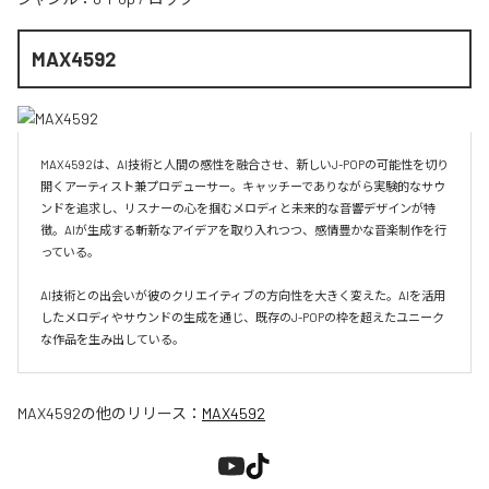
MAX4592
MAX4592は、AI技術と人間の感性を融合させ、新しいJ-POPの可能性を切り
開くアーティスト兼プロデューサー。キャッチーでありながら実験的なサウ
ンドを追求し、リスナーの心を掴むメロディと未来的な音響デザインが特
徴。AIが生成する斬新なアイデアを取り入れつつ、感情豊かな音楽制作を行
っている。

AI技術との出会いが彼のクリエイティブの方向性を大きく変えた。AIを活用
したメロディやサウンドの生成を通じ、既存のJ-POPの枠を超えたユニーク
な作品を生み出している。
MAX4592
の他のリリース：
MAX4592