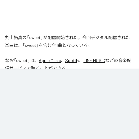
丸山拓真の「sweet」が配信開始された。今回デジタル配信された
楽曲は、「sweet」を含む全1曲となっている。
なお「
sweet
」は、
Apple Music
、
Spotify
、
LINE MUSIC
などの音楽配
信サービスで聴くことができる。
各配信サービス：
sweet
1
：
sweet
丸山拓真