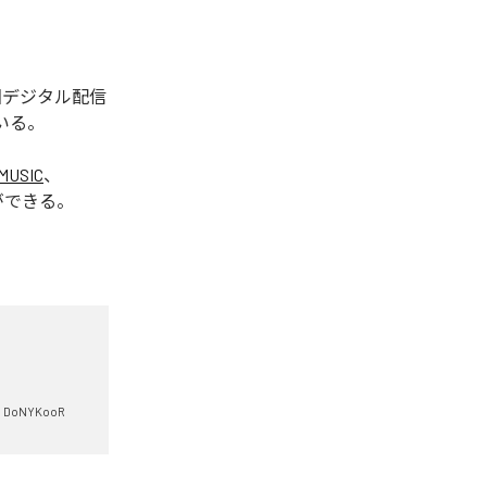
今回デジタル配信
いる。
MUSIC
、
ができる。
DoNYKooR