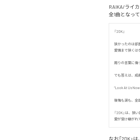
RAIKA/ラ
全1曲となっ
『2DK』

狭かったのは部屋
愛情まで狭くはなか
周りの言葉に傷つ
でも答えは、成長
“Look At Us Now.”
後悔も涙も、全部
『2DK』は、狭い
愛が受け継がれ
なお「
2DK
」は