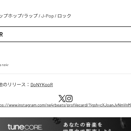
ップホップ/ラップ
/
J-Pop
/
ロック
R
a ne4r
他のリリース：
DoNYKooR
ps://www.instagram.com/ne4rbeats/profilecard/?igsh=cXJoanJvNmVn