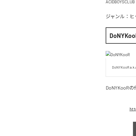
ACIDBOYSCLUB
ジャンル：
ヒ
DoNYKoo
DoNYKooR a.k.
DoNYKooR
の
htt