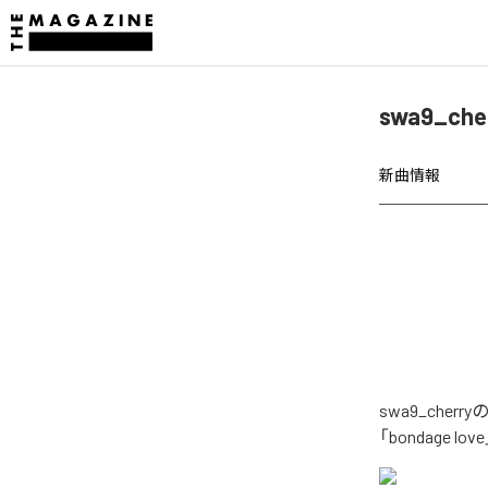
swa9_ch
新曲情報
swa9_che
「bondage