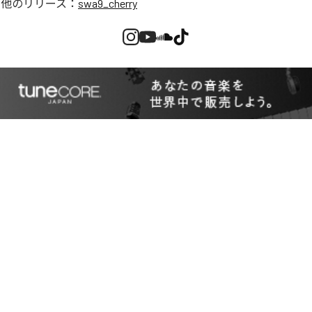
の他のリリース：
swa9_cherry