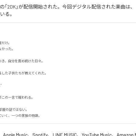
イカの「2DK」が配信開始された。今回デジタル配信された楽曲は、「
ている。
だけ。

った。

き、自分を責め続けた日々。

した子供たちが教えてくれた。



この一言で報われる。

部屋の話ではない。

ていく、一つの家族の物語。
、
Apple Music
、
Spotify
、
LINE MUSIC
、
YouTube Music
、
Amazon 