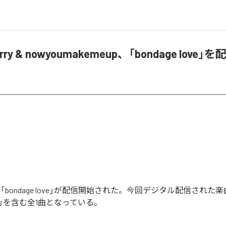
erry & nowyoumakemeup、「bondage love
rryの「bondage love」が配信開始された。今回デジタル配信された
 love」を含む全1曲となっている。