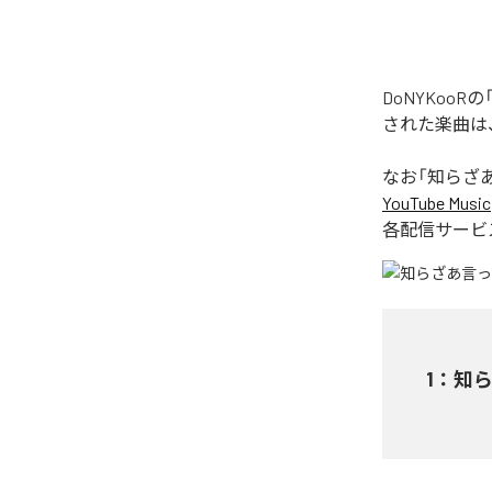
DoNYKoo
された楽曲は
なお「
知らざあ
YouTube Music
各配信サービ
1
：
知ら