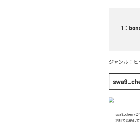
1
：
bon
ジャンル：
ヒ
swa9_che
swa9_cherryと
旭川で活動して