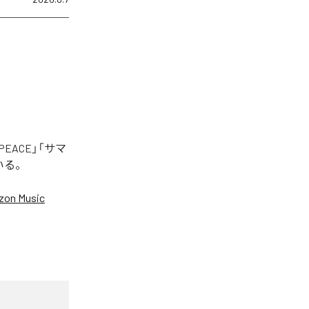
EACE」「サマ
いる。
on Music