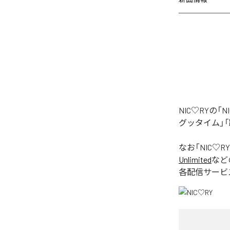
NIC♡RYの
グッタイム」「
なお「
NIC♡RY
Unlimited
など
各配信サービ