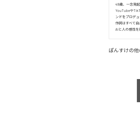
49歳、一念発
YouTubeやT
ンドをプロデュ
作詞はすべて自
AIと人の感性
ぽんすけ
の他