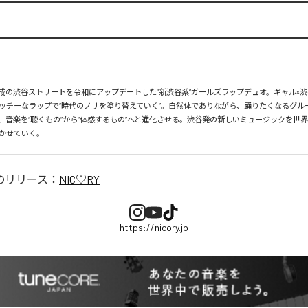
、平成の渋谷ストリートを令和にアップデートした“新渋谷系”ガールズラップデュオ。ギャル×渋
ッチーなラップで“時代のノリを塗り替えていく”。自然体でありながら、踊りたくなるグル
、音楽を“聴くもの”から“体感するもの”へと進化させる。渋谷発の新しいミュージックを世
かせていく。
のリリース：
NIC♡RY
https://nicory.jp