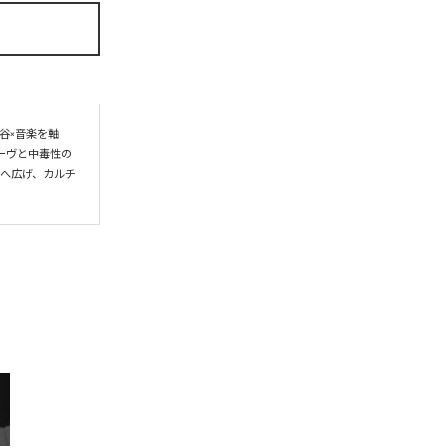
谷×音楽を軸
ーヴと中毒性の
界へ広げ、カルチ