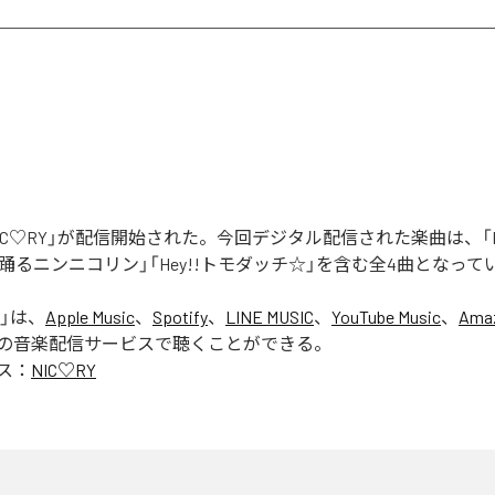
「NIC♡RY」が配信開始された。今回デジタル配信された楽曲は、「P
踊るニンニコリン」「Hey!!トモダッチ☆」を含む全4曲となって
」は、
Apple Music
、
Spotify
、
LINE MUSIC
、
YouTube Music
、
Amaz
の音楽配信サービスで聴くことができる。
ス：
NIC♡RY