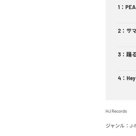
1
：
PEA
2
：
サ
3
：
踊
4
：
He
HJ Records
ジャンル：
J-