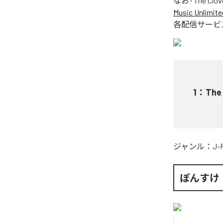
なお「
The Clov
Music Unlimite
各配信サービ
1
：
The 
ジャンル：
J-
ぽんすけ