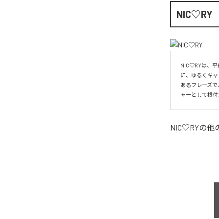
NIC♡RY
NIC♡RYは
に、ゆるくキャ
あるフレーズで
ャーとして根付
NIC♡RY
の他