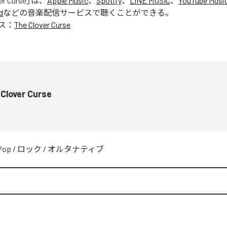
er Curse
」は、
Apple Music
、
Spotify
、
LINE MUSIC
、
YouTube Musi
d
などの音楽配信サービスで聴くことができる。
ス：
The Clover Curse
Clover Curse
Pop
/
ロック
/
オルタナティブ