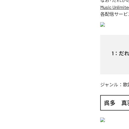
なお「
だれか
Music Unlimite
各配信サービ
1
：
だ
ジャンル：
歌
呉多 真