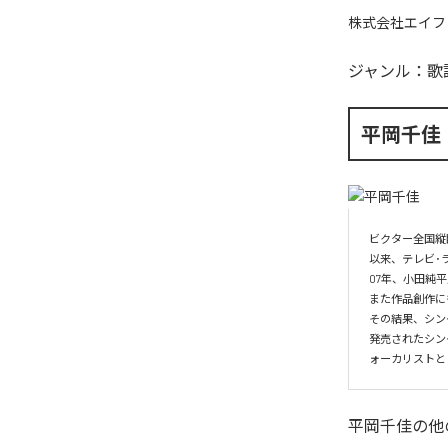
株式会社エイフ
ジャンル：
歌
平岡千佳
ビクター全国縦断
以来、テレビ･
07年、小田純
また作品創作に
その結果、シン
発売されたシン
ォーカリストと
平岡千佳
の他