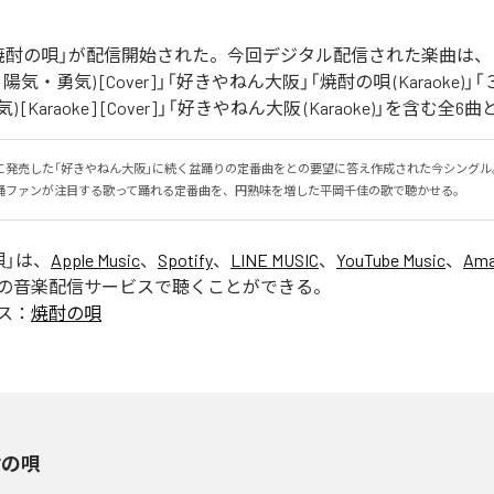
焼酎の唄」が配信開始された。今回デジタル配信された楽曲は、「
陽気・勇気) [Cover]」「好きやねん大阪」「焼酎の唄 (Karaoke)」「
[Karaoke] [Cover]」「好きやねん大阪 (Karaoke)」を含む
に発売した「好きやねん大阪」に続く盆踊りの定番曲をとの要望に答え作成された今シングル
踊ファンが注目する歌って踊れる定番曲を、円熟味を増した平岡千佳の歌で聴かせる。
唄
」は、
Apple Music
、
Spotify
、
LINE MUSIC
、
YouTube Music
、
Ama
の音楽配信サービスで聴くことができる。
ス：
焼酎の唄
酎の唄