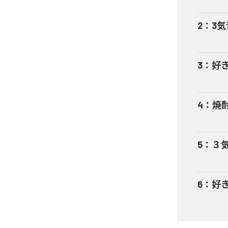
2
：
3気
3
：
好
4
：
焼酎
5
：
３気
6
：
好き