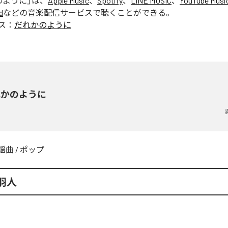
のように
」は、
Apple Music
、
Spotify
、
LINE MUSIC
、
YouTube Musi
d
などの音楽配信サービスで聴くことができる。
ス：
だれかのように
れかのように
謡曲
/
ポップ
羽人