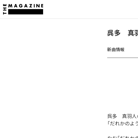
呉多 真
新曲情報
呉多 真羽人
「だれかのよ