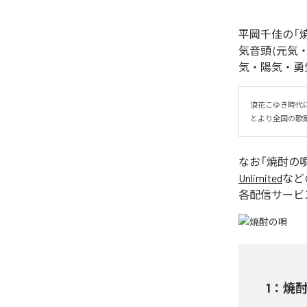
平岡千佳の「
気音頭 (元気・
気・陽気・勇気) 
浪花こゆき時代
とより全国の歌
なお「
焼酎の
Unlimited
など
各配信サービ
1
：
焼