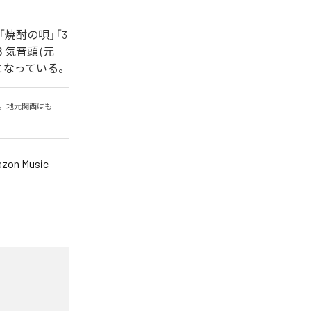
焼酎の唄」「3
３気音頭 (元
全6曲となっている。
。地元関西はも
zon Music