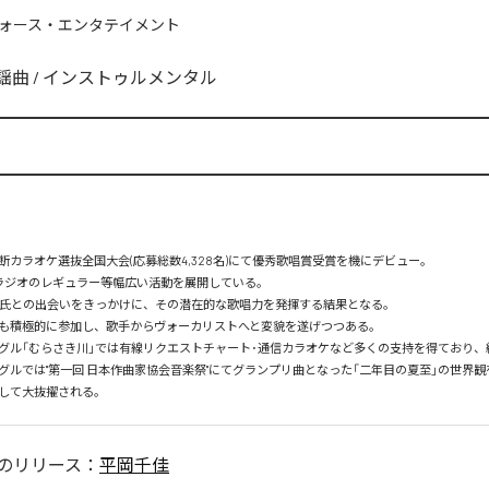
ォース・エンタテイメント
謡曲
/
インストゥルメンタル
カラオケ選抜全国大会(応募総数4,328名)にて優秀歌唱賞受賞を機にデビュー。

ラジオのレギュラー等幅広い活動を展開している。

平氏との出会いをきっかけに、その潜在的な歌唱力を発揮する結果となる。

も積極的に参加し、歌手からヴォーカリストへと変貌を遂げつつある。

グル「むらさき川」では有線リクエストチャート･通信カラオケなど多くの支持を得ており、続
グルでは"第一回 日本作曲家協会音楽祭"にてグランプリ曲となった「二年目の夏至」の世界
して大抜擢される。
のリリース：
平岡千佳