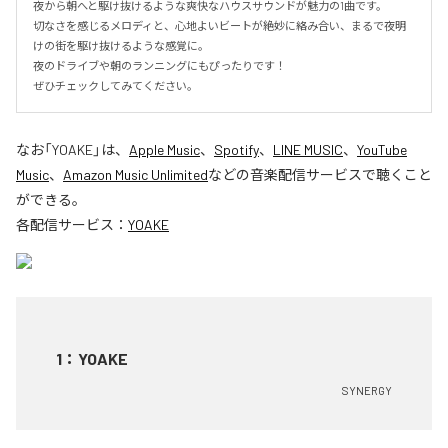
夜から朝へと駆け抜けるような爽快なハウスサウンドが魅力の1曲です。

切なさを感じるメロディと、心地よいビートが絶妙に絡み合い、まるで夜明
けの街を駆け抜けるような感覚に。

夜のドライブや朝のランニングにもぴったりです！

ぜひチェックしてみてください。
なお「
YOAKE
」は、
Apple Music
、
Spotify
、
LINE MUSIC
、
YouTube
Music
、
Amazon Music Unlimited
などの音楽配信サービスで聴くこと
ができる。
各配信サービス：
YOAKE
1
：
YOAKE
SYNERGY