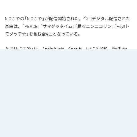
NIC♡RYの「NIC♡RY」が配信開始された。今回デジタル配信された
楽曲は、「PEACE」「サマグッタイム」「踊るニンニコリン」「Hey!!ト
モダッチ☆」を含む全4曲となっている。
なお「
NIC♡RY
」は、
Apple Music
、
Spotify
、
LINE MUSIC
、
YouTube
Music
、
Amazon Music Unlimited
などの音楽配信サービスで聴くこと
ができる。
各配信サービス：
NIC♡RY
1
：
PEACE
NIC♡RY
2
：
サマグッタイム