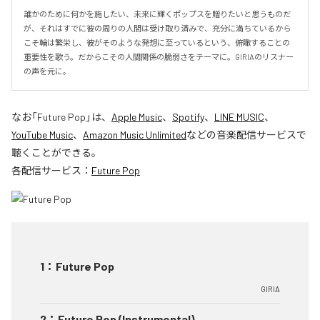
誰かのために何かを施したい、未来に輝くポップスを贈りたいと思うものだ
が、それはすでに彼の周りの人間は受け取り済みで、充分に満ちているから
こそ輪は繁栄し、彼がそのような発想に至っているという、俯瞰することの
重要性を歌う。だからこその人間関係の脆弱さをテーマに。GIRIAのリスナー
の声を元に。
なお「
Future Pop
」は、
Apple Music
、
Spotify
、
LINE MUSIC
、
YouTube Music
、
Amazon Music Unlimited
などの音楽配信サービスで
聴くことができる。
各配信サービス：
Future Pop
1
：
Future Pop
GIRIA
2
：
Future Pop (Instrumental)