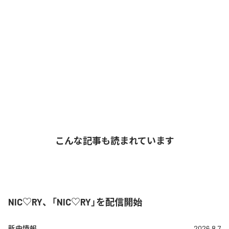
こんな記事も読まれています
NIC♡RY、「NIC♡RY」を配信開始
新曲情報
2026.8.7