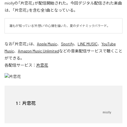
miollyの「片恋花」が配信開始された。今回デジタル配信された楽曲
は、「片恋花」を含む全1曲となっている。
誰もが知っている"片想い”の心情を描いた、夏のダイナミックバラード。
なお「
片恋花
」は、
Apple Music
、
Spotify
、
LINE MUSIC
、
YouTube
Music
、
Amazon Music Unlimited
などの音楽配信サービスで聴くこと
ができる。
各配信サービス：
片恋花
1
：
片恋花
miolly