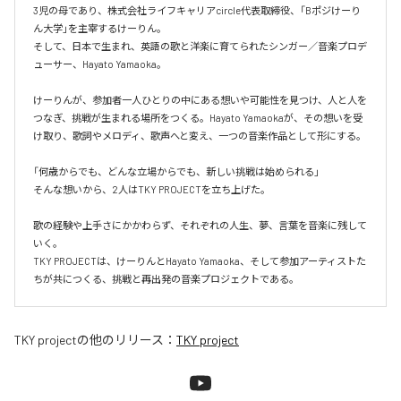
3児の母であり、株式会社ライフキャリアcircle代表取締役、「Bポジけーり
ん大学」を主宰するけーりん。

そして、日本で生まれ、英語の歌と洋楽に育てられたシンガー／音楽プロデ
ューサー、Hayato Yamaoka。

けーりんが、参加者一人ひとりの中にある想いや可能性を見つけ、人と人を
つなぎ、挑戦が生まれる場所をつくる。Hayato Yamaokaが、その想いを受
け取り、歌詞やメロディ、歌声へと変え、一つの音楽作品として形にする。

「何歳からでも、どんな立場からでも、新しい挑戦は始められる」

そんな想いから、2人はTKY PROJECTを立ち上げた。

歌の経験や上手さにかかわらず、それぞれの人生、夢、言葉を音楽に残して
いく。

TKY PROJECTは、けーりんとHayato Yamaoka、そして参加アーティストた
ちが共につくる、挑戦と再出発の音楽プロジェクトである。
TKY project
の他のリリース：
TKY project