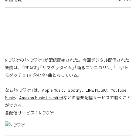
NIC♡RYの「NIC♡RY」が配信開始された。今回デジタル配信された
楽曲は、「PEACE」「サマグッタイム」「踊るニンニコリン」「Hey!!ト
モダッチ☆」を含む全4曲となっている。
なお「
NIC♡RY
」は、
Apple Music
、
Spotify
、
LINE MUSIC
、
YouTube
Music
、
Amazon Music Unlimited
などの音楽配信サービスで聴くこと
ができる。
各配信サービス：
NIC♡RY