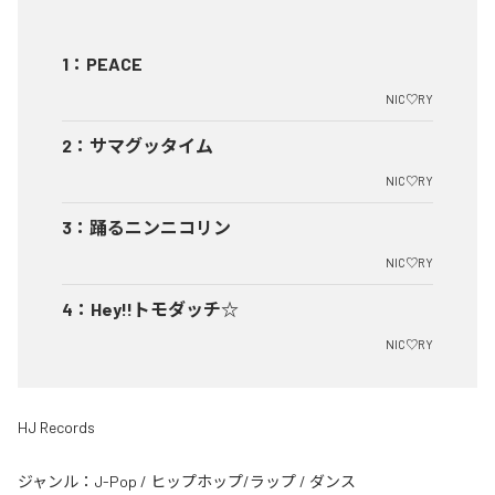
1
：
PEACE
NIC♡RY
2
：
サマグッタイム
NIC♡RY
3
：
踊るニンニコリン
NIC♡RY
4
：
Hey!!トモダッチ☆
NIC♡RY
HJ Records
ジャンル：
J-Pop
/
ヒップホップ/ラップ
/
ダンス