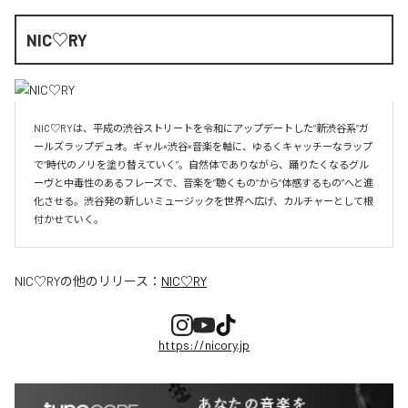
NIC♡RY
NIC♡RYは、平成の渋谷ストリートを令和にアップデートした“新渋谷系”ガ
ールズラップデュオ。ギャル×渋谷×音楽を軸に、ゆるくキャッチーなラップ
で“時代のノリを塗り替えていく”。自然体でありながら、踊りたくなるグル
ーヴと中毒性のあるフレーズで、音楽を“聴くもの”から“体感するもの”へと進
化させる。渋谷発の新しいミュージックを世界へ広げ、カルチャーとして根
付かせていく。
NIC♡RY
の他のリリース：
NIC♡RY
https://nicory.jp